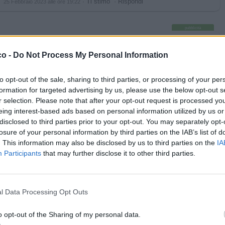
·
Ti stimo
·
Rispondi
25 Febbraio 2023 alle ore 19:22
pubblicità
co -
Do Not Process My Personal Information
to opt-out of the sale, sharing to third parties, or processing of your per
formation for targeted advertising by us, please use the below opt-out s
r selection. Please note that after your opt-out request is processed y
eing interest-based ads based on personal information utilized by us or
disclosed to third parties prior to your opt-out. You may separately opt-
losure of your personal information by third parties on the IAB’s list of
. This information may also be disclosed by us to third parties on the
IA
Participants
that may further disclose it to other third parties.
l Data Processing Opt Outs
Felici e Dementi
Quellachesierottailcazzo
o opt-out of the Sharing of my personal data.
livello 4
3 Aprile 2021
- 6.159 visualizzazioni