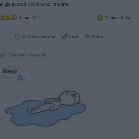
ho già avuto il Covid sono immune
Stime: 12
Commenti: 14



Ti stimo fratella
Link
Salva
gi i commenti precedenti...
Bongo
:
1