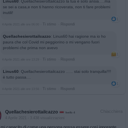
Linus60
:
Quellachesierottailcazzo la tua è solo ansia.....ma
se sei a casa,e non ti hanno ricoverata, non ti fare problemi
inutili!
1
·
Ti stimo
·
Rispondi
4 Aprile 2021 alle ore 06:00
Quellachesierottailcazzo
:
Linus60 hai ragione ma io ho
paura che col Covid mi peggiorino o mi vengano fuori
problemi che prima non avevo
1
·
Ti stimo
·
Rispondi
4 Aprile 2021 alle ore 13:29
Linus60
:
Quellachesierottailcazzo ...... stai solo tranquilla!!!!
è tutto passa....
1
·
Ti stimo
·
Rispondi
4 Aprile 2021 alle ore 13:56
Chiacchiera
Quellachesierottailcazzo
livello 4
4 Aprile 2021
- 3.438 visualizzazioni
 mi capacito di come una persona possa essere così ignorante,