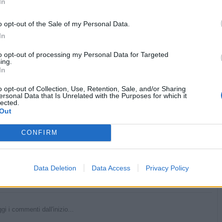
In
 sei laureata in infermieristica?
o opt-out of the Sale of my Personal Data.
donna
e sei intelligente allora
In
imana dopo
to opt-out of processing my Personal Data for Targeted
ing.
ho già avuto il Covid sono immune, però mio padre sai sta male è
In
ossigeno.. fra pochi giorni l'esito del tampone..
1 ora circa all'aria aperta e suo figlio gioca con mia figlia
o opt-out of Collection, Use, Retention, Sale, and/or Sharing
ersonal Data that Is Unrelated with the Purposes for which it
lected.
dopo la vedo nel parcheggio stesso posto stessa ora
Out
sta tuo padre?
tutto...
CONFIRM
Stime: 17
Commenti: 38

Data Deletion
Data Access
Privacy Policy


Ti stimo fratella
Link
Salva
gi i commenti dall'inizio...