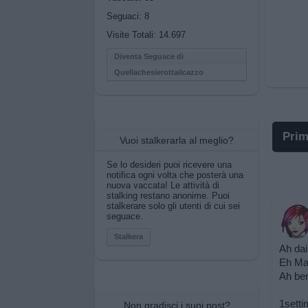
Seguaci:
8
Visite Totali: 14.697
Diventa Seguace di
Quellachesierottailcazzo
Prim
Vuoi stalkerarla al meglio?
I p
Se lo desideri puoi ricevere una
notifica ogni volta che posterà una
nuova vaccata! Le attività di
I po
stalking restano anonime. Puoi
stalkerare solo gli utenti di cui sei
seguace.
Pos
Stalkera
Ah dai
Pos
Eh Ma
Ah ben
Pos
1sett
Non gradisci i suoi post?