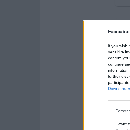
Facciabu
If you wish 
sensitive in
confirm you
continue se
information 
further disc
participants
Downstream 
Persona
I want t