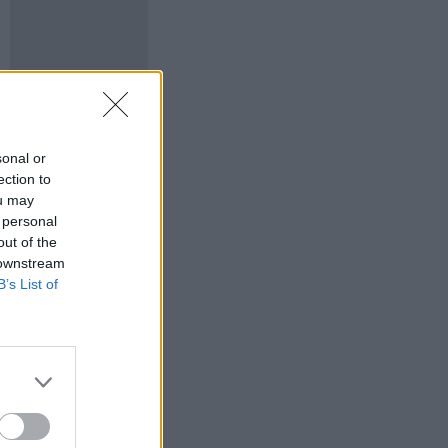
sonal or
ection to
ou may
 personal
out of the
 downstream
B’s List of