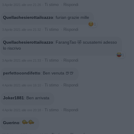
·
Ti stimo
·
Rispondi
3 Aprile 2021 alle ore 21:26
Quellachesierottailcazzo
:
furian grazie mille
1
·
Ti stimo
·
Rispondi
3 Aprile 2021 alle ore 21:32
Quellachesierottailcazzo
:
FarangTao 🤣 scusatemi adesso
lo riscrivo
1
·
Ti stimo
·
Rispondi
3 Aprile 2021 alle ore 21:33
perfettocondifetto
:
Ben venuta 🍺🍺
·
Ti stimo
·
Rispondi
4 Aprile 2021 alle ore 16:10
Joker1881
:
Ben arrivata
·
Ti stimo
·
Rispondi
4 Aprile 2021 alle ore 20:18
Guerino
: