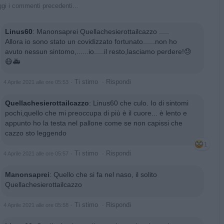
gi i commenti precedenti...
Linus60
:
Manonsaprei Quellachesierottailcazzo .....
Allora io sono stato un covidizzato fortunato......non ho
avuto nessun sintomo,......io.....il resto,lasciamo perdere!😓
😷🚑
·
Ti stimo
·
Rispondi
4 Aprile 2021 alle ore 05:53
Quellachesierottailcazzo
:
Linus60 che culo. Io di sintomi
pochi,quello che mi preoccupa di più è il cuore... è lento e
appunto ho la testa nel pallone come se non capissi che
cazzo sto leggendo
1
·
Ti stimo
·
Rispondi
4 Aprile 2021 alle ore 05:57
Manonsaprei
:
Quello che si fa nel naso, il solito
Quellachesierottailcazzo
·
Ti stimo
·
Rispondi
4 Aprile 2021 alle ore 05:58