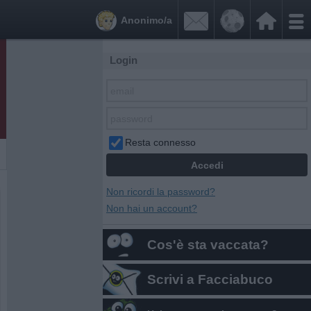


Anonimo/a
Login
Resta connesso
Non ricordi la password?
Non hai un account?
Cos'è sta vaccata?
Scrivi a Facciabuco