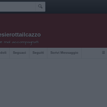

sierottailcazzo
che mal accompagnati
Idoli
Seguaci
Seguiti
Scrivi Messaggio
☰