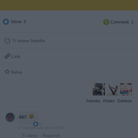
Stime: 5
Commenti: 1

Ti stimo fratello

Link

Salva
Palestra
·
Pilates
·
Estetista
667
:
2
27 Gennaio 2016 alle ore 23:52
·
Ti stimo
·
Rispondi