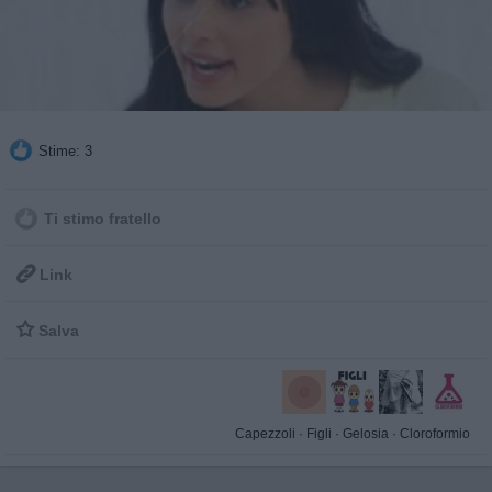
Stime: 3
Ti stimo fratello

Link

Salva
Capezzoli
·
Figli
·
Gelosia
·
Cloroformio