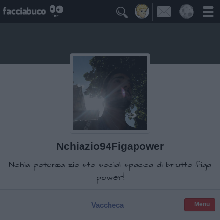

Nchiazio94Figapower
Nchia potenza zio sto social spacca di brutto figa
power!
Vaccheca
≡ Menu