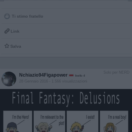
Ti stimo fratello

Link

Salva
Solo per NERD
Nchiazio94Figapower
livello 4
28 Gennaio 2016
- 1.566 visualizzazioni