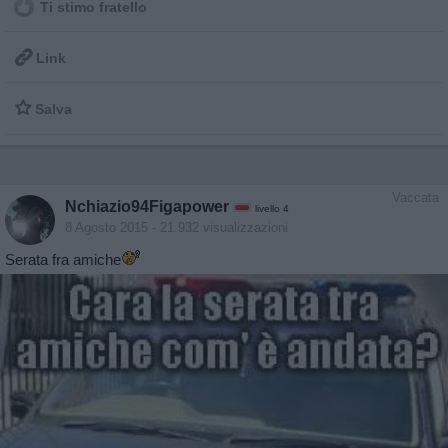
Ti stimo fratello

Link

Salva
Vaccata
Nchiazio94Figapower
livello 4
8 Agosto 2015
- 21.932 visualizzazioni
Serata fra amiche