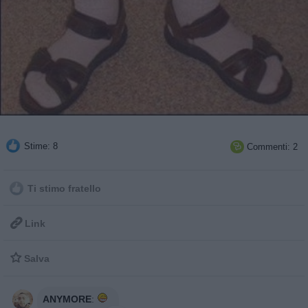
Stime: 8
Commenti: 2

Ti stimo fratello

Link

Salva
ANYMORE
: