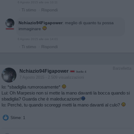
6 Agosto 2015 alle ore 10:11
·
Ti stimo
·
Rispondi
Nchiazio94Figapower
:
meglio di quanto tu possa
immaginare
6 Agosto 2015 alle ore 14:01
·
Ti stimo
·
Rispondi
Barzelletta
Nchiazio94Figapower
livello 4
7 Agosto 2015
- 2.509 visualizzazioni
Io: *sbadiglia rumorosamente*
Lui: Oh Marpesio non si mette la mano davanti la bocca quando si
sbadiglia? Guarda che è maleducazione!
Io: Perché, tu quando scoreggi metti la mano davanti al culo?
Stime: 1