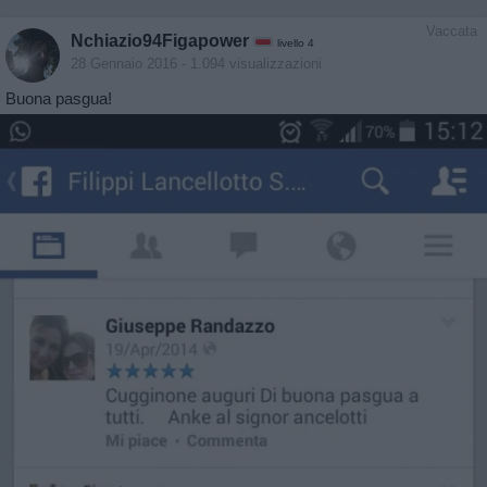
Vaccata
Nchiazio94Figapower
livello 4
28 Gennaio 2016
- 1.094 visualizzazioni
Buona pasgua!