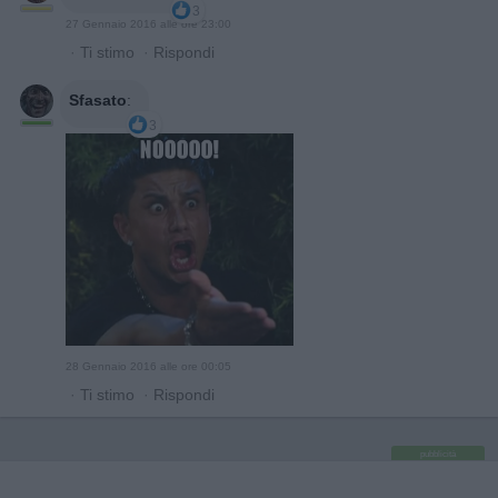
3
27 Gennaio 2016 alle ore 23:00
·
Ti stimo
·
Rispondi
Sfasato
:
3
28 Gennaio 2016 alle ore 00:05
·
Ti stimo
·
Rispondi
pubblicità