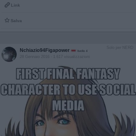

Link

Salva
Solo per NERD
Nchiazio94Figapower
livello 4
28 Gennaio 2016
- 1.617 visualizzazioni