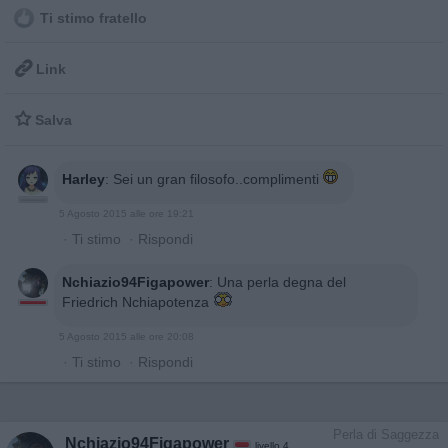
Ti stimo fratello

Link

Salva
Harley
:
Sei un gran filosofo..complimenti
5 Agosto 2015 alle ore 19:21
·
Ti stimo
·
Rispondi
Nchiazio94Figapower
:
Una perla degna del
Friedrich Nchiapotenza
5 Agosto 2015 alle ore 20:08
·
Ti stimo
·
Rispondi
Perla di Saggezza
Nchiazio94Figapower
livello 4