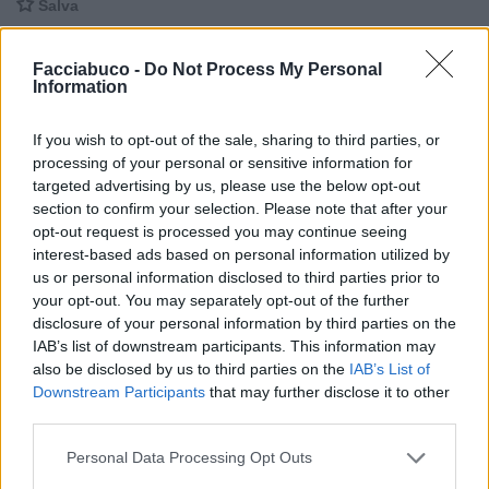

Salva
Idolo
Facciabuco -
Do Not Process My Personal
Cinema
Information
If you wish to opt-out of the sale, sharing to third parties, or
processing of your personal or sensitive information for
Vaccata
Nchiazio94Figapower
livello 4
targeted advertising by us, please use the below opt-out
8 Agosto 2015
- 2.292 visualizzazioni
section to confirm your selection. Please note that after your
opt-out request is processed you may continue seeing
Le cose che ti rendono felice dopo lunghe e ansiose attese..
interest-based ads based on personal information utilized by
us or personal information disclosed to third parties prior to
your opt-out. You may separately opt-out of the further
disclosure of your personal information by third parties on the
IAB’s list of downstream participants. This information may
also be disclosed by us to third parties on the
IAB’s List of
Downstream Participants
that may further disclose it to other
third parties.
Personal Data Processing Opt Outs