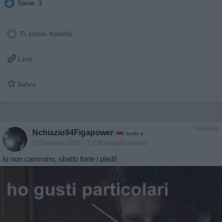
Stime: 3
Ti stimo fratello

Link

Salva
Vaccata
Nchiazio94Figapower
livello 4
27 Gennaio 2016
- 2.028 visualizzazioni
Io non cammino, sbatto forte i piedi!