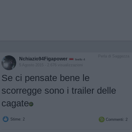
Perla di Saggezza
Nchiazio94Figapower
livello 4
5 Agosto 2015
- 2.676 visualizzazioni
Se ci pensate bene le
scorregge sono i trailer delle
cagate
Stime: 2
Commenti: 2
