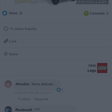
Stime: 11
Commenti: 2

Ti stimo fratello

Link

Salva
Idolo
Lego
Afrodite
:
Tema delicato....
3
1 Dicembre 2017 alle ore 16:19
·
Ti stimo
·
Rispondi
Rocknroll
:
???