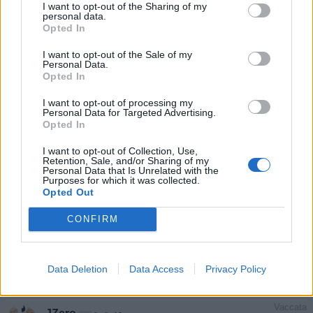
I want to opt-out of the Sharing of my
personal data.
Opted In
Contenuto di proprietà di João Zero, visita il suo sito su
I want to opt-out of the Sale of my
http://cartuns.com.br
Personal Data.
Opted In
Stime: 5
I want to opt-out of processing my
Personal Data for Targeted Advertising.
Opted In
Ti stimo fratello
I want to opt-out of Collection, Use,
Retention, Sale, and/or Sharing of my

Link
Personal Data that Is Unrelated with the
Purposes for which it was collected.
Opted Out

Salva
CONFIRM
Idolo
João Zero
Data Deletion
Data Access
Privacy Policy
Vaccata