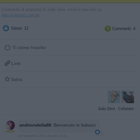
Contenuto di proprietà di João Zero, visita il suo sito su
http://cartuns.com.br
Stime: 12
Commenti: 4

Ti stimo fratello

Link

Salva
João Zero
·
Cellulare
andirondella86
:
Benvenuto in Itabuco
1
24 Novembre 2017 alle ore 22:21