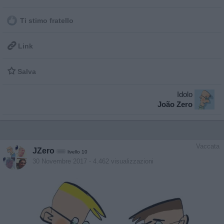
Ti stimo fratello

Link

Salva
Idolo
João Zero
Vaccata
JZero
livello 10
30 Novembre 2017
- 4.462 visualizzazioni