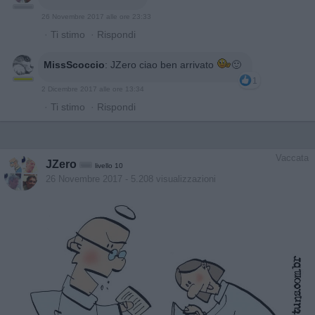
26 Novembre 2017 alle ore 23:33
·
Ti stimo
·
Rispondi
MissScoccio
:
JZero ciao ben arrivato
🙂
1
2 Dicembre 2017 alle ore 13:34
·
Ti stimo
·
Rispondi
Vaccata
JZero
livello 10
26 Novembre 2017
- 5.208 visualizzazioni