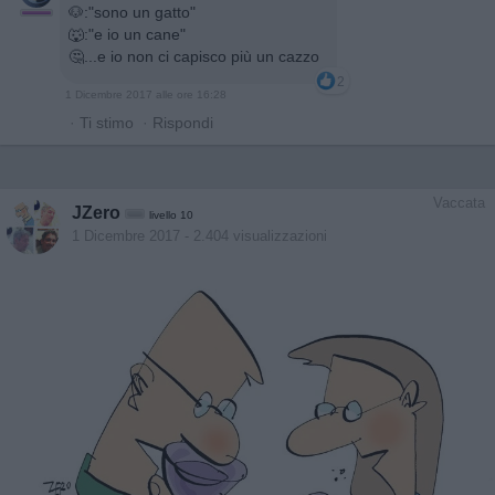
🐶:"sono un gatto"
🐺:"e io un cane"
🤔...e io non ci capisco più un cazzo
2
1 Dicembre 2017 alle ore 16:28
·
Ti stimo
·
Rispondi
Vaccata
JZero
livello 10
1 Dicembre 2017
- 2.404 visualizzazioni