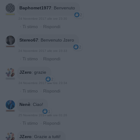
Baphomet1977
:
Benvenuto
2
24 Novembre 2017 alle ore 23:30
·
Ti stimo
·
Rispondi
Stereo67
:
Benvenuto Jzero
2
24 Novembre 2017 alle ore 23:33
·
Ti stimo
·
Rispondi
JZero
:
grazie
2
24 Novembre 2017 alle ore 23:34
·
Ti stimo
·
Rispondi
Nenè
:
Ciao!
1
25 Novembre 2017 alle ore 01:26
·
Ti stimo
·
Rispondi
JZero
:
Grazie a tutti!