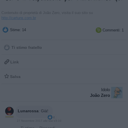
Contenuto di proprietà di João Zero, visita il suo sito su
http://cartuns.com.br
Stime: 14
Commenti: 1

Ti stimo fratello

Link

Salva
Idolo
João Zero
Lunarossa
:
Già!
4
27 Novembre 2017 alle ore 14:10
·
Ti stimo
·
Rispondi