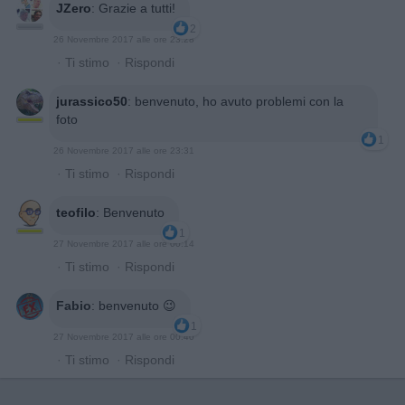
JZero
:
Grazie a tutti!
2
26 Novembre 2017 alle ore 23:28
·
Ti stimo
·
Rispondi
jurassico50
:
benvenuto, ho avuto problemi con la
foto
1
26 Novembre 2017 alle ore 23:31
·
Ti stimo
·
Rispondi
teofilo
:
Benvenuto
1
27 Novembre 2017 alle ore 00:14
·
Ti stimo
·
Rispondi
Fabio
:
benvenuto 😉
1
27 Novembre 2017 alle ore 00:40
·
Ti stimo
·
Rispondi