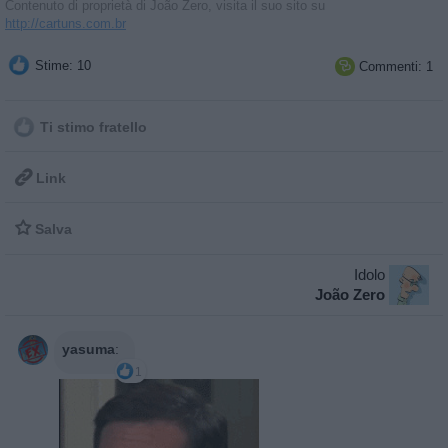
Contenuto di proprietà di João Zero, visita il suo sito su
http://cartuns.com.br
Stime: 10
Commenti: 1

Ti stimo fratello

Link

Salva
Idolo
João Zero
yasuma
:
1