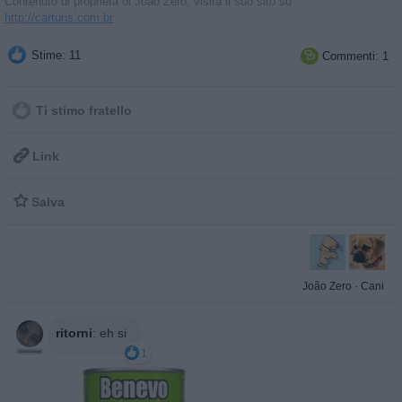
Contenuto di proprietà di João Zero, visita il suo sito su
http://cartuns.com.br
Stime: 11
Commenti: 1

Ti stimo fratello

Link

Salva
João Zero
·
Cani
ritorni
:
eh si
1