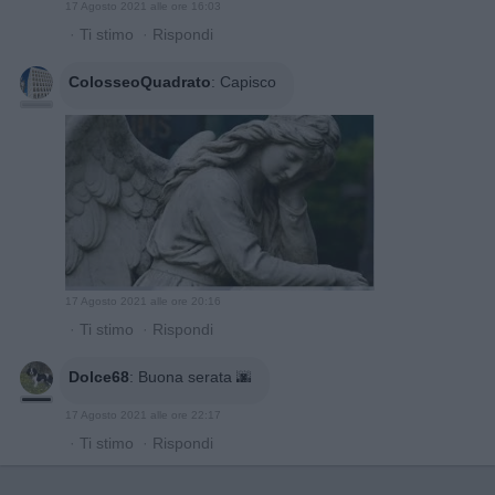
17 Agosto 2021 alle ore 16:03
·
Ti stimo
·
Rispondi
ColosseoQuadrato
:
Capisco
17 Agosto 2021 alle ore 20:16
·
Ti stimo
·
Rispondi
Dolce68
:
Buona serata 🌆
17 Agosto 2021 alle ore 22:17
·
Ti stimo
·
Rispondi