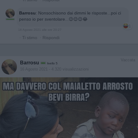
Barrosu
:
Nonsochisono dai dimmi le risposte...poi ci
penso io per sventolare...😉😉😉😂
1
16 Agosto 2021 alle ore 20:27
·
Ti stimo
·
Rispondi
Vaccata
Barrosu
livello 5
16 Agosto 2021
- 4.320 visualizzazioni