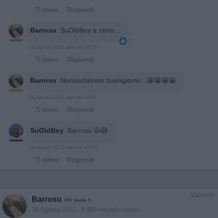
·
Ti stimo
·
Rispondi
Barrosu
:
SuOldBoy e certo...
1
16 Agosto 2021 alle ore 15:06
·
Ti stimo
·
Rispondi
Barrosu
:
Nonsochisono buongiorno...😁😁😁😁
16 Agosto 2021 alle ore 15:07
·
Ti stimo
·
Rispondi
SuOldBoy
:
Barrosu 👍😅
16 Agosto 2021 alle ore 15:09
·
Ti stimo
·
Rispondi
Vaccata
Barrosu
livello 5
16 Agosto 2021
- 4.900 visualizzazioni