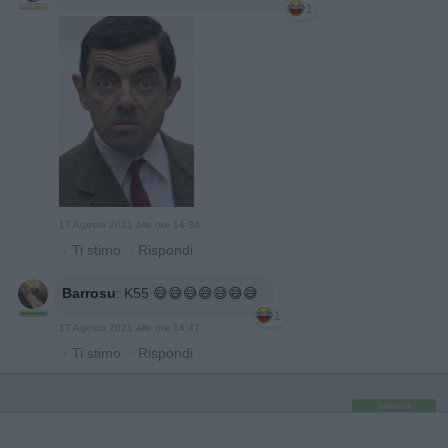
1
17 Agosto 2021 alle ore 14:36
·
Ti stimo
·
Rispondi
Barrosu
:
K55 😅😅😅😅😅😅😅
1
17 Agosto 2021 alle ore 14:47
·
Ti stimo
·
Rispondi
pubblicità