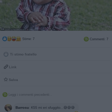
Stime: 7
Commenti: 7

Ti stimo fratello

Link

Salva
Leggi i commenti precedenti...

Barrosu
:
K55 mi eri sfuggito...😅😅😅