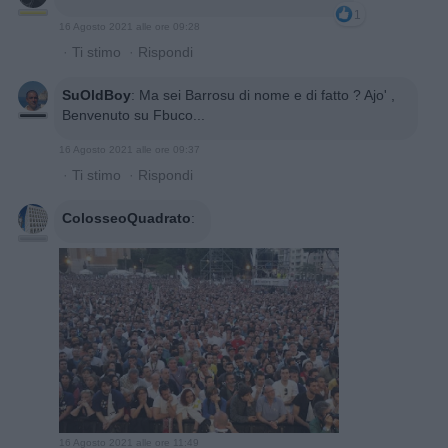
1
16 Agosto 2021 alle ore 09:28
·
Ti stimo
·
Rispondi
SuOldBoy
:
Ma sei Barrosu di nome e di fatto ? Ajo' ,
Benvenuto su Fbuco...
16 Agosto 2021 alle ore 09:37
·
Ti stimo
·
Rispondi
ColosseoQuadrato
:
16 Agosto 2021 alle ore 11:49