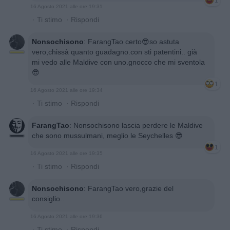
1
16 Agosto 2021 alle ore 19:31
·
Ti stimo
·
Rispondi
Nonsochisono
:
FarangTao certo😎so astuta
vero,chissà quanto guadagno.con sti patentini.. già
mi vedo alle Maldive con uno.gnocco che mi sventola
😎
1
16 Agosto 2021 alle ore 19:34
·
Ti stimo
·
Rispondi
FarangTao
:
Nonsochisono lascia perdere le Maldive
che sono mussulmani, meglio le Seychelles 😎
1
16 Agosto 2021 alle ore 19:35
·
Ti stimo
·
Rispondi
Nonsochisono
:
FarangTao vero,grazie del
consiglio..
16 Agosto 2021 alle ore 19:36
·
Ti stimo
·
Rispondi