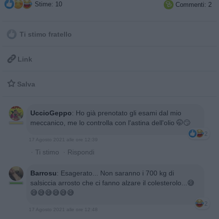
Stime: 10
Commenti: 2

Ti stimo fratello

Link

Salva
UccioGeppo
:
Ho già prenotato gli esami dal mio
meccanico, me lo controlla con l'astina dell'olio 🤭🙄
2
17 Agosto 2021 alle ore 12:39
·
Ti stimo
·
Rispondi
Barrosu
:
Esagerato... Non saranno i 700 kg di
salsiccia arrosto che ci fanno alzare il colesterolo...😅
😅😅😅😅😅😅
2
17 Agosto 2021 alle ore 12:48