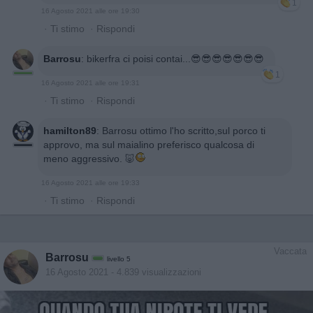
1
16 Agosto 2021 alle ore 19:30
·
Ti stimo
·
Rispondi
Barrosu
:
bikerfra ci poisi contai...😎😎😎😎😎😎😎
1
16 Agosto 2021 alle ore 19:31
·
Ti stimo
·
Rispondi
hamilton89
:
Barrosu ottimo l'ho scritto,sul porco ti
approvo, ma sul maialino preferisco qualcosa di
meno aggressivo. 🐷
16 Agosto 2021 alle ore 19:33
·
Ti stimo
·
Rispondi
Vaccata
Barrosu
livello 5
16 Agosto 2021
- 4.839 visualizzazioni