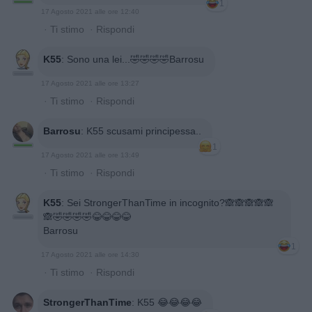
1
17 Agosto 2021 alle ore 12:40
·
Ti stimo
·
Rispondi
K55
:
Sono una lei...🤣🤣🤣🤣Barrosu
17 Agosto 2021 alle ore 13:27
·
Ti stimo
·
Rispondi
Barrosu
:
K55 scusami principessa..
1
17 Agosto 2021 alle ore 13:49
·
Ti stimo
·
Rispondi
K55
:
Sei StrongerThanTime in incognito?🙈🙈🙈🙈🙈
🙈🤣🤣🤣🤣😂😂😂😂
Barrosu
1
17 Agosto 2021 alle ore 14:30
·
Ti stimo
·
Rispondi
StrongerThanTime
:
K55 😂😂😂😂