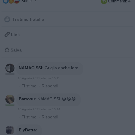
Stime: 7
Commenti: 4

Ti stimo fratello

Link

Salva
NAMACISSI
:
Griglia anche loro
16 Agosto 2021 alle ore 15:11
·
Ti stimo
·
Rispondi
Barrosu
:
NAMACISSI 😂😂😂
16 Agosto 2021 alle ore 15:14
·
Ti stimo
·
Rispondi
ElyBetta
: