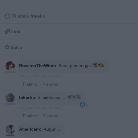
Ti stimo fratello

Link

Salva
RowenaTheWitch
:
Buon pomeriggio
17 Agosto 2021 alle ore 15:42
·
Ti stimo
·
Rispondi
bikerfra
:
Si biddeusu .....👋👋👋
1
17 Agosto 2021 alle ore 15:57
·
Ti stimo
·
Rispondi
Americano
:
Auguri...