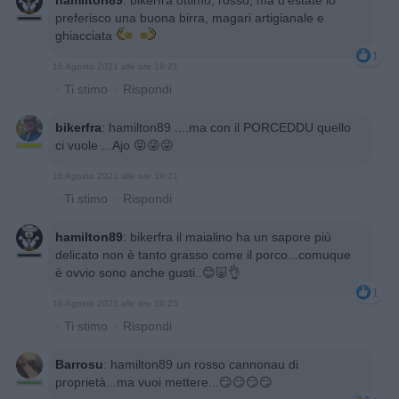
hamilton89
:
bikerfra ottimo, rosso, ma d'estate io
preferisco una buona birra, magari artigianale e
ghiacciata
1
16 Agosto 2021 alle ore 19:21
·
Ti stimo
·
Rispondi
bikerfra
:
hamilton89 ....ma con il PORCEDDU quello
ci vuole ...Ajo 😜😜😜
16 Agosto 2021 alle ore 19:21
·
Ti stimo
·
Rispondi
hamilton89
:
bikerfra il maialino ha un sapore più
delicato non è tanto grasso come il porco...comuque
è ovvio sono anche gusti..😊🐷👌
1
16 Agosto 2021 alle ore 19:25
·
Ti stimo
·
Rispondi
Barrosu
:
hamilton89 un rosso cannonau di
proprietà...ma vuoi mettere...😏😏😏😏