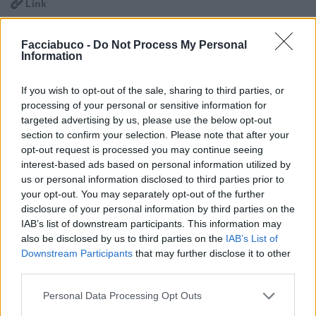

Link

Salva
Facciabuco -
Do Not Process My Personal
Information
If you wish to opt-out of the sale, sharing to third parties, or
Chiacchiera
processing of your personal or sensitive information for
Barrosu
livello 5
targeted advertising by us, please use the below opt-out
16 Agosto 2021
- 3.924 visualizzazioni
section to confirm your selection. Please note that after your
Ma sto patentino?un incubo...
opt-out request is processed you may continue seeing
interest-based ads based on personal information utilized by
us or personal information disclosed to third parties prior to
Stime: 13
Commenti: 19
your opt-out. You may separately opt-out of the further

disclosure of your personal information by third parties on the
IAB’s list of downstream participants. This information may
Ti stimo fratello
also be disclosed by us to third parties on the
IAB’s List of
Downstream Participants
that may further disclose it to other
third parties.

Link
Personal Data Processing Opt Outs

Salva