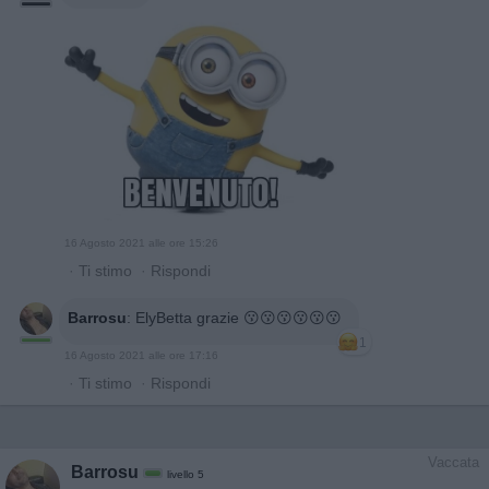
16 Agosto 2021 alle ore 15:26
·
Ti stimo
·
Rispondi
Barrosu
:
ElyBetta grazie 😗😗😗😗😗😗
1
16 Agosto 2021 alle ore 17:16
·
Ti stimo
·
Rispondi
Vaccata
Barrosu
livello 5