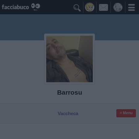

Barrosu
Vaccheca
≡ Menu