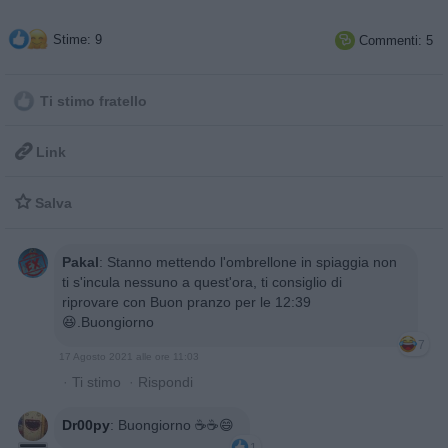
Stime: 9
Commenti: 5

Ti stimo fratello

Link

Salva
Pakal
:
Stanno mettendo l'ombrellone in spiaggia non
ti s'incula nessuno a quest'ora, ti consiglio di
riprovare con Buon pranzo per le 12:39
😆.Buongiorno
7
17 Agosto 2021 alle ore 11:03
·
Ti stimo
·
Rispondi
Dr00py
:
Buongiorno ☕☕😄