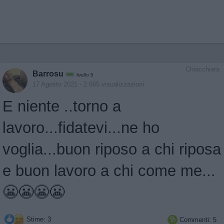
Chiacchiera
Barrosu
livello 5
17 Agosto 2021
- 2.665 visualizzazioni
E niente ..torno a
lavoro...fidatevi...ne ho
voglia...buon riposo a chi riposa
e buon lavoro a chi come me...
😬😬😬😬
Stime: 3
Commenti: 5
