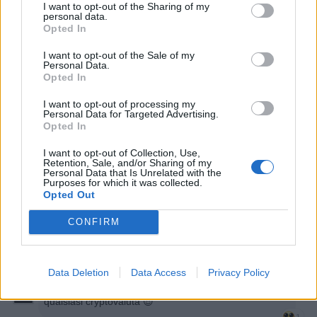
I want to opt-out of the Sharing of my
personal data.
Opted In
Leggi i commenti precedenti...

I want to opt-out of the Sale of my
Personal Data.
ToroBilKelso
:
Opted In
I want to opt-out of processing my
Personal Data for Targeted Advertising.
Opted In
I want to opt-out of Collection, Use,
Retention, Sale, and/or Sharing of my
Personal Data that Is Unrelated with the
Purposes for which it was collected.
Opted Out
CONFIRM
16 Agosto 2021 alle ore 19:17
·
Ti stimo
·
Rispondi
Data Deletion
Data Access
Privacy Policy
FarangTao
:
Nonsochisono ma sii brillante, accetta
qualsiasi cryptovaluta 😎