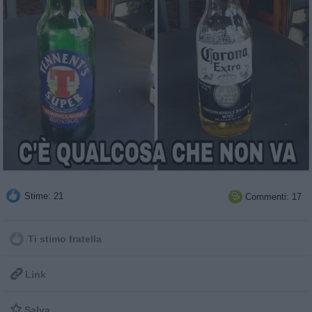
Stime: 21
Commenti: 17

Ti stimo fratella

Link

Salva