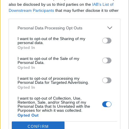
Ilmatto2
:
Boozy buongustaia!!!!
also be disclosed by us to third parties on the
IAB’s List of
1
Downstream Participants
that may further disclose it to other
1 Settembre 2019 alle ore 14:05
third parties.
·
Ti stimo
·
Rispondi
Personal Data Processing Opt Outs
Darkphonix88
:
Boozy pure tosta eh 🤣🤣🤣
I want to opt-out of the Sharing of my
1
1 Settembre 2019 alle ore 14:06
personal data.
Opted In
·
Ti stimo
·
Rispondi
I want to opt-out of the Sale of my
Giannigianni
:
Boozy eccerto 😜😂🍻
Personal Data.
Opted In
1
1 Settembre 2019 alle ore 14:07
I want to opt-out of processing my
·
Ti stimo
·
Rispondi
Personal Data for Targeted Advertising.
Opted In
Mapo
:
Mi manca da bere quella di Boozy...
I want to opt-out of Collection, Use,
1
1 Settembre 2019 alle ore 14:08
Retention, Sale, and/or Sharing of my
Personal Data that Is Unrelated with the
·
Ti stimo
·
Rispondi
Purposes for which it was collected.
Opted Out
Giannigianni
:
lmeon88 vuole rimanere sobrio per
CONFIRM
poi stapparti 😂😂😂😂