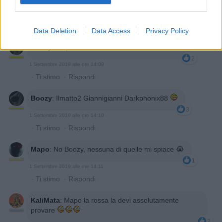
1 Settembre 2019 alle ore 14:08
·
Ti stimo
·
Rispondi
Data Deletion
Data Access
Privacy Policy
Boozy
:
Mapo la bionda e la rossa le hai bevute?
2
1 Settembre 2019 alle ore 14:09
·
Ti stimo
·
Rispondi
Boozy
:
Ilmatto2 Giannigianni Darkphonix88
3
1 Settembre 2019 alle ore 14:10
·
Ti stimo
·
Rispondi
Mapo
:
No Boozy, nessuna di quelle mi spiace 😭
1
1 Settembre 2019 alle ore 14:11
·
Ti stimo
·
Rispondi
KaliMata
:
Mapo la rossa la devi assolutamente
provare
2