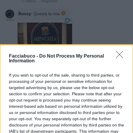
·
Ti stimo
·
Rispondi
Boozy
:
Questa la mia
5
Facciabuco -
Do Not Process My Personal
Information
If you wish to opt-out of the sale, sharing to third parties, or
processing of your personal or sensitive information for
1 Settembre 2019 alle ore 14:04
targeted advertising by us, please use the below opt-out
·
Ti stimo
·
Rispondi
section to confirm your selection. Please note that after your
opt-out request is processed you may continue seeing
Leonardodavinci
:
😂😂😂
interest-based ads based on personal information utilized by
us or personal information disclosed to third parties prior to
1 Settembre 2019 alle ore 14:05
your opt-out. You may separately opt-out of the further
·
Ti stimo
·
Rispondi
disclosure of your personal information by third parties on the
IAB’s list of downstream participants. This information may