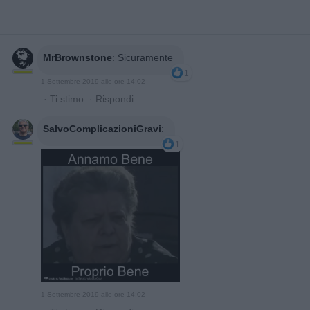
MrBrownstone
:
Sicuramente
1
1 Settembre 2019 alle ore 14:02
·
Ti stimo
·
Rispondi
SalvoComplicazioniGravi
:
1
1 Settembre 2019 alle ore 14:02