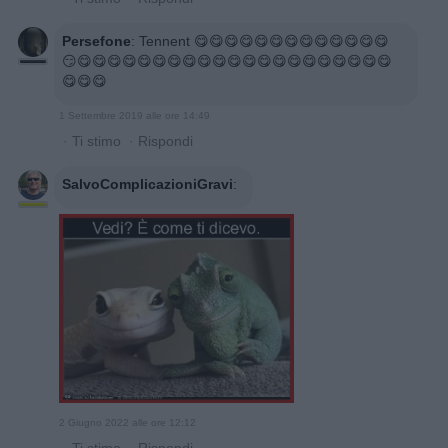
Persefone
:
Tennent 😋😋😋😋😋😋😋😋😋😋😋😋😋
😏😋😋😋😋😋😋😋😋😋😋😋😋😋😋😋😋😋😋😋😋😋
😋😋😋
1 Settembre 2019 alle ore 14:49
·
Ti stimo
·
Rispondi
SalvoComplicazioniGravi
:
2 Giugno 2022 alle ore 12:12