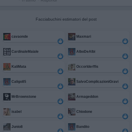
·
Ti stimo
·
Rispondi
Facciabuchini estimatori del post
cavaonde
Maxmari
CardinaleMaiale
AlboDeAlbi
KaliMata
OccorIderffis
Caligo85
SalvoComplicazioniGravi
MrBrownstone
Armageddon
isabel
Chiodone
Junio8
Bandito