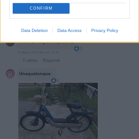
Lorusgra
:
tired ogni tanto lo fai... e sento le gambe
CONFIRM
tremare
3
9 Marzo 2019 alle ore 16:37
·
Ti stimo
·
Rispondi
Data Deletion
Data Access
Privacy Policy
tired
:
Lorusgra ti capisco 😂
5
9 Marzo 2019 alle ore 16:38
·
Ti stimo
·
Rispondi
Unaqualunque
:
6