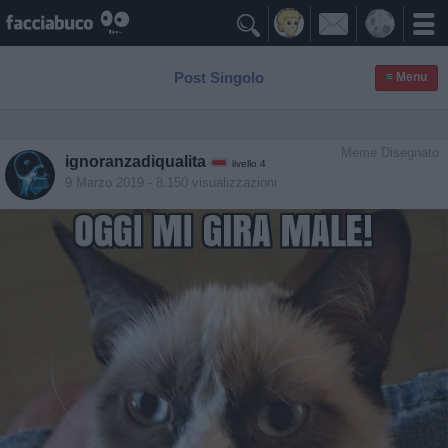

Post Singolo
≡ Menu
Meme Disegnato
ignoranzadiqualita
livello 4
9 Marzo 2019
- 8.150 visualizzazioni