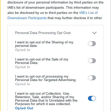
·
Ti stimo
·
Rispondi
disclosure of your personal information by third parties on the
IAB’s list of downstream participants. This information may
ignoranzadiqualita
:
hahahahahahhaha
also be disclosed by us to third parties on the
IAB’s List of
Downstream Participants
that may further disclose it to other
2
9 Marzo 2019 alle ore 16:35
third parties.
·
Ti stimo
·
Rispondi
Personal Data Processing Opt Outs
Loco
:
I want to opt-out of the Sharing of my
4
personal data.
Opted In
I want to opt-out of the Sale of my
Personal Data.
Opted In
I want to opt-out of processing my
Personal Data for Targeted Advertising.
Opted In
I want to opt-out of Collection, Use,
Retention, Sale, and/or Sharing of my
9 Marzo 2019 alle ore 16:36
Personal Data that Is Unrelated with the
·
Ti stimo
·
Rispondi
Purposes for which it was collected.
Opted Out