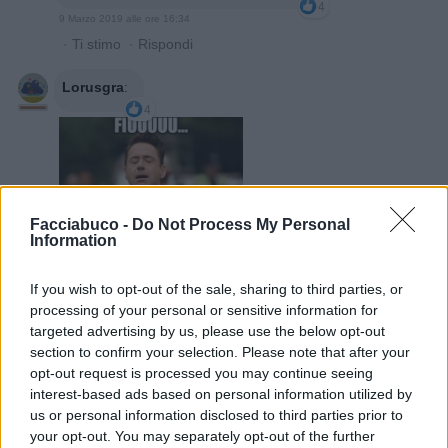
4
9 Marzo 2019 alle ore 16:34
·
Ti stimo
·
Rispondi
Lorusgra
:
4
Facciabuco -
Do Not Process My Personal
Information
If you wish to opt-out of the sale, sharing to third parties, or
processing of your personal or sensitive information for
9 Marzo 2019 alle ore 16:34
targeted advertising by us, please use the below opt-out
·
Ti stimo
·
Rispondi
section to confirm your selection. Please note that after your
opt-out request is processed you may continue seeing
interest-based ads based on personal information utilized by
tired
:
Lorusgra quello sono io 😂
us or personal information disclosed to third parties prior to
3
9 Marzo 2019 alle ore 16:35
your opt-out. You may separately opt-out of the further