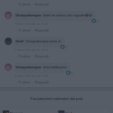
·
Ti stimo
·
Rispondi
Unaqualunque
:
tired ne avevo uno uguale😂👍
4
9 Marzo 2019 alle ore 16:42
·
Ti stimo
·
Rispondi
tired
:
Unaqualunque pure io
4
9 Marzo 2019 alle ore 16:43
·
Ti stimo
·
Rispondi
Unaqualunque
:
tired bellissimo
4
9 Marzo 2019 alle ore 16:43
·
Ti stimo
·
Rispondi
Facciabuchini estimatori del post