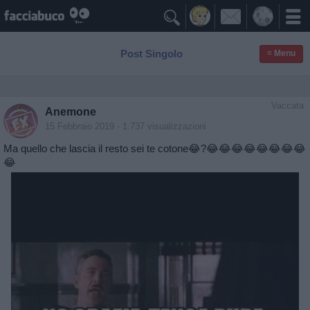

Post Singolo
≡ Menu
Vaccata
Anemone
15 Febbraio 2019
- 1.737 visualizzazioni
Ma quello che lascia il resto sei te cotone😂?😂😂😂😂😂😂😂😂
😂