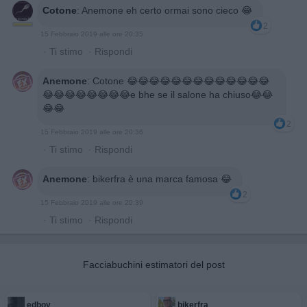
Cotone
:
Anemone eh certo ormai sono cieco 😂
2
15 Febbraio 2019 alle ore 20:35
·
Ti stimo
·
Rispondi
Anemone
:
Cotone 😂😂😂😂😂😂😂😂😂😂😂😂😂
😂😂😂😂😂😂😂😂e bhe se il salone ha chiuso😂😂
😂😂
2
15 Febbraio 2019 alle ore 20:36
·
Ti stimo
·
Rispondi
Anemone
:
bikerfra è una marca famosa 😂
2
15 Febbraio 2019 alle ore 20:39
·
Ti stimo
·
Rispondi
Facciabuchini estimatori del post
edboy
bikerfra