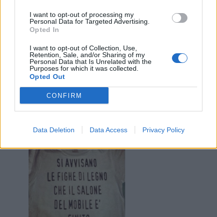
I want to opt-out of processing my
Personal Data for Targeted Advertising.
Opted In
I want to opt-out of Collection, Use,
Retention, Sale, and/or Sharing of my
Personal Data that Is Unrelated with the
Purposes for which it was collected.
Opted Out
15 Febbraio 2019 alle ore 20:28
CONFIRM
·
Ti stimo
·
Rispondi
Cotone
:
Data Deletion
Data Access
Privacy Policy
2