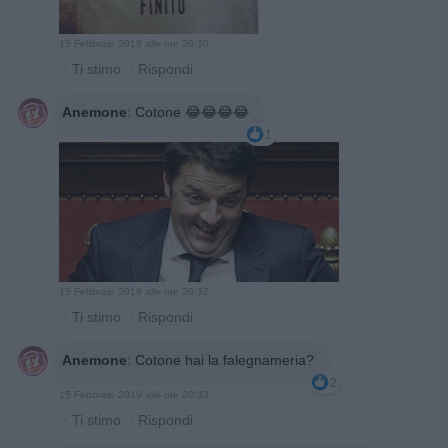
15 Febbraio 2019 alle ore 20:30
·
Ti stimo
·
Rispondi
Anemone
:
Cotone 😂😂😂😂
1
15 Febbraio 2019 alle ore 20:32
·
Ti stimo
·
Rispondi
Anemone
:
Cotone hai la falegnameria?
2
15 Febbraio 2019 alle ore 20:33
·
Ti stimo
·
Rispondi