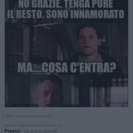
5.398 visualizzazioni totali
vaccata originalmente divulgata da:
Peppus
·
Vai al post originale