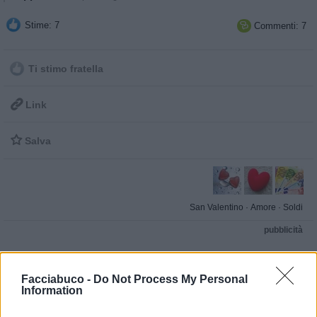
Stime: 7
Commenti: 7

Ti stimo fratella

Link

Salva
San Valentino
·
Amore
·
Soldi
pubblicità
Facciabuco -
Do Not Process My Personal
Information