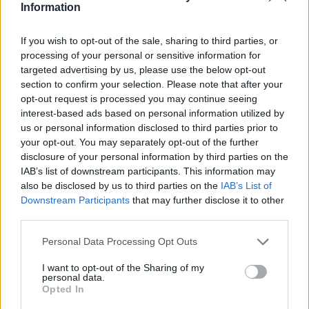
Information
If you wish to opt-out of the sale, sharing to third parties, or
processing of your personal or sensitive information for
targeted advertising by us, please use the below opt-out
section to confirm your selection. Please note that after your
opt-out request is processed you may continue seeing
interest-based ads based on personal information utilized by
25 Ottobre 2018 alle ore 07:27
us or personal information disclosed to third parties prior to
·
Ti stimo
·
Rispondi
your opt-out. You may separately opt-out of the further
disclosure of your personal information by third parties on the
Hola65
:
Buongiorno 😊
IAB’s list of downstream participants. This information may
also be disclosed by us to third parties on the
IAB’s List of
2
25 Ottobre 2018 alle ore 07:28
Downstream Participants
that may further disclose it to other
·
Ti stimo
·
Rispondi
third parties.
Personal Data Processing Opt Outs
AlboDeAlbi
:
Buongiorno QUOREDG 😊🌹
3
25 Ottobre 2018 alle ore 07:28
I want to opt-out of the Sharing of my
personal data.
·
Ti stimo
·
Rispondi
Opted In