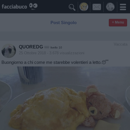

Post Singolo
≡ Menu
Vaccata
QUOREDG
livello 10
25 Ottobre 2018
- 3.678 visualizzazioni
Buongiorno a chi come me starebbe volentieri a letto.😴