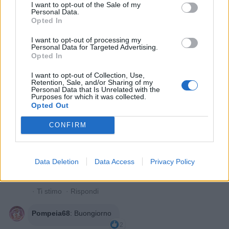
Giuditta
:
Buongiorno 😃
I want to opt-out of the Sale of my
Personal Data.
3
Opted In
25 Ottobre 2018 alle ore 07:29
·
Ti stimo
·
Rispondi
I want to opt-out of processing my
Personal Data for Targeted Advertising.
Sadia
:
Buongiorno 😊
Opted In
2
25 Ottobre 2018 alle ore 07:30
I want to opt-out of Collection, Use,
Retention, Sale, and/or Sharing of my
·
Ti stimo
·
Rispondi
Personal Data that Is Unrelated with the
Purposes for which it was collected.
Opted Out
Lalady
:
QUOREDG 👏👏👏
2
CONFIRM
25 Ottobre 2018 alle ore 07:31
·
Ti stimo
·
Rispondi
DYLAN67
:
Ciao buongiorno e buona giornata 🤗🤗
Data Deletion
Data Access
Privacy Policy
2
25 Ottobre 2018 alle ore 07:37
·
Ti stimo
·
Rispondi
Pompeia68
:
Buongiorno
2