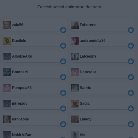
Facciabuchini estimatori del post
zulu56
Faberone
Danilele
andirondella86
AlboDeAlbi
LaRegina
Bomber9
Damsella
Pompeia68
Satirio
intrepido
Sadia
danileone
Lalady
NabirAlBar
Iris