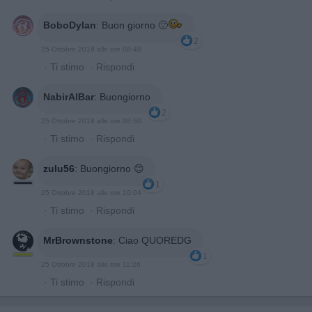
BoboDylan
:
Buon giorno 🙂
2
25 Ottobre 2018 alle ore 08:48
·
Ti stimo
·
Rispondi
NabirAlBar
:
Buongiorno
2
25 Ottobre 2018 alle ore 08:50
·
Ti stimo
·
Rispondi
zulu56
:
Buongiorno 😊
1
25 Ottobre 2018 alle ore 10:04
·
Ti stimo
·
Rispondi
MrBrownstone
:
Ciao QUOREDG
1
25 Ottobre 2018 alle ore 11:26
·
Ti stimo
·
Rispondi