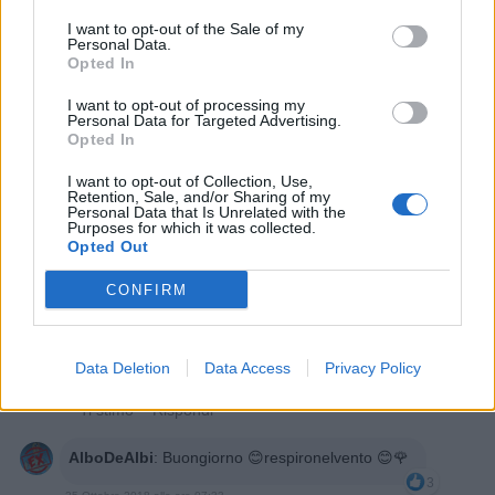
Satirio
:
Buongiorno
I want to opt-out of the Sale of my
5
25 Ottobre 2018 alle ore 07:10
Personal Data.
Opted In
·
Ti stimo
·
Rispondi
I want to opt-out of processing my
Giuditta
:
Buongiorno stupendo
Personal Data for Targeted Advertising.
Opted In
5
25 Ottobre 2018 alle ore 07:10
I want to opt-out of Collection, Use,
·
Ti stimo
·
Rispondi
Retention, Sale, and/or Sharing of my
Personal Data that Is Unrelated with the
Purposes for which it was collected.
danileone
:
Buondì
Opted Out
3
25 Ottobre 2018 alle ore 07:13
CONFIRM
·
Ti stimo
·
Rispondi
Bomber9
:
Buongiorno 😊
Data Deletion
Data Access
Privacy Policy
2
25 Ottobre 2018 alle ore 07:14
·
Ti stimo
·
Rispondi
AlboDeAlbi
:
Buongiorno 😊respironelvento 😊🌹
3