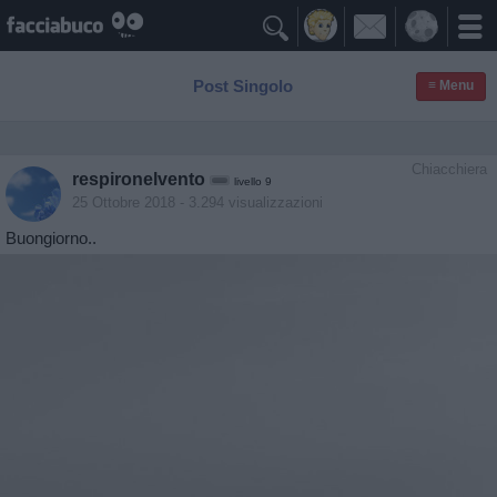

Post Singolo
≡ Menu
Chiacchiera
respironelvento
livello 9
25 Ottobre 2018
- 3.294 visualizzazioni
Buongiorno..