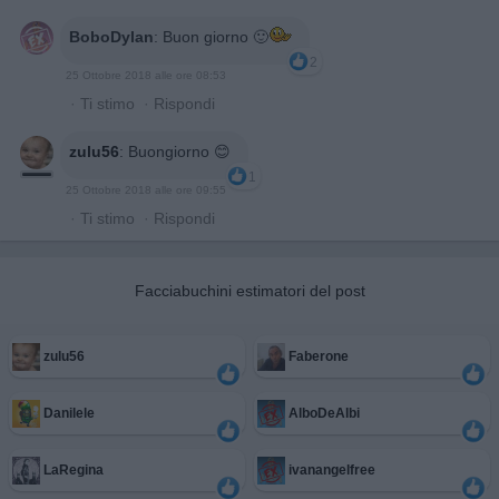
BoboDylan
:
Buon giorno 🙂
2
25 Ottobre 2018 alle ore 08:53
·
Ti stimo
·
Rispondi
zulu56
:
Buongiorno 😊
1
25 Ottobre 2018 alle ore 09:55
·
Ti stimo
·
Rispondi
Facciabuchini estimatori del post
zulu56
Faberone
Danilele
AlboDeAlbi
LaRegina
ivanangelfree