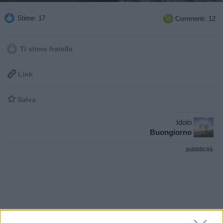
Stime: 17
Commenti: 12

Ti stimo fratella

Link

Salva
Idolo
Buongiorno
pubblicità