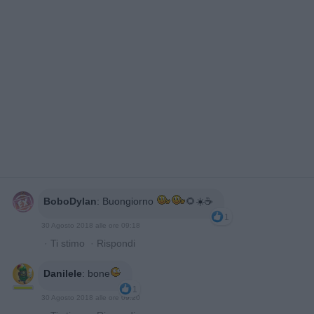
BoboDylan
:
Buongiorno
🌻☀️☕️
1
30 Agosto 2018 alle ore 09:18
·
Ti stimo
·
Rispondi
Danilele
:
bone
1
30 Agosto 2018 alle ore 09:20