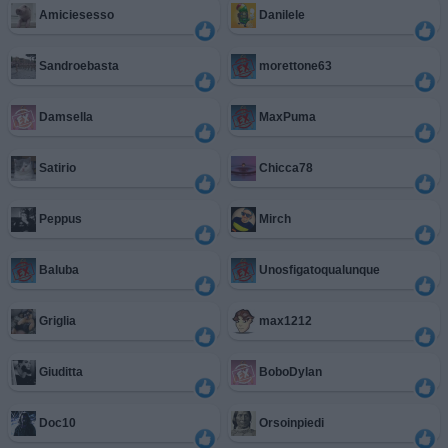
Amiciesesso
Danilele
Sandroebasta
morettone63
Damsella
MaxPuma
Satirio
Chicca78
Peppus
Mirch
Baluba
Unosfigatoqualunque
Griglia
max1212
Giuditta
BoboDylan
Doc10
Orsoinpiedi