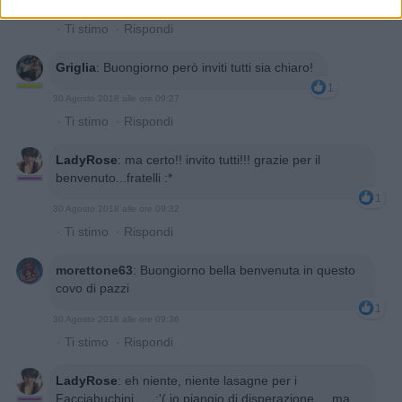
30 Agosto 2018 alle ore 09:25
·
Ti stimo
·
Rispondi
Griglia
:
Buongiorno però inviti tutti sia chiaro!
1
30 Agosto 2018 alle ore 09:27
·
Ti stimo
·
Rispondi
LadyRose
:
ma certo!! invito tutti!!! grazie per il
benvenuto...fratelli :*
1
30 Agosto 2018 alle ore 09:32
·
Ti stimo
·
Rispondi
morettone63
:
Buongiorno bella benvenuta in questo
covo di pazzi
1
30 Agosto 2018 alle ore 09:36
·
Ti stimo
·
Rispondi
LadyRose
:
eh niente, niente lasagne per i
Facciabuchini .....:'( io piangio di disperazione.....ma