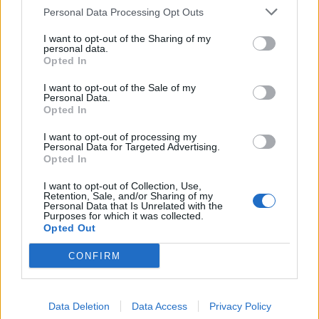
Personal Data Processing Opt Outs
30 Agosto 2018 alle ore 09:21
I want to opt-out of the Sharing of my
·
Ti stimo
·
Rispondi
personal data.
Opted In
LadyRose
:
buongiorno ragazzuoli <3
I want to opt-out of the Sale of my
1
Personal Data.
30 Agosto 2018 alle ore 09:23
Opted In
·
Ti stimo
·
Rispondi
I want to opt-out of processing my
Personal Data for Targeted Advertising.
Orsoinpiedi
:
Buongiorno Lady Rose e benvenuta.
Opted In
2
30 Agosto 2018 alle ore 09:23
I want to opt-out of Collection, Use,
·
Ti stimo
·
Rispondi
Retention, Sale, and/or Sharing of my
Personal Data that Is Unrelated with the
Purposes for which it was collected.
NaNà
:
Buongiorno e benvenuta
Opted Out
2
30 Agosto 2018 alle ore 09:25
CONFIRM
·
Ti stimo
·
Rispondi
Doc10
:
Bene
Data Deletion
Data Access
Privacy Policy
2