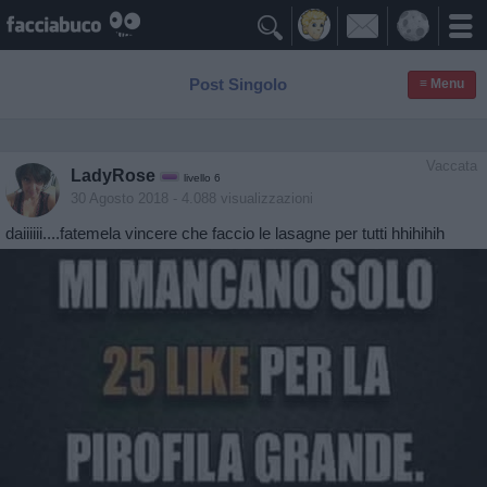

Post Singolo
≡ Menu
Vaccata
LadyRose
livello 6
30 Agosto 2018
- 4.088 visualizzazioni
daiiiiii....fatemela vincere che faccio le lasagne per tutti hhihihih