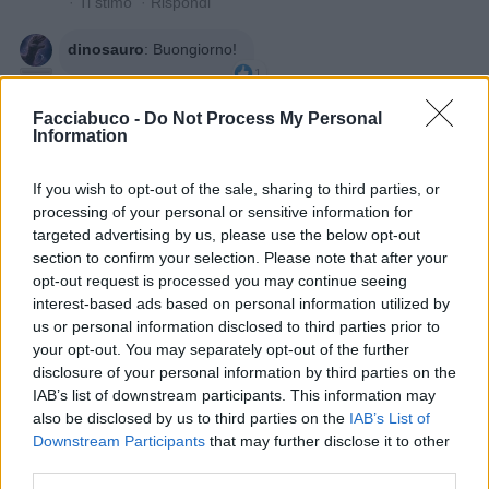
·
Ti stimo
·
Rispondi
dinosauro
:
Buongiorno!
1
30 Agosto 2018 alle ore 09:20
·
Ti stimo
·
Rispondi
Facciabuco -
Do Not Process My Personal
Information
Dania76
:
Per le lasagne questo ed altro
1
If you wish to opt-out of the sale, sharing to third parties, or
30 Agosto 2018 alle ore 09:21
processing of your personal or sensitive information for
·
Ti stimo
·
Rispondi
targeted advertising by us, please use the below opt-out
section to confirm your selection. Please note that after your
Mirch
:
opt-out request is processed you may continue seeing
1
interest-based ads based on personal information utilized by
us or personal information disclosed to third parties prior to
your opt-out. You may separately opt-out of the further
disclosure of your personal information by third parties on the
IAB’s list of downstream participants. This information may
also be disclosed by us to third parties on the
IAB’s List of
Downstream Participants
that may further disclose it to other
third parties.