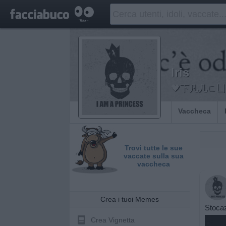
Iris
🖤下凡几ㄈ凵
Vaccheca
Trovi tutte le sue
vaccate sulla sua
vaccheca
Crea i tuoi Memes
Stocaz
Crea Vignetta