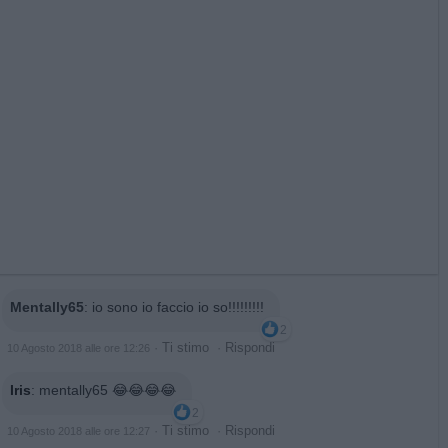
Mentally65
:
io sono io faccio io so!!!!!!!!!
2
·
Ti stimo
·
Rispondi
10 Agosto 2018 alle ore 12:26
Iris
:
mentally65 😂😂😂😂
2
·
Ti stimo
·
Rispondi
10 Agosto 2018 alle ore 12:27