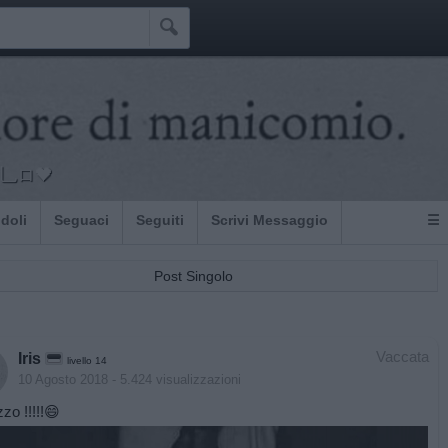

乚ロ🖤
Idoli
Seguaci
Seguiti
Scrivi Messaggio
☰
Post Singolo
Vaccata
Iris
livello 14
10 Agosto 2018
- 5.424 visualizzazioni
zo !!!!!😄