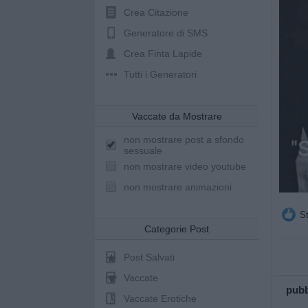
Crea Citazione
Generatore di SMS
Crea Finta Lapide
Tutti i Generatori
Vaccate da Mostrare
non mostrare post a sfondo
sessuale
non mostrare video youtube
non mostrare animazioni
St
Categorie Post
Post Salvati
Vaccate
pubb
Vaccate Erotiche