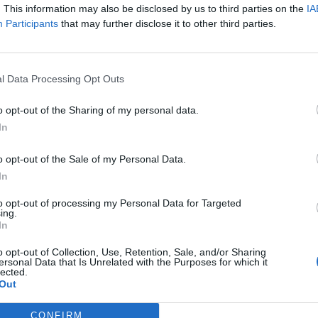
Aragorn
:
. This information may also be disclosed by us to third parties on the
IA
Participants
that may further disclose it to other third parties.
3
l Data Processing Opt Outs
o opt-out of the Sharing of my personal data.
In
Animazione Leggerissima (0.09 Mb)
o opt-out of the Sale of my Personal Data.
·
Ti stimo
·
Rispondi
10 Agosto 2018 alle ore 12:32
In
Venusia72
:
😂😂😂😂😂
to opt-out of processing my Personal Data for Targeted
ing.
3
In
o opt-out of Collection, Use, Retention, Sale, and/or Sharing
ersonal Data that Is Unrelated with the Purposes for which it
lected.
Out
CONFIRM