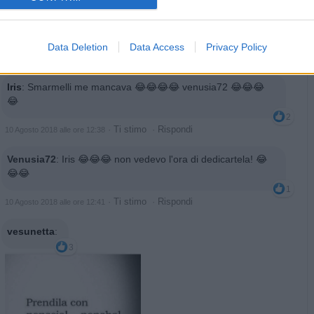
Data Deletion
Data Access
Privacy Policy
·
Ti stimo
·
Rispondi
10 Agosto 2018 alle ore 12:35
Iris
:
Smarmelli me mancava 😂😂😂😂 venusia72 😂😂😂
😂
2
·
Ti stimo
·
Rispondi
10 Agosto 2018 alle ore 12:38
Venusia72
:
Iris 😂😂😂 non vedevo l'ora di dedicartela! 😂
😂😂
1
·
Ti stimo
·
Rispondi
10 Agosto 2018 alle ore 12:41
vesunetta
:
3