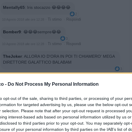
Mentally65
:
Iris stocazzo 😂😂😂😂
2
·
Ti stimo
·
Rispondi
10 Agosto 2018 alle ore 12:28
Bomber9
:
😂😂😂sempre😂😂
3
·
Ti stimo
·
Rispondi
10 Agosto 2018 alle ore 12:28
TheJoker
:
ALLORA IO D'ORA IN POI TI CHIAMERO' MEGA
DIRETTORE GALATTICO BALABAM
3
·
Ti stimo
·
Rispondi
10 Agosto 2018 alle ore 12:28
co -
Do Not Process My Personal Information
Iris
:
bomber9
3
to opt-out of the sale, sharing to third parties, or processing of your per
·
Ti stimo
·
Rispondi
10 Agosto 2018 alle ore 12:29
formation for targeted advertising by us, please use the below opt-out s
r selection. Please note that after your opt-out request is processed y
Iris
:
thejoker 😂😂😂😂
eing interest-based ads based on personal information utilized by us or
2
disclosed to third parties prior to your opt-out. You may separately opt-
·
Ti stimo
·
Rispondi
10 Agosto 2018 alle ore 12:30
losure of your personal information by third parties on the IAB’s list of