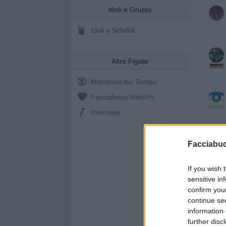
Idoli e Gruppi
Idoli e Schifidi
Altre Figate
Macchina del Tempo
Facciabuco Mitic
0%
Interviste
Facciabu
If you wish 
sensitive in
confirm you
continue se
information 
further disc