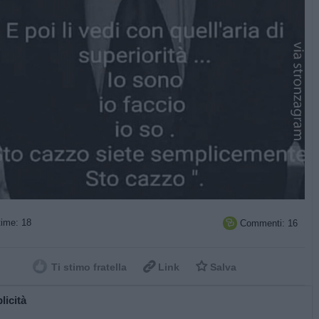
ime: 18
Commenti: 16



Ti stimo fratella
Link
Salva
licità