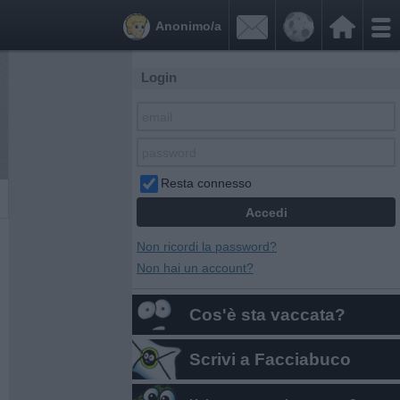


Anonimo/a
Login
Resta connesso
Non ricordi la password?
Non hai un account?
Cos'è sta vaccata?
Scrivi a Facciabuco