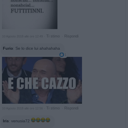
·
Ti stimo
·
Rispondi
10 Agosto 2018 alle ore 12:49
Furio
:
Se lo dice lui ahahahaha
1
·
Ti stimo
·
Rispondi
10 Agosto 2018 alle ore 12:56
Iris
:
venusia72