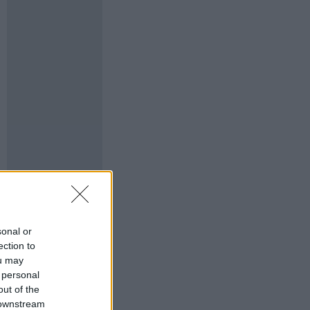
sonal or
ection to
ou may
 personal
out of the
 downstream