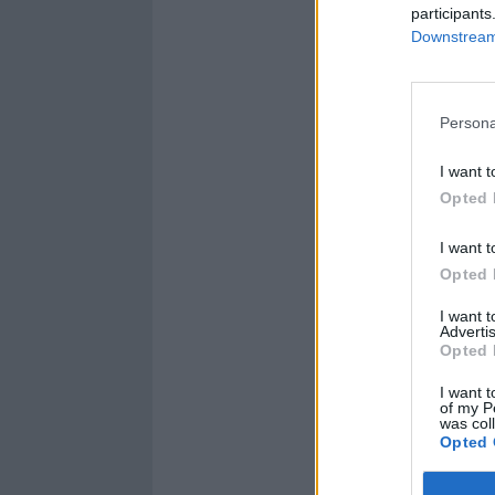
participants
Downstream 
Persona
I want t
Opted 
I want t
Opted 
I want 
Advertis
Opted 
I want t
of my P
was col
Opted 