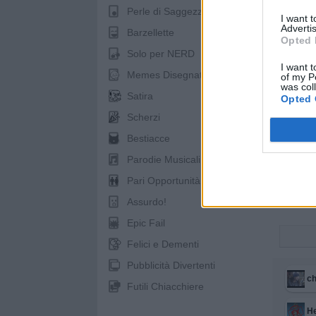
Perle di Saggezza
I want 
Advertis
Barzellette
Opted 
Solo per NERD
I want t
Memes Disegnati
of my P
was col
Satira
Opted 
Scherzi
Bestiacce
Parodie Musicali
Pari Opportunità
Assurdo!
Epic Fail
Felici e Dementi
Pubblicità Divertenti
c
Futili Chiacchiere
H