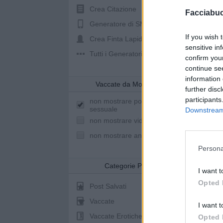
Crea Citazione
Facciabu
Generatore di SMS
If you wish 
Crea Finta Lapide
sensitive in
Tutti i Generatori
confirm you
continue se
information 
Vaccate da Mostrare
further disc
participants
non mostrare post a sfondo
sessuale
Downstream 
non mostrare video youtube
non mostrare animazioni
Persona
St
Categorie Post
I want t
Opted 
Post Salvati
Vaccate
I want t
pubb
Vaccate Erotiche
Opted 