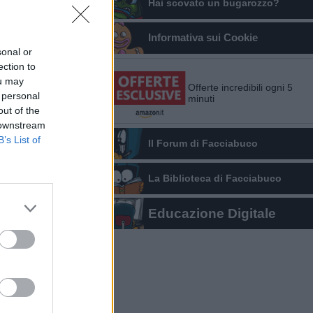
Hai scovato un bugarozzo?
Informativa sui Cookie
sonal or
ection to
ou may
Offerte incredibili ogni 5
 personal
minuti
out of the
 downstream
B’s List of
Il Forum di Facciabuco
La Biblioteca di Facciabuco
Educazione Digitale