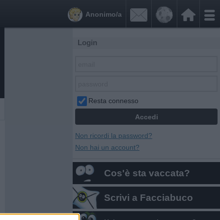


Anonimo/a
Login
Resta connesso
Non ricordi la password?
Non hai un account?
Cos'è sta vaccata?
Scrivi a Facciabuco