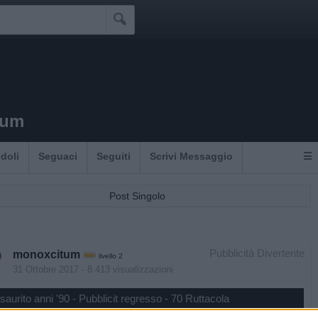

tum
Idoli
Seguaci
Seguiti
Scrivi Messaggio
☰
Post Singolo
Pubblicità Divertente
monoxcitum
livello 2
31 Ottobre 2017
- 8.413 visualizzazioni
saurito anni '90 - Pubblicit regresso - 70 Ruttacola