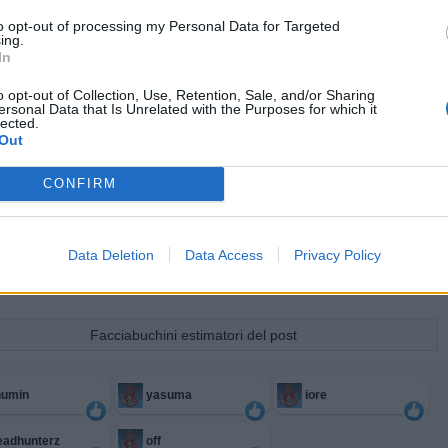
to opt-out of processing my Personal Data for Targeted
ing.
In
o opt-out of Collection, Use, Retention, Sale, and/or Sharing
ersonal Data that Is Unrelated with the Purposes for which it
lected.
Out
CONFIRM
Data Deletion
Data Access
Privacy Policy
Facciabuchini estimatori del post
humin
yasuma
iore
eadhunterz
off