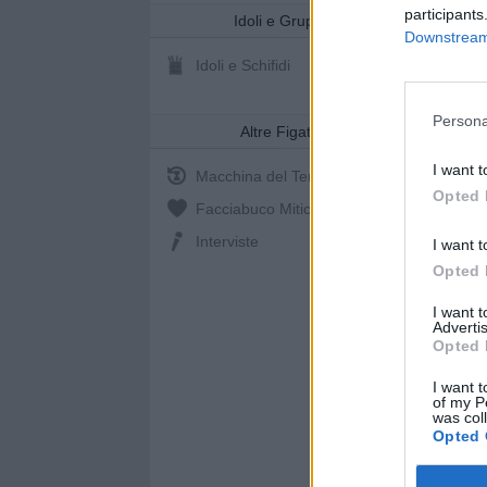
participants
Idoli e Gruppi
Downstream 
Idoli e Schifidi
Persona
Altre Figate
I want t
Macchina del Tempo
Opted 
Facciabuco Mitic
0%
Interviste
I want t
Opted 
I want 
Advertis
Opted 
I want t
of my P
was col
Opted 