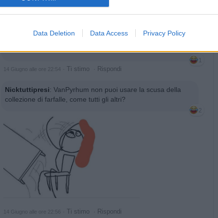
Animazione Leggera (0.26 Mb)
·
Ti stimo
·
Rispondi
14 Giugno alle ore 22:53
Data Deletion
Data Access
Privacy Policy
VanPyrhum
:
Nicktuttipresi si lo faccio ma è una scusa 😂😂
😂😂
1
·
Ti stimo
·
Rispondi
14 Giugno alle ore 22:54
Nicktuttipresi
:
VanPyrhum non puoi usare la scusa della
collezione di farfalle, come tutti gli altri?
2
·
Ti stimo
·
Rispondi
14 Giugno alle ore 22:56