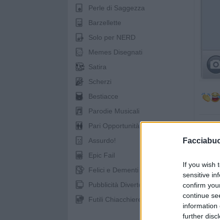
Perle di Saggezza
Barzellette
Solo per NERD
Memes Disegnati
Satira
Scherzi
Bestiacce
Parodie Musicali
Pari Opportunità
Facciabu
Assurdo!
Epic Fail
If you wish 
Felici e Dementi
sensitive in
pubb
Pubblicità Divertenti
confirm you
continue se
Futili Chiacchiere
information 
further disc