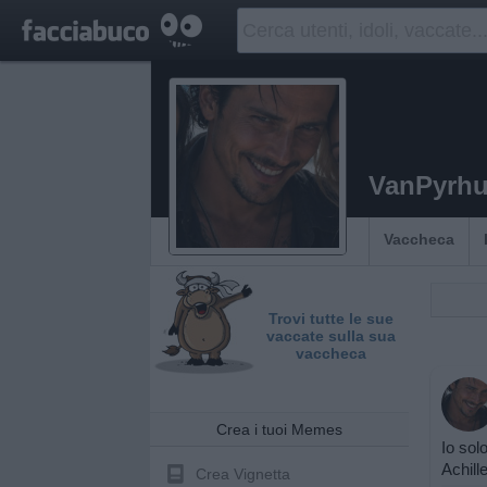
VanPyrh
Vaccheca
Trovi tutte le sue
vaccate sulla sua
vaccheca
Crea i tuoi Memes
Io sol
Achill
Crea Vignetta