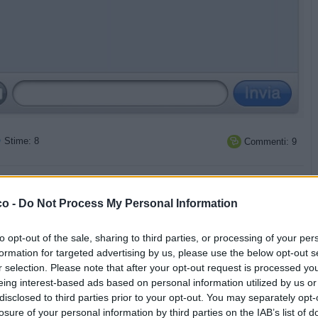
Stime: 8
Commenti: 9



Ti stimo fratello
Link
Salva
co -
Do Not Process My Personal Information
Idolo
Whatsapp
to opt-out of the sale, sharing to third parties, or processing of your per
formation for targeted advertising by us, please use the below opt-out s
licità
r selection. Please note that after your opt-out request is processed y
eing interest-based ads based on personal information utilized by us or
disclosed to third parties prior to your opt-out. You may separately opt-
losure of your personal information by third parties on the IAB’s list of