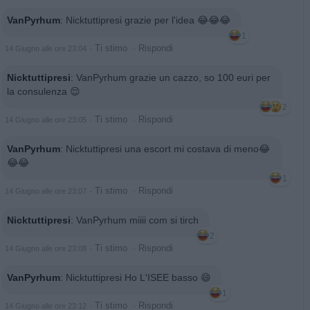
VanPyrhum
:
Nicktuttipresi grazie per l'idea 😂😂😂
1
·
Ti stimo
·
Rispondi
14 Giugno alle ore 23:04
Nicktuttipresi
:
VanPyrhum grazie un cazzo, so 100 euri per
la consulenza 😌
2
·
Ti stimo
·
Rispondi
14 Giugno alle ore 23:05
VanPyrhum
:
Nicktuttipresi una escort mi costava di meno😂
😂😂
1
·
Ti stimo
·
Rispondi
14 Giugno alle ore 23:07
Nicktuttipresi
:
VanPyrhum miiii com si tirch
2
·
Ti stimo
·
Rispondi
14 Giugno alle ore 23:08
VanPyrhum
:
Nicktuttipresi Ho L'ISEE basso 😄
1
·
Ti stimo
·
Rispondi
14 Giugno alle ore 23:12