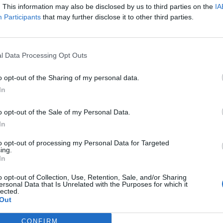
. This information may also be disclosed by us to third parties on the
IA
Participants
that may further disclose it to other third parties.
l Data Processing Opt Outs
o opt-out of the Sharing of my personal data.
In
o opt-out of the Sale of my Personal Data.
In
Nicktuttipresi
:
Inviti le donne per ascoltare musica?
Sei tuuuu
to opt-out of processing my Personal Data for Targeted
2
ing.
In
o opt-out of Collection, Use, Retention, Sale, and/or Sharing
ersonal Data that Is Unrelated with the Purposes for which it
lected.
Out
CONFIRM