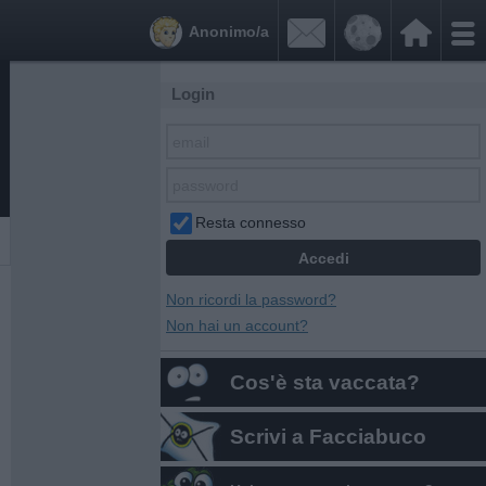


Anonimo/a
Login
Resta connesso
Non ricordi la password?
Non hai un account?
Cos'è sta vaccata?
Scrivi a Facciabuco