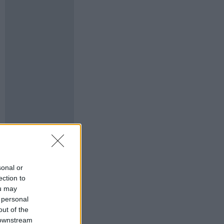
sonal or
ection to
ou may
 personal
out of the
 downstream