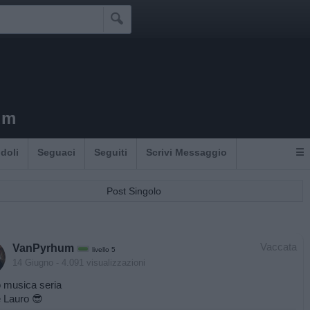

um
Idoli
Seguaci
Seguiti
Scrivi Messaggio
☰
Post Singolo
Vaccata
VanPyrhum
livello 5
14 Giugno
- 4.091 visualizzazioni
o musica seria
e Lauro 😎