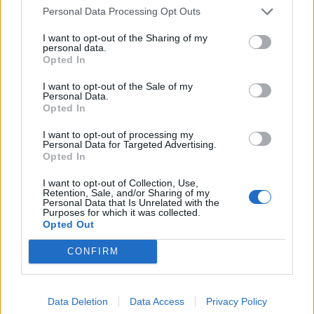
Personal Data Processing Opt Outs
I want to opt-out of the Sharing of my
hamilton89
:
con lo schifo che mangi al Mc meglio
personal data.
non trovarci niente, anzi meglio non andarci proprio
Opted In
😖😆
1
I want to opt-out of the Sale of my
14 Giugno alle ore 12:37
Personal Data.
Opted In
·
Ti stimo
·
Rispondi
I want to opt-out of processing my
5calzinipuzzolenti
:
L'è l'u l'è l'u 🤣😂
Personal Data for Targeted Advertising.
Opted In
1
14 Giugno alle ore 12:38
I want to opt-out of Collection, Use,
·
Ti stimo
·
Rispondi
Retention, Sale, and/or Sharing of my
Personal Data that Is Unrelated with the
Purposes for which it was collected.
Grulla75
:
hamilton89 eh ma c'è qualcuno qua che ce
Opted Out
va spesso🤭🤣🤣🤣🤣🤣
1
CONFIRM
14 Giugno alle ore 12:39
·
Ti stimo
·
Rispondi
Grulla75
:
5calzinipuzzolenti ti ci giochi le tette che lui
Data Deletion
Data Access
Privacy Policy
🤔🤣🤣🤣🤣🤣🤣