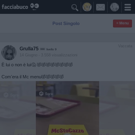

Post Singolo
≡ Menu
Vaccata
Grulla75
livello 9
14 Giugno
- 3.558 visualizzazioni
È lui o non è lui🤔 🤣🤣🤣🤣🤣🤣🤣🤣
Com'era il Mc menu🤣🤣🤣🤣🤣