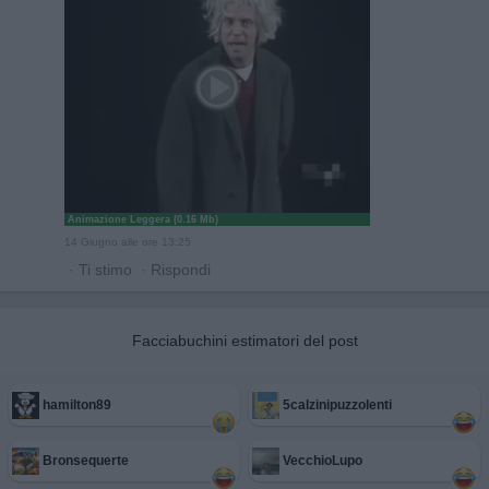
Animazione Leggera (0.16 Mb)
14 Giugno alle ore 13:25
·
Ti stimo
·
Rispondi
Facciabuchini estimatori del post
hamilton89
5calzinipuzzolenti
Bronsequerte
VecchioLupo