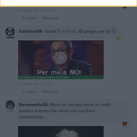
1
14 Giugno alle ore 12:40
·
Ti stimo
·
Rispondi
hamilton89
:
Grulla75 si lo so..😆 peggio per lui 😏
1
Animazione Leggerissima (0.05 Mb)
14 Giugno alle ore 13:00
·
Ti stimo
·
Rispondi
Benemerita59
:
Allora so' annata meno io: fusilli
proteici di lenticchie rosse con zucchine
romanesche...
2