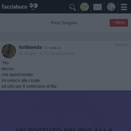

Post Singolo
≡ Menu
Vaccata
furibionda
livello 11
11 Giugno
- 4.770 visualizzazioni
"Ho
deciso
che quest'estate
mi unisco alle cicale
ed urlo per 6 settimane di fila."