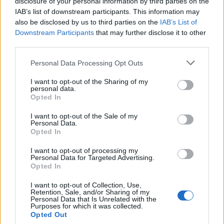
disclosure of your personal information by third parties on the
GiuBazz
:
Buonanotte.
IAB’s list of downstream participants. This information may
2
also be disclosed by us to third parties on the
IAB’s List of
11 Giugno alle ore 00:33
Downstream Participants
that may further disclose it to other
·
Ti stimo
·
Rispondi
third parties.
5calzinipuzzolenti
:
Allora rideremo insieme 😂🤣
Personal Data Processing Opt Outs
2
11 Giugno alle ore 03:22
I want to opt-out of the Sharing of my
·
Ti stimo
·
Rispondi
personal data.
Opted In
5calzinipuzzolenti
:
Ciao Furibionda Cicale Cicale e
I want to opt-out of the Sale of my
la formica che non cicale mica 😂🤣
Personal Data.
2
Opted In
11 Giugno alle ore 03:23
·
Ti stimo
·
Rispondi
I want to opt-out of processing my
Personal Data for Targeted Advertising.
Opted In
Ciaone
:
2
I want to opt-out of Collection, Use,
Retention, Sale, and/or Sharing of my
Personal Data that Is Unrelated with the
Purposes for which it was collected.
Opted Out