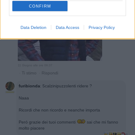
CONFIRM
Data Deletion
Data Access
Privacy Policy
11 Giugno alle ore 06:37
·
Ti stimo
·
Rispondi
furibionda
:
5calzinipuzzolenti ridere ?
Naaa
Ricordi che non ricordo e neanche importa
Peró grazie dei tuoi commenti
sai che mi fanno
molto piacere