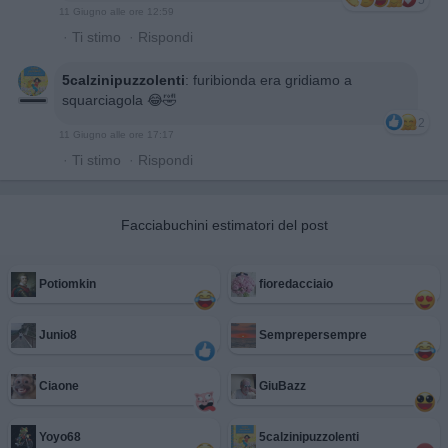
5
11 Giugno alle ore 12:59
·
Ti stimo
·
Rispondi
5calzinipuzzolenti
:
furibionda era gridiamo a
squarciagola 😂🤣
2
11 Giugno alle ore 17:17
·
Ti stimo
·
Rispondi
Facciabuchini estimatori del post
Potiomkin
fioredacciaio
Junio8
Semprepersempre
Ciaone
GiuBazz
Yoyo68
5calzinipuzzolenti