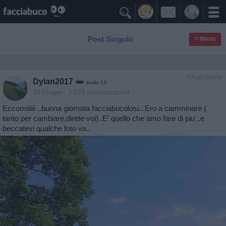

Post Singolo
≡ Menu
Chiacchiera
Dylan2017
livello 13
10 Giugno
- 5.579 visualizzazioni
Eccomiiiiii ..buona giornata facciabucolosi...Ero a camminare (
tanto per cambiare,direte voi)..E' quello che amo fare di piu'..e
beccatevi qualche foto va..