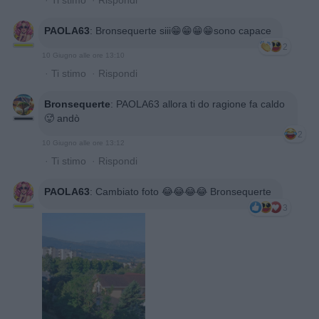
PAOLA63
:
Bronsequerte siii😁😁😁😁sono capace
2
10 Giugno alle ore 13:10
·
Ti stimo
·
Rispondi
Bronsequerte
:
PAOLA63 allora ti do ragione fa caldo
🥵 andò
2
10 Giugno alle ore 13:12
·
Ti stimo
·
Rispondi
PAOLA63
:
Cambiato foto 😂😂😂😂 Bronsequerte
3