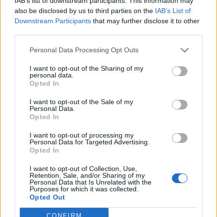
IAB’s list of downstream participants. This information may
anvedicommesto
:
Non è che ti stai preparando per
also be disclosed by us to third parties on the
IAB’s List of
la grande marcia? Spero per te di no. 😱😱😱
Downstream Participants
that may further disclose it to other
L'ho visto l'altra sera sto film, ti fa passare la voglia di
third parties.
camminare, fidate.
1
Personal Data Processing Opt Outs
10 Giugno alle ore 13:23
·
Ti stimo
·
Rispondi
I want to opt-out of the Sharing of my
personal data.
Giallino56
:
Serpenti ne hai vistiii😁😁😁👋🍅🍹
Opted In
1
10 Giugno alle ore 13:28
I want to opt-out of the Sale of my
Personal Data.
·
Ti stimo
·
Rispondi
Opted In
Dylan2017
:
Giallino56 no coniglietti,anatre,cigni
I want to opt-out of processing my
Personal Data for Targeted Advertising.
2
Opted In
10 Giugno alle ore 14:06
·
Ti stimo
·
Rispondi
I want to opt-out of Collection, Use,
Retention, Sale, and/or Sharing of my
Personal Data that Is Unrelated with the
Giallino56
:
Dylan2017 vedi che Paola vuole venire a
Purposes for which it was collected.
camminare....😂😂😂se mangiato tt il congelatore 😁
Opted Out
😁
2
CONFIRM