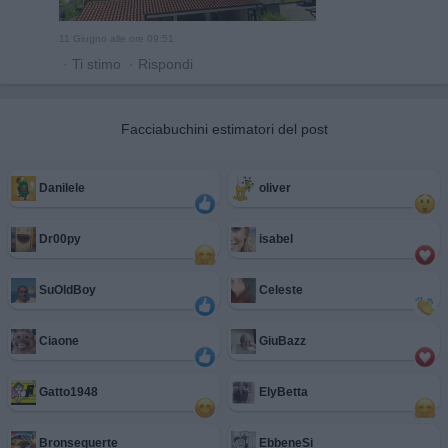
11 Giugno alle ore 09:51
·
Ti stimo
·
Rispondi
Facciabuchini estimatori del post
Danilele
oliver
Dr00py
isabel
SuOldBoy
Celeste
Ciaone
GiuBazz
Gatto1948
ElyBetta
Bronsequerte
EbbeneSi