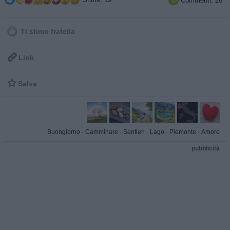
Commenti: 26

Ti stimo fratella

Link

Salva
Buongiorno
·
Camminare
·
Sentieri
·
Lago
·
Piemonte
·
Amore
pubblicità