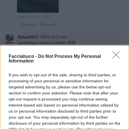
10 Giugno alle ore 13:12
·
Ti stimo
·
Rispondi
Dylan2017
:
PAOLA63 ciao
paolellagemellaamicabella 😍🥰
2
Facciabuco -
Do Not Process My Personal
Information
If you wish to opt-out of the sale, sharing to third parties, or
processing of your personal or sensitive information for
targeted advertising by us, please use the below opt-out
section to confirm your selection. Please note that after your
opt-out request is processed you may continue seeing
interest-based ads based on personal information utilized by
us or personal information disclosed to third parties prior to
10 Giugno alle ore 13:21
your opt-out. You may separately opt-out of the further
·
Ti stimo
·
Rispondi
disclosure of your personal information by third parties on the