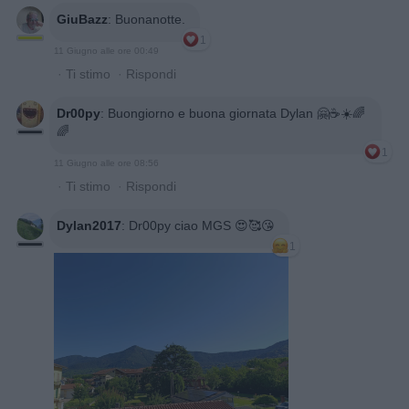
GiuBazz
:
Buonanotte.
1
11 Giugno alle ore 00:49
·
Ti stimo
·
Rispondi
Dr00py
:
Buongiorno e buona giornata Dylan 🤗☕☀️🌈
🌈
1
11 Giugno alle ore 08:56
·
Ti stimo
·
Rispondi
Dylan2017
:
Dr00py ciao MGS 😍🥰😘
1