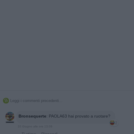
Leggi i commenti precedenti...

Bronsequerte
:
PAOLA63 hai provato a ruotare?
2
10 Giugno alle ore 13:09
·
Ti stimo
·
Rispondi