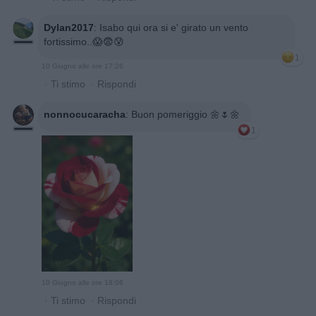
Dylan2017
:
Isabo qui ora si e' girato un vento
fortissimo..😱😨😰
1
10 Giugno alle ore 17:26
·
Ti stimo
·
Rispondi
nonnocucaracha
:
Buon pomeriggio 🌼🌷🌼
1
10 Giugno alle ore 18:06
·
Ti stimo
·
Rispondi