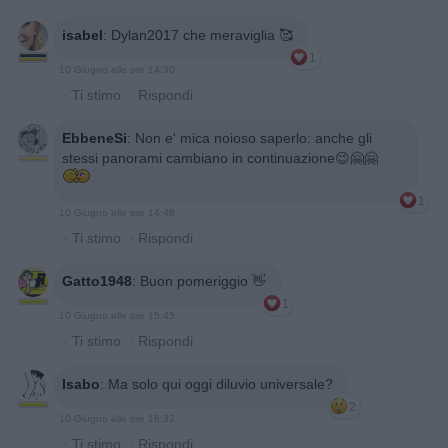
isabel
:
Dylan2017 che meraviglia 🥰
1
10 Giugno alle ore 14:30
·
Ti stimo
·
Rispondi
EbbeneSi
:
Non e' mica noioso saperlo: anche gli
stessi panorami cambiano in continuazione😉🤗🤗
1
10 Giugno alle ore 14:48
·
Ti stimo
·
Rispondi
Gatto1948
:
Buon pomeriggio 👋
1
10 Giugno alle ore 15:45
·
Ti stimo
·
Rispondi
Isabo
:
Ma solo qui oggi diluvio universale?
2
10 Giugno alle ore 16:32
·
Ti stimo
·
Rispondi