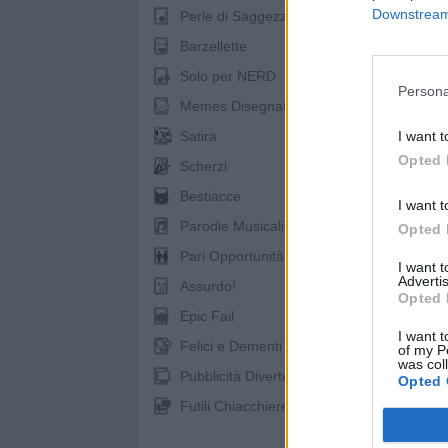
Downstream 
Perle di Saggezza
Barzellette
pubb
Solo per NERD
Persona
Memes Disegnati
I want t
Satira
Opted 
Scherzi
Bestiacce
I want t
Parodie Musicali
Opted 
Pari Opportunità
I want 
Advertis
Assurdo!
Opted 
Epic Fail
I want t
Felici e Dementi
of my P
was col
Pubblicità Divertenti
Opted 
Futili Chiacchiere