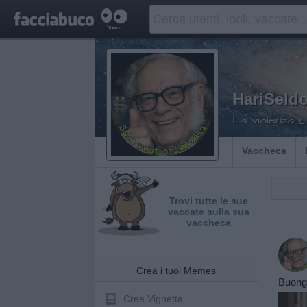
HariSeld
La violenza è 
Vaccheca
Trovi tutte le sue
vaccate sulla sua
vaccheca
Crea i tuoi Memes
Buongi
Crea Vignetta