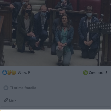
Stime: 9
Commenti: 5

Ti stimo fratello

Link