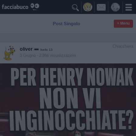

Post Singolo
≡ Menu
Chiacchiera
oliver
livello 13
3 Giugno
- 2.866 visualizzazioni