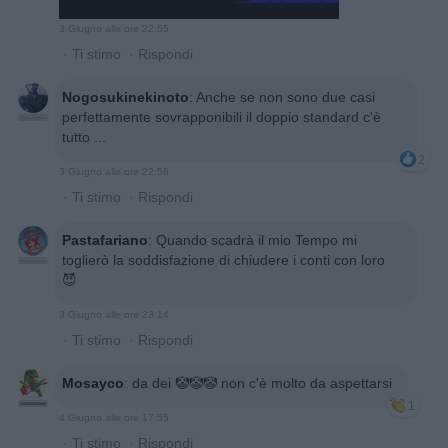
3 Giugno alle ore 22:55
·
Ti stimo
·
Rispondi
Nogosukinekinoto
:
Anche se non sono due casi
perfettamente sovrapponibili il doppio standard c'è
tutto ...
2
3 Giugno alle ore 22:56
·
Ti stimo
·
Rispondi
Pastafariano
:
Quando scadrà il mio Tempo mi
toglierò la soddisfazione di chiudere i conti con loro
😈
3 Giugno alle ore 23:14
·
Ti stimo
·
Rispondi
Mosayco
:
da dei 🤡🤡🤡 non c'è molto da aspettarsi
1
4 Giugno alle ore 17:55
·
Ti stimo
·
Rispondi