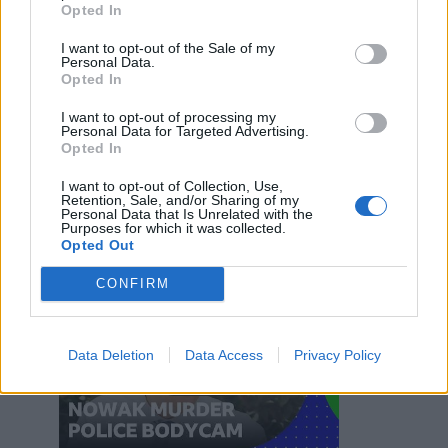
Opted In
I want to opt-out of the Sale of my
Personal Data.
Opted In
AlphaWolf
:
No perché un giovane morto per
razzismo contro i bianchi non fa comodo alla
I want to opt-out of processing my
Personal Data for Targeted Advertising.
narrazione anti occidente
Opted In
5
3 Giugno alle ore 22:03
I want to opt-out of Collection, Use,
·
Ti stimo
·
Rispondi
Retention, Sale, and/or Sharing of my
Personal Data that Is Unrelated with the
Purposes for which it was collected.
Nogosukinekinoto
:
Opted Out
Key moments of police bodycam footage in Henry Nowak murder | BBC News
CONFIRM
Data Deletion
Data Access
Privacy Policy