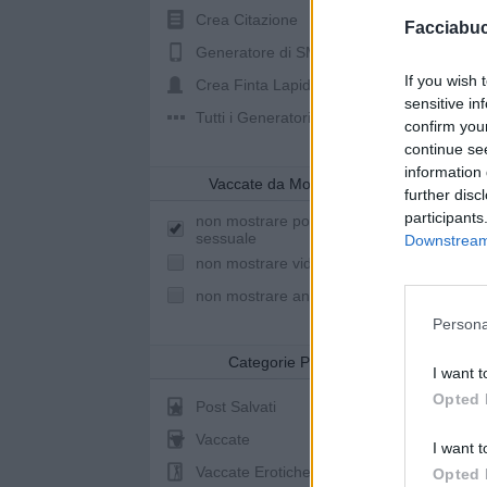
Crea Citazione
Facciabu
Generatore di SMS
If you wish 
Crea Finta Lapide
sensitive in
Tutti i Generatori
confirm you
continue se
information 
Vaccate da Mostrare
further disc
participants
non mostrare post a sfondo
sessuale
Downstream 
non mostrare video youtube
non mostrare animazioni
Persona
Categorie Post
I want t
Opted 
Post Salvati
Animazio
Vaccate
I want t
Vaccate Erotiche
Opted 