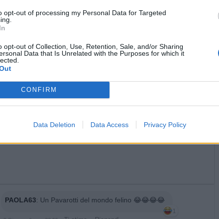
to opt-out of processing my Personal Data for Targeted


Ti stimo fratella
Link
Salva
ing.
In
licità
o opt-out of Collection, Use, Retention, Sale, and/or Sharing
ersonal Data that Is Unrelated with the Purposes for which it
lected.
Out
CONFIRM
Data Deletion
Data Access
Privacy Policy
PAOLA63
:
Un Pavarotti del mondo felino 😂😂😂😂
1