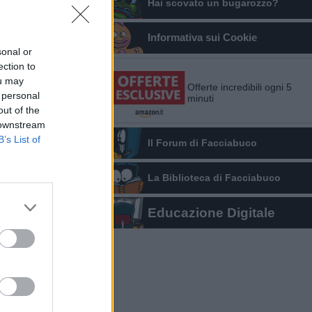
Hai scovato un bugarozzo?
Informativa sui Cookie
sonal or
ection to
ou may
Offerte incredibili ogni 5
 personal
minuti
out of the
 downstream
B’s List of
Il Forum di Facciabuco
La Biblioteca di Facciabuco
Educazione Digitale