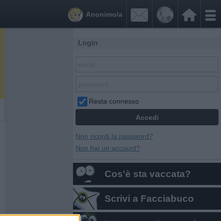


Anonimo/a
Login
Resta connesso
Non ricordi la password?
Non hai un account?
Cos'è sta vaccata?
Scrivi a Facciabuco