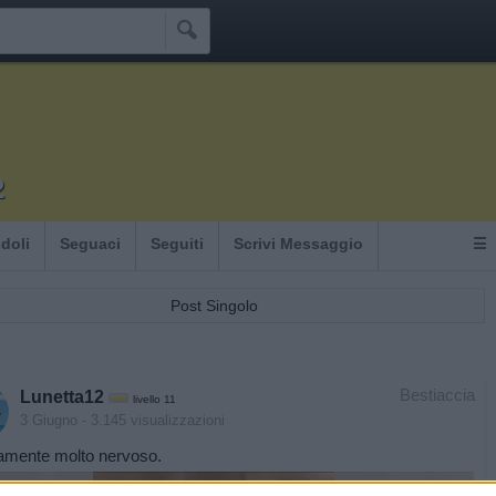

2
Idoli
Seguaci
Seguiti
Scrivi Messaggio
☰
Post Singolo
Bestiaccia
Lunetta12
livello 11
3 Giugno
- 3.145 visualizzazioni
amente molto nervoso.