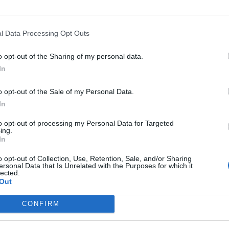
l Data Processing Opt Outs
o opt-out of the Sharing of my personal data.
In
o opt-out of the Sale of my Personal Data.
In
to opt-out of processing my Personal Data for Targeted
ing.
In
o opt-out of Collection, Use, Retention, Sale, and/or Sharing
ersonal Data that Is Unrelated with the Purposes for which it
lected.
Out
Stime: 2
Commenti: 1

CONFIRM


Ti stimo fratella
Link
Salva