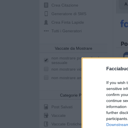
Crea Citazione
Generatore di SMS
Crea Finta Lapide
Tutti i Generatori
Vaccate da Mostrare
non mostrare post a sfondo
sessuale
Facciabu
non mostrare video youtube
non mostrare animazioni
If you wish 
sensitive in
confirm you
Categorie Post
continue se
information 
Post Salvati
further disc
Vaccate
participants
Vaccate Erotiche
Downstream 