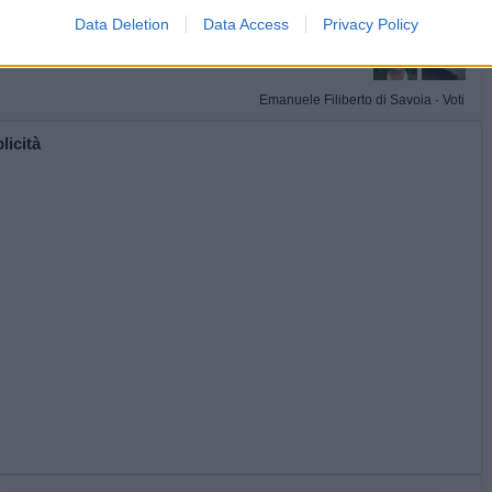
Data Deletion
Data Access
Privacy Policy
Emanuele Filiberto di Savoia
·
Voti
licità