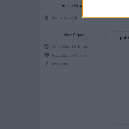
Idoli e Gruppi
Idoli e Schifidi
Altre Figate
pubb
Macchina del Tempo
Facciabuco Mitic
0%
Interviste