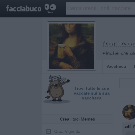
Monikao
Finché c'è al
Vaccheca
Trovi tutte le sue
vaccate sulla sua
vaccheca
Crea i tuoi Memes
Crea Vignetta