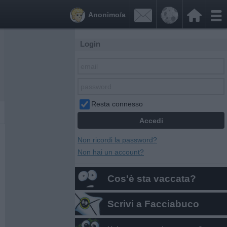


Anonimo/a
Login
Resta connesso
Non ricordi la password?
Non hai un account?
Cos'è sta vaccata?
Scrivi a Facciabuco