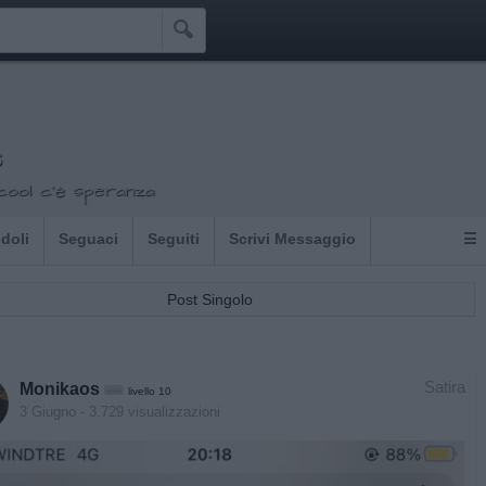

s
cool c'è speranza
Idoli
Seguaci
Seguiti
Scrivi Messaggio
☰
Post Singolo
Satira
Monikaos
livello 10
3 Giugno
- 3.729 visualizzazioni