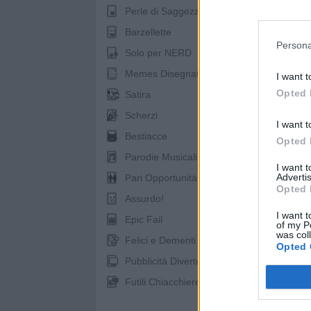
Perle di Saggezza
Barzellette
Persona
Solo per NERD
Memes Disegnati
I want t
Opted 
Satira
Scherzi
I want t
Bestiacce
Opted 
Parodie Musicali
I want 
Advertis
Pari Opportunità
Opted 
Assurdo!
I want t
Epic Fail
of my P
was col
Felici e Dementi
Opted 
Pubblicità Divertenti
Futili Chiacchiere