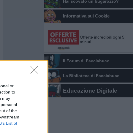
Hai scovato un bugarozzo?
Informativa sui Cookie
Offerte incredibili ogni 5
minuti
Il Forum di Facciabuco
La Biblioteca di Facciabuco
sonal or
Educazione Digitale
ection to
ou may
 personal
out of the
 downstream
B’s List of