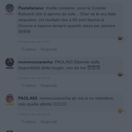
Pastafariano
:
Inutile resistere, sono le Costole
fluttuanti che si aprono da sole... Cher se le era fatte
amputare, col risultato che a 60 anni faceva la
Gnocca e sapeva sempre quando stava per piovere
🤣🤣🤣
1
3 Giugno alle ore 17:41
·
Ti stimo
·
Rispondi
nonnocucaracha
:
PAOLA63 Dipende dalla
disponibilità della moglie, non da me 😇😇😇
1
3 Giugno alle ore 18:18
·
Ti stimo
·
Rispondi
PAOLA63
:
nonnocucaracha ah ma io nn intendevo
solo quella attività 🤦🏻‍♀️🤦🏻‍♀️
1
3 Giugno alle ore 18:23
·
Ti stimo
·
Rispondi