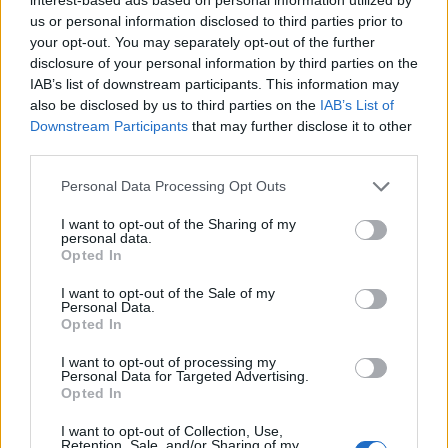
us or personal information disclosed to third parties prior to
your opt-out. You may separately opt-out of the further
Nonsochisono
:
Tutti a correre 🚶🏻‍♀️‍➡️🚶🏻‍♀️‍➡️🚶🏻‍♀️‍➡️
disclosure of your personal information by third parties on the
1
IAB’s list of downstream participants. This information may
3 Giugno alle ore 16:45
also be disclosed by us to third parties on the
IAB’s List of
·
Ti stimo
·
Rispondi
Downstream Participants
that may further disclose it to other
third parties.
jurassico50
:
ciao buon fine pomeriggio, finchè
lavoravo ero magro
Personal Data Processing Opt Outs
poco alla volta aumenta la pancia
I want to opt-out of the Sharing of my
1
personal data.
3 Giugno alle ore 16:48
Opted In
·
Ti stimo
·
Rispondi
I want to opt-out of the Sale of my
Personal Data.
EbbeneSi
:
Eh si😰😅😅
Opted In
1
I want to opt-out of processing my
Personal Data for Targeted Advertising.
Opted In
I want to opt-out of Collection, Use,
Retention, Sale, and/or Sharing of my