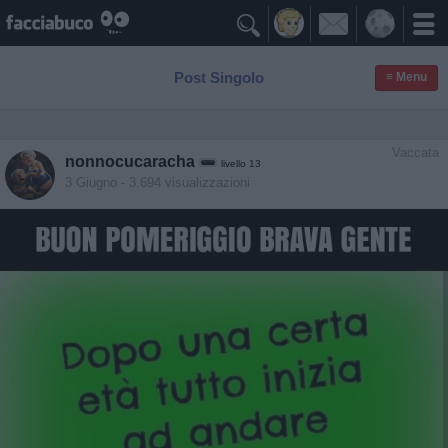

Post Singolo
≡ Menu
Vaccata
nonnocucaracha
livello 13
3 Giugno
- 3.694 visualizzazioni