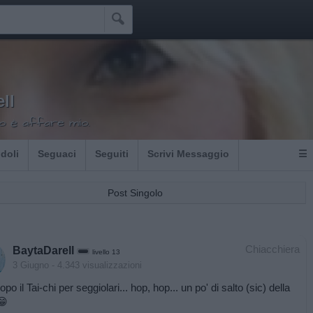

ll
o è affare mio.
Idoli
Seguaci
Seguiti
Scrivi Messaggio
☰
Post Singolo
Chiacchiera
BaytaDarell
livello 13
3 Giugno
- 4.343 visualizzazioni
po il Tai-chi per seggiolari... hop, hop... un po' di salto (sic) della
😁