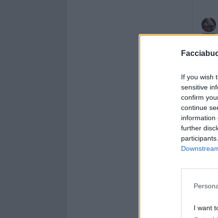
Facciabu
If you wish 
sensitive in
confirm you
continue se
information 
further disc
participants
Downstream 
Persona
I want t