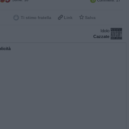
Commenti: 27



Ti stimo fratella
Link
Salva
Idolo
Cazzate
licità