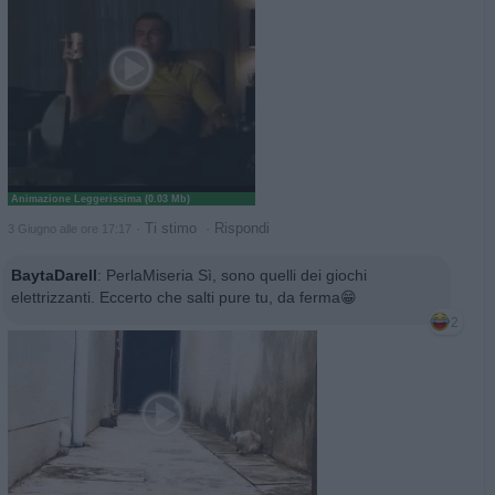
Animazione Leggerissima (0.03 Mb)
·
Ti stimo
·
Rispondi
3 Giugno alle ore 17:17
BaytaDarell
:
PerlaMiseria Sì, sono quelli dei giochi
elettrizzanti. Eccerto che salti pure tu, da ferma😁
2