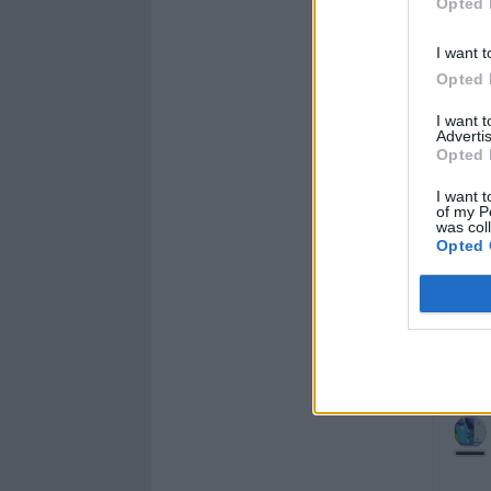
Opted 
I want t
Opted 
I want 
Advertis
Opted 
I want t
of my P
was col
Opted 