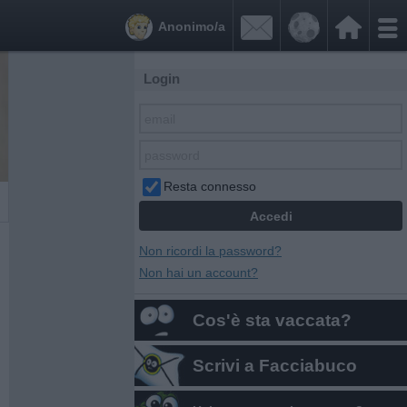


Anonimo/a
Login
Resta connesso
Non ricordi la password?
Non hai un account?
Cos'è sta vaccata?
Scrivi a Facciabuco