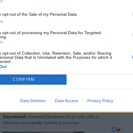
In
gioca con loro, sono socievoli e sprizzano elettricità da tutti i
porri😅😅
o opt-out of the Sale of my Personal Data.
2
In
to opt-out of processing my Personal Data for Targeted
ing.
In
o opt-out of Collection, Use, Retention, Sale, and/or Sharing
ersonal Data that Is Unrelated with the Purposes for which it
lected.
Out
Animazione Leggerissima (0.01 Mb)
·
Ti stimo
·
Rispondi
3 Giugno alle ore 17:09
CONFIRM
BaytaDarell
:
nonnocucaracha Buon pomeriggio a te,
NonnoC.🤗😊è sempre un piacere vederti🍭🧁
1
Data Deletion
Data Access
Privacy Policy
·
Ti stimo
·
Rispondi
3 Giugno alle ore 17:10
BaytaDarell
:
ColosseoQuadrato Un po' alla volta e
facciamo pure quello. Intanto ci si pensa
2