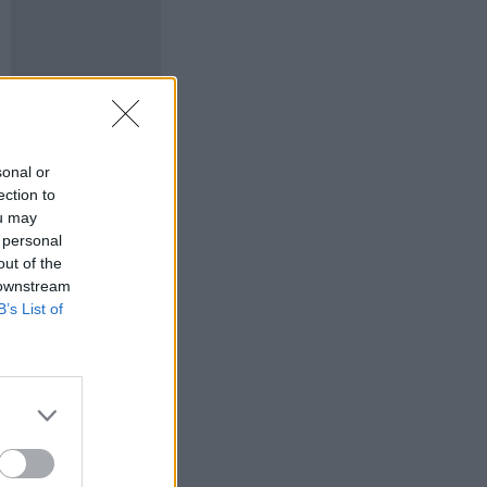
sonal or
ection to
ou may
 personal
out of the
 downstream
B’s List of