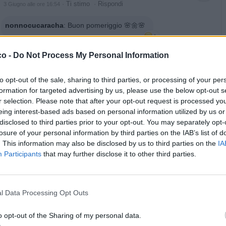
·
Ti stimo
·
Rispondi
3 Giugno alle ore 16:54
nonnocucaracha
:
Buon pomeriggio 🌸🌼🌸
1
co -
Do Not Process My Personal Information
to opt-out of the sale, sharing to third parties, or processing of your per
formation for targeted advertising by us, please use the below opt-out s
r selection. Please note that after your opt-out request is processed y
eing interest-based ads based on personal information utilized by us or
disclosed to third parties prior to your opt-out. You may separately opt-
losure of your personal information by third parties on the IAB’s list of
. This information may also be disclosed by us to third parties on the
IA
·
Ti stimo
·
Rispondi
3 Giugno alle ore 16:54
Participants
that may further disclose it to other third parties.
ColosseoQuadrato
:
E il karate sull'altalena
1
·
Ti stimo
·
Rispondi
3 Giugno alle ore 17:03
l Data Processing Opt Outs
BaytaDarell
:
PerlaMiseria Ne sono certa, ma se è solo per
o opt-out of the Sharing of my personal data.
la corda, chiedi a Mosayco se ti presta la sua😆oppure