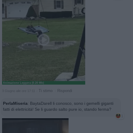
Animazione Leggera (0.20 Mb)
·
Ti stimo
·
Rispondi
3 Giugno alle ore 17:11
PerlaMiseria
:
BaytaDarell li conosco, sono i gemelli giganti
fatti di elettricità! Se li guardo salto pure io, stando ferma?
1