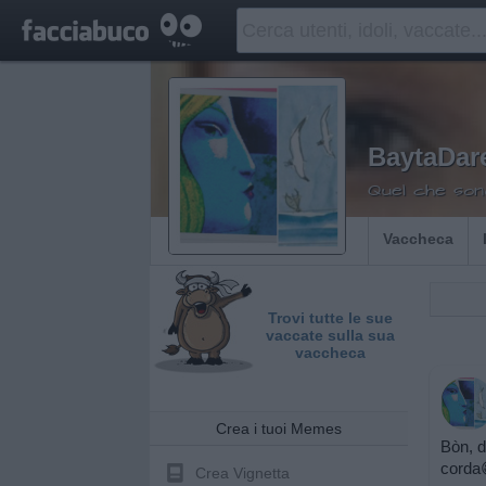
BaytaDare
Quel che son
Vaccheca
Trovi tutte le sue
vaccate sulla sua
vaccheca
Crea i tuoi Memes
Bòn, do
corda
Crea Vignetta