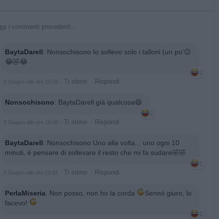
gi i commenti precedenti...
BaytaDarell
:
Nonsochisono Io sollevo solo i talloni (un po'😉
😂🤣😂
2
·
Ti stimo
·
Rispondi
3 Giugno alle ore 15:59
Nonsochisono
:
BaytaDarell già qualcosa😄
2
·
Ti stimo
·
Rispondi
3 Giugno alle ore 16:00
BaytaDarell
:
Nonsochisono Uno alla volta... uno ogni 10
minuti, è pensare di sollevare il resto che mi fa sudare🤣🤣
1
·
Ti stimo
·
Rispondi
3 Giugno alle ore 16:01
PerlaMiseria
:
Non posso, non ho la corda
Sennò giuro, lo
facevo!
2