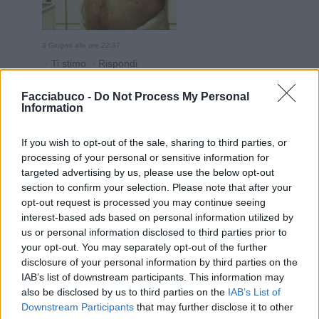
3 Giugno alle ore 22:37
·
Ti stimo
·
Rispondi
GinoPaolini
:
Mi sembra che vada letto thai-chi, sulla
Facciabuco -
Do Not Process My Personal
Information
sedia stampabile, la sedia tramite stampante d.
Avevo letto un post su questo, qualche giorno fa. . 😅
1
If you wish to opt-out of the sale, sharing to third parties, or
4 Giugno alle ore 23:24
processing of your personal or sensitive information for
·
Ti stimo
·
Rispondi
targeted advertising by us, please use the below opt-out
section to confirm your selection. Please note that after your
BaytaDarell
:
Dr00py Colpa della pelliccia, Dr0'🤭🤭😎
opt-out request is processed you may continue seeing
🤣🤣🤣🤣🤣
interest-based ads based on personal information utilized by
1
us or personal information disclosed to third parties prior to
4 Giugno alle ore 23:47
your opt-out. You may separately opt-out of the further
·
Ti stimo
·
Rispondi
disclosure of your personal information by third parties on the
IAB’s list of downstream participants. This information may
BaytaDarell
:
GinoPaolini Stampabile nel senso che
also be disclosed by us to third parties on the
IAB’s List of
se fai un movimento sbagliato ti si stampa la sedia in
Downstream Participants
that may further disclose it to other
faccia🤭🤣🤣