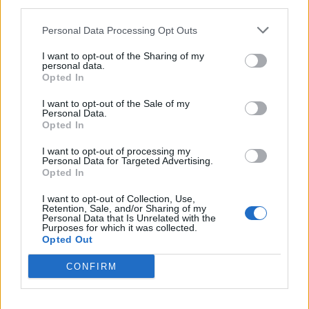
third parties.
1
4 Giugno alle ore 23:48
Personal Data Processing Opt Outs
·
Ti stimo
·
Rispondi
I want to opt-out of the Sharing of my
Dr00py
:
BaytaDarell Bayt Bayt pelliccia? Quale
personal data.
Opted In
pelliccia 🤭😎😂😂😂
1
I want to opt-out of the Sale of my
Personal Data.
Opted In
I want to opt-out of processing my
Personal Data for Targeted Advertising.
Opted In
I want to opt-out of Collection, Use,
Retention, Sale, and/or Sharing of my
Personal Data that Is Unrelated with the
Purposes for which it was collected.
Opted Out
CONFIRM
5 Giugno alle ore 00:55