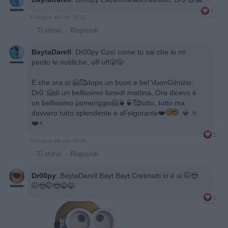
1
8 Giugno alle ore 15:21
·
Ti stimo
·
Rispondi
BaytaDarell
:
Dr00py Così come tu sai che io mi
perdo le notifiche, uff uff😤😤
E che ora sì 🤗🥰dopo un buon e bel VuonGiInizio,
Dr0 '🤗di un bellissimo lunedì mattina, Ora dicevo è
un bellissimo pomeriggio🤗🍵🍵🥰tutto, tutto ma
davvero tutto splendente e sFolgorante❤️
💎 🔆
❤️⚡
1
8 Giugno alle ore 15:26
·
Ti stimo
·
Rispondi
Dr00py
:
BaytaDarell Bayt Bayt Cretinetti io è si 🤭😎
🤭😍🤭😎😂😂
1