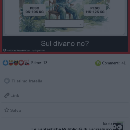
Stime: 13
Commenti: 41

Ti stimo fratella

Link

Salva
Idolo
Le Fantastiche Pubblicità di Facciabuco