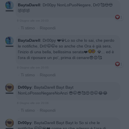
BaytaDarell
:
Dr00py NonLoPuoiNegare, Dr0'🥰😍😎
🤣🤣🤣
1
8 Giugno alle ore 20:03
·
Ti stimo
·
Rispondi
BaytaDarell
:
Dr00py ❤️💎Lo so che lo sai, che perdo
le notifiche, Dr0'🤭🤭e so anche che Ora è già sera,
l'inizio di una bella, bellissima serata❤️
💎... ed è
l'ora di riposare un po', prima di cenare😎😍🥰
1
8 Giugno alle ore 20:05
·
Ti stimo
·
Rispondi
Dr00py
:
BaytaDarell Bayt Bayt
NonLoPossoNegareNoAnzi 😎🤭😎🥰😍😍🤭😂😂
8 Giugno alle ore 20:06
·
Ti stimo
·
Rispondi
Dr00py
:
BaytaDarell Bayt Bayt lo So si che le
notifiche 🤭🤭💎❤️ come so che adesso è l'ora di