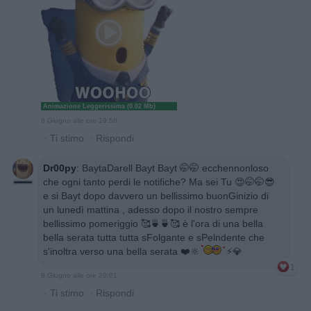
Animazione Leggerissima (0.02 Mb)
8 Giugno alle ore 19:58
·
Ti stimo
·
Rispondi
Dr00py
:
BaytaDarell Bayt Bayt 🤭🤭 ecchennonloso
che ogni tanto perdi le notifiche? Ma sei Tu 😍🤭🤭😎
e si Bayt dopo davvero un bellissimo buonGinizio di
un lunedì mattina , adesso dopo il nostro sempre
bellissimo pomeriggio 🥰🍵🍵🥰 è l'ora di una bella
bella serata tutta tutta sFolgante e sPelndente che
s'inoltra verso una bella serata ❤️🔆
⚡💎
1
8 Giugno alle ore 20:01
·
Ti stimo
·
Rispondi