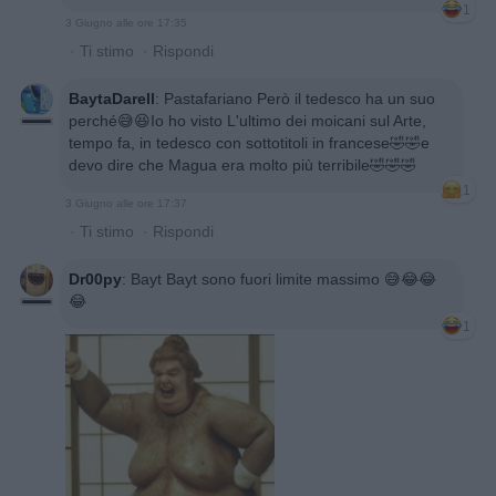
1
3 Giugno alle ore 17:35
·
Ti stimo
·
Rispondi
BaytaDarell
:
Pastafariano Però il tedesco ha un suo
perché😅😆Io ho visto L'ultimo dei moicani sul Arte,
tempo fa, in tedesco con sottotitoli in francese🤣🤣e
devo dire che Magua era molto più terribile🤣🤣🤣
1
3 Giugno alle ore 17:37
·
Ti stimo
·
Rispondi
Dr00py
:
Bayt Bayt sono fuori limite massimo 😅😂😂
😂
1