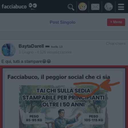

Post Singolo
≡ Menu
Chiacchiera
BaytaDarell
livello 13
3 Giugno
- 4.526 visualizzazioni
E qui, tutti a stampare😁😁