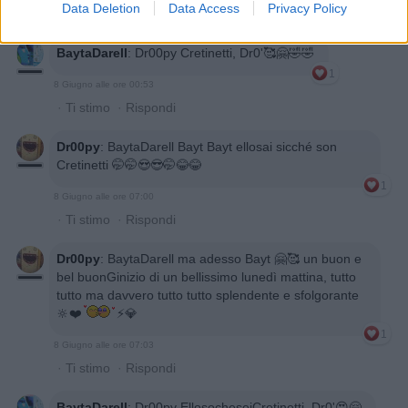
Data Deletion
Data Access
Privacy Policy
·
Ti stimo
·
Rispondi
BaytaDarell
:
Dr00py Cretinetti, Dr0'🥰🤗🤣🤣
1
8 Giugno alle ore 00:53
·
Ti stimo
·
Rispondi
Dr00py
:
BaytaDarell Bayt Bayt ellosai sicché son
Cretinetti 🤭🤭😍😎🤭😂😂
1
8 Giugno alle ore 07:00
·
Ti stimo
·
Rispondi
Dr00py
:
BaytaDarell ma adesso Bayt 🤗🥰 un buon e
bel buonGinizio di un bellissimo lunedì mattina, tutto
tutto ma davvero tutto tutto splendente e sfolgorante
🔆❤️
⚡💎
1
8 Giugno alle ore 07:03
·
Ti stimo
·
Rispondi
BaytaDarell
:
Dr00py EllosocheseiCretinetti, Dr0'😍🤗