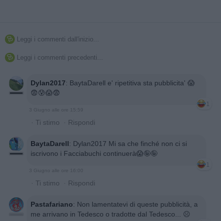
Leggi i commenti dall'inizio...

Leggi i commenti precedenti...

Dylan2017
:
BaytaDarell e' ripetitiva sta pubblicita' 😱
😨😰😱😨
1
3 Giugno alle ore 15:59
·
Ti stimo
·
Rispondi
BaytaDarell
:
Dylan2017 Mi sa che finché non ci si
iscrivono i Facciabuchi continuerà😱🤪🤪
1
3 Giugno alle ore 16:00
·
Ti stimo
·
Rispondi
Pastafariano
:
Non lamentatevi di queste pubblicità, a
me arrivano in Tedesco o tradotte dal Tedesco... ☹️