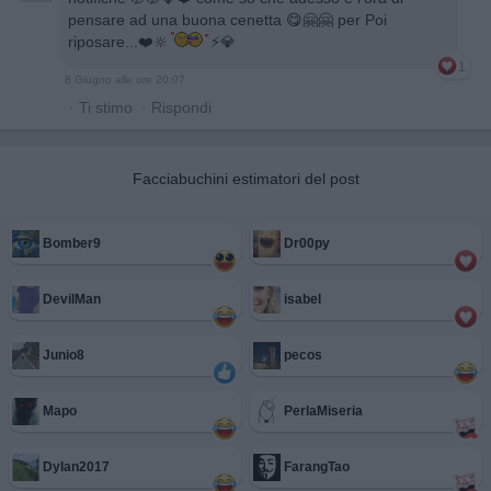
pensare ad una buona cenetta 😋🤗🤗 per Poi
riposare...❤️🔆
⚡💎
1
8 Giugno alle ore 20:07
·
Ti stimo
·
Rispondi
Facciabuchini estimatori del post
Bomber9
Dr00py
DevilMan
isabel
Junio8
pecos
Mapo
PerlaMiseria
Dylan2017
FarangTao