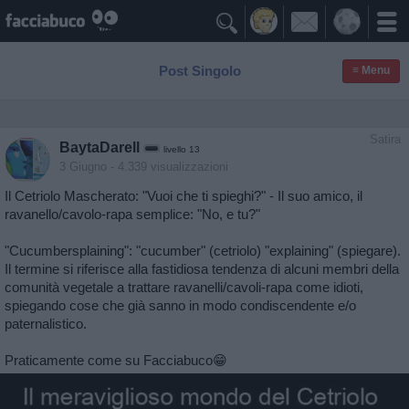

Post Singolo
≡ Menu
Satira
BaytaDarell
livello 13
3 Giugno
- 4.339 visualizzazioni
Il Cetriolo Mascherato: "Vuoi che ti spieghi?" - Il suo amico, il
ravanello/cavolo-rapa semplice: "No, e tu?"
"Cucumbersplaining": "cucumber" (cetriolo) "explaining" (spiegare).
Il termine si riferisce alla fastidiosa tendenza di alcuni membri della
comunità vegetale a trattare ravanelli/cavoli-rapa come idioti,
spiegando cose che già sanno in modo condiscendente e/o
paternalistico.
Praticamente come su Facciabuco😁