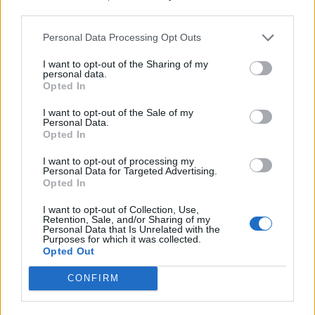
3
third parties.
Personal Data Processing Opt Outs
I want to opt-out of the Sharing of my
personal data.
Opted In
I want to opt-out of the Sale of my
Personal Data.
Opted In
Animazione Leggera (0.30 Mb)
I want to opt-out of processing my
3 Giugno alle ore 11:59
Personal Data for Targeted Advertising.
·
Ti stimo
·
Rispondi
Opted In
Blek
:
A parte l'ortaggio che una signora come te,
I want to opt-out of Collection, Use,
Retention, Sale, and/or Sharing of my
poteva evitare di nominare,onde evitare battute,per il
Personal Data that Is Unrelated with the
resto è verovero👏👏
Purposes for which it was collected.
Opted Out
1
3 Giugno alle ore 13:17
CONFIRM
·
Ti stimo
·
Rispondi
BaytaDarell
:
Blek Oh, s'as ciama acsé!!!🤣🤣😅😂😅