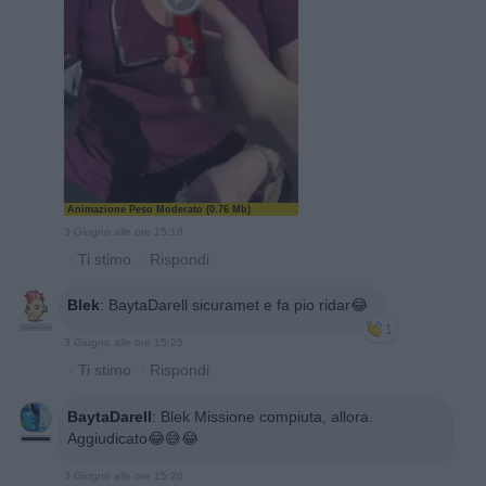
Animazione Peso Moderato (0.76 Mb)
3 Giugno alle ore 15:18
·
Ti stimo
·
Rispondi
Blek
:
BaytaDarell sicuramet e fa pio ridar😂
1
3 Giugno alle ore 15:25
·
Ti stimo
·
Rispondi
BaytaDarell
:
Blek Missione compiuta, allora.
Aggiudicato😂😅😂
3 Giugno alle ore 15:26