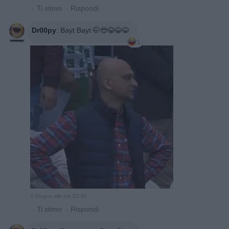
·
Ti stimo
·
Rispondi
Dr00py
:
Bayt Bayt 🤭😎😂😂😂
1
3 Giugno alle ore 22:40
·
Ti stimo
·
Rispondi