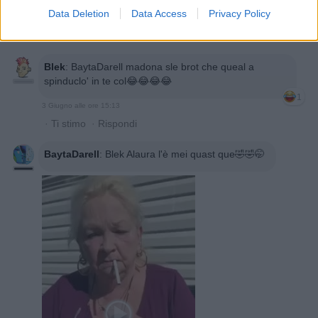
Data Deletion
Data Access
Privacy Policy
3 Giugno alle ore 15:08
·
Ti stimo
·
Rispondi
Blek
:
BaytaDarell madona sle brot che queal a
spinduclo' in te col😂😂😂😂
1
3 Giugno alle ore 15:13
·
Ti stimo
·
Rispondi
BaytaDarell
:
Blek Alaura l'è mei quast que🤣🤣🤭