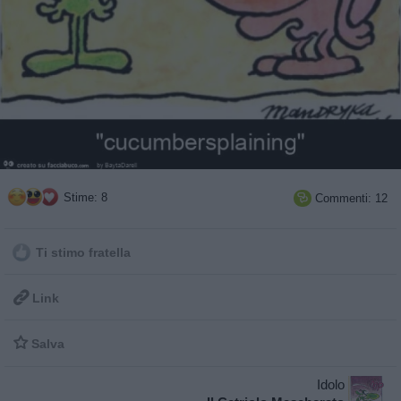
Stime: 8
Commenti: 12

Ti stimo fratella

Link

Salva
Idolo