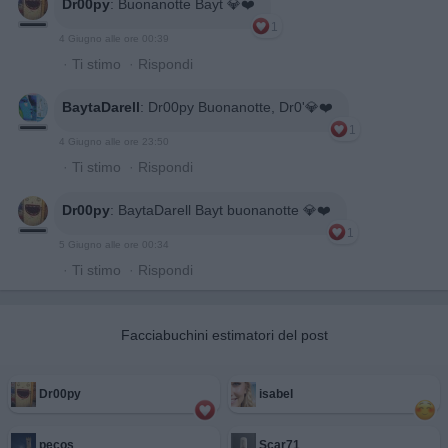
Dr00py
:
Buonanotte Bayt 💎❤️
1
4 Giugno alle ore 00:39
·
Ti stimo
·
Rispondi
BaytaDarell
:
Dr00py Buonanotte, Dr0'💎❤️
1
4 Giugno alle ore 23:50
·
Ti stimo
·
Rispondi
Dr00py
:
BaytaDarell Bayt buonanotte 💎❤️
1
5 Giugno alle ore 00:34
·
Ti stimo
·
Rispondi
Facciabuchini estimatori del post
Dr00py
isabel
pecos
Scar71