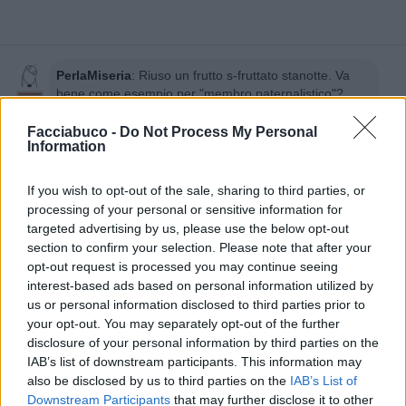
PerlaMiseria
:
Riuso un frutto s-fruttato stanotte. Va
bene come esempio per "membro paternalistico"?
2
Facciabuco -
Do Not Process My Personal
Information
If you wish to opt-out of the sale, sharing to third parties, or
processing of your personal or sensitive information for
targeted advertising by us, please use the below opt-out
section to confirm your selection. Please note that after your
opt-out request is processed you may continue seeing
interest-based ads based on personal information utilized by
us or personal information disclosed to third parties prior to
3 Giugno alle ore 11:49
your opt-out. You may separately opt-out of the further
·
Ti stimo
·
Rispondi
disclosure of your personal information by third parties on the
IAB’s list of downstream participants. This information may
BaytaDarell
:
PerlaMiseria Sì, lo indicizzo come hai
also be disclosed by us to third parties on the
IAB’s List of
scritto. Intanto cerco per il condiscendente🤣😅
Downstream Participants
that may further disclose it to other