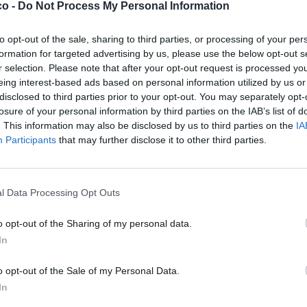
co -
Do Not Process My Personal Information
to opt-out of the sale, sharing to third parties, or processing of your per
formation for targeted advertising by us, please use the below opt-out s
Stime: 9
Commenti: 7

r selection. Please note that after your opt-out request is processed y
eing interest-based ads based on personal information utilized by us or
disclosed to third parties prior to your opt-out. You may separately opt-


Ti stimo fratello
Link
Salva
losure of your personal information by third parties on the IAB’s list of
. This information may also be disclosed by us to third parties on the
IA
licità
Participants
that may further disclose it to other third parties.
l Data Processing Opt Outs
o opt-out of the Sharing of my personal data.
In
o opt-out of the Sale of my Personal Data.
In