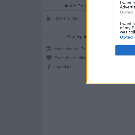
I want 
Idoli e Gruppi
Advertis
Opted 
Idoli e Schifidi
I want t
of my P
was col
Altre Figate
Opted 
Macchina del Tempo
Facciabuco Mitic
0%
Interviste