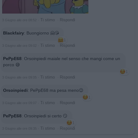
·
Ti stimo
·
Rispondi
3 Giugno alle ore 08:52
Blackfairy
:
Buongiorno 🤗😘
1
·
Ti stimo
·
Rispondi
3 Giugno alle ore 09:02
PePpE68
:
Orsoinpiedi maiale nel senso che mangi come un
porco 😅
1
·
Ti stimo
·
Rispondi
3 Giugno alle ore 09:05
Orsoinpiedi
:
PePpE68 ma pesa meno😉
1
·
Ti stimo
·
Rispondi
3 Giugno alle ore 09:07
PePpE68
:
Orsoinpiedi si certo 😏
1
·
Ti stimo
·
Rispondi
3 Giugno alle ore 09:35