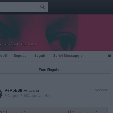

tiri e fusti futtutu
Idoli
Seguaci
Seguiti
Scrivi Messaggio
☰
Post Singolo
Vaccata
PePpE68
livello 13
3 Giugno
- 3.163 visualizzazioni