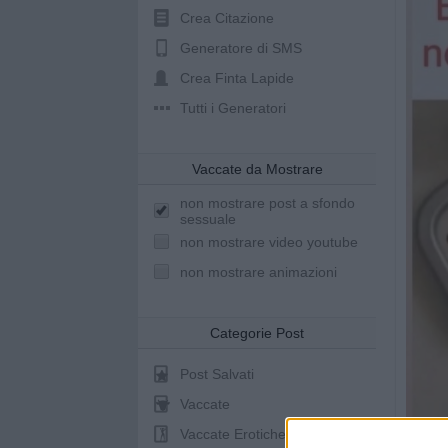
Crea Citazione
Generatore di SMS
Crea Finta Lapide
Tutti i Generatori
Vaccate da Mostrare
non mostrare post a sfondo
sessuale
non mostrare video youtube
non mostrare animazioni
Categorie Post
Post Salvati
Vaccate
Vaccate Erotiche