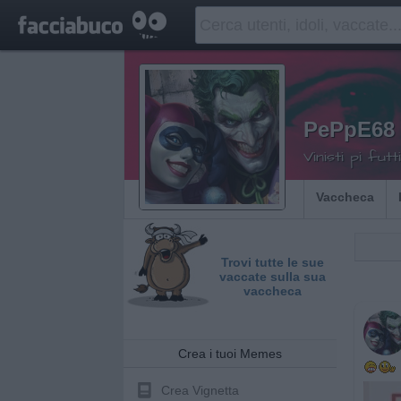
PePpE68
Vinisti pi fut
Vaccheca
Trovi tutte le sue
vaccate sulla sua
vaccheca
Crea i tuoi Memes
Crea Vignetta