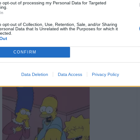
to opt-out of processing my Personal Data for Targeted
ing.
In
o opt-out of Collection, Use, Retention, Sale, and/or Sharing
Orsoinpiedi
:
Però una vacca pesa di più di un maiale😂
ersonal Data that Is Unrelated with the Purposes for which it
1
lected.
·
Ti stimo
·
Rispondi
3 Giugno alle ore 08:48
Out
Latino
:
Buongiorno ☕️
CONFIRM
1
·
Ti stimo
·
Rispondi
3 Giugno alle ore 08:49
Data Deletion
Data Access
Privacy Policy
isabel
:
1