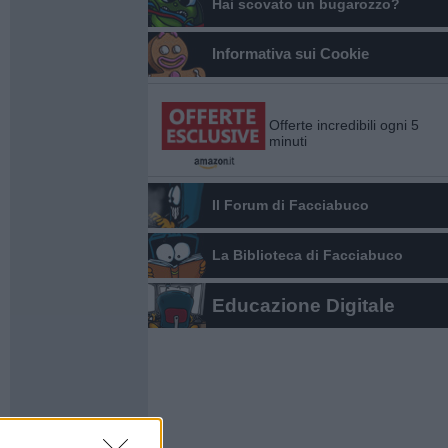
Hai scovato un bugarozzo?
Informativa sui Cookie
Offerte incredibili ogni 5
minuti
Il Forum di Facciabuco
La Biblioteca di Facciabuco
Educazione Digitale