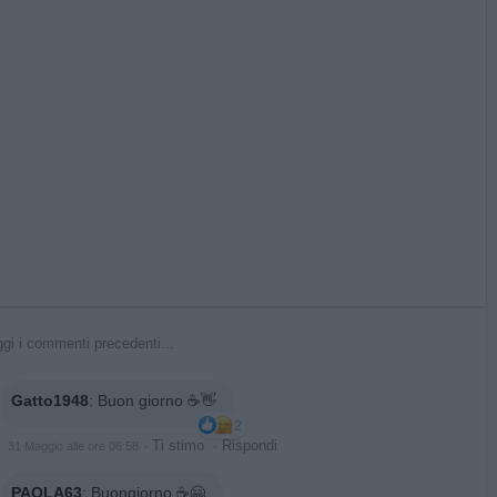
gi i commenti precedenti...
Gatto1948
:
Buon giorno ☕👋
2
·
Ti stimo
·
Rispondi
31 Maggio alle ore 06:58
PAOLA63
:
Buongiorno ☕🤗