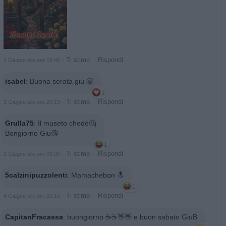
·
Ti stimo
·
Rispondi
1 Giugno alle ore 19:45
isabel
:
Buona serata giu 🤗
1
·
Ti stimo
·
Rispondi
1 Giugno alle ore 20:13
Grulla75
:
Il museto chedè🤔
Bongiorno Giu😘
1
·
Ti stimo
·
Rispondi
2 Giugno alle ore 09:00
5calzinipuzzolenti
:
Mamachebon 🔝
1
·
Ti stimo
·
Rispondi
4 Giugno alle ore 09:10
CapitanFracassa
:
buongiorno ☕️☕️👋👋 e buon sabato GiuB