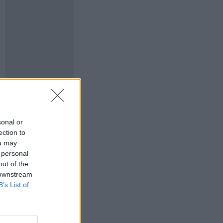
sonal or
ection to
ou may
 personal
out of the
 downstream
B’s List of