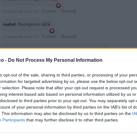
1
·
Ti stimo
·
Rispondi
31 Maggio alle ore 07:04
isabel
:
Buongiorno 🤗😘
1
·
Ti stimo
·
Rispondi
31 Maggio alle ore 07:07
Patella
:
A colazione?? Ci vuole uno stomaco di ferro!
1
co -
Do Not Process My Personal Information
·
Ti stimo
·
Rispondi
31 Maggio alle ore 07:44
to opt-out of the sale, sharing to third parties, or processing of your per
Epaminonda
:
Marò 🙈 con sto caldo gna' fo' 🥴
formation for targeted advertising by us, please use the below opt-out s
2
r selection. Please note that after your opt-out request is processed y
·
Ti stimo
·
Rispondi
31 Maggio alle ore 07:55
eing interest-based ads based on personal information utilized by us or
TrafficantiDiIronia
:
Fra un per de ore😜Buongiorno 🌍☀️
disclosed to third parties prior to your opt-out. You may separately opt-
losure of your personal information by third parties on the IAB’s list of
4
·
Ti stimo
·
Rispondi
. This information may also be disclosed by us to third parties on the
IA
31 Maggio alle ore 08:16
Participants
that may further disclose it to other third parties.
Aragorn
:
Buongiorno ☕️☕️
1