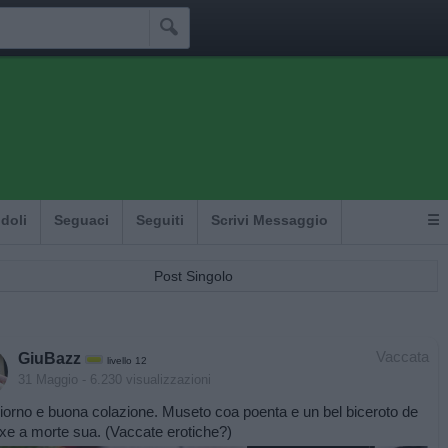

Idoli
Seguaci
Seguiti
Scrivi Messaggio
☰
Post Singolo
Vaccata
GiuBazz
livello 12
31 Maggio
- 6.230 visualizzazioni
orno e buona colazione. Museto coa poenta e un bel biceroto de
xe a morte sua. (Vaccate erotiche?)