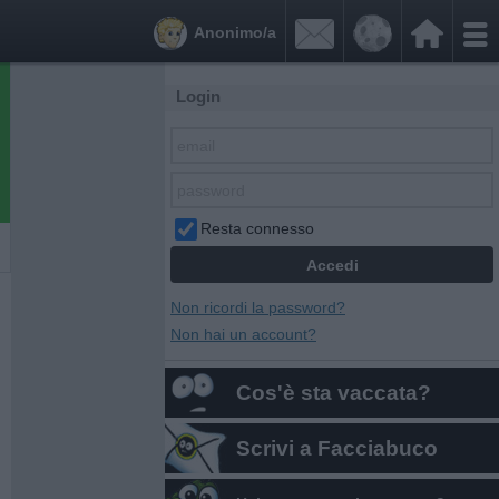


Anonimo/a
Login
Resta connesso
Non ricordi la password?
Non hai un account?
Cos'è sta vaccata?
Scrivi a Facciabuco