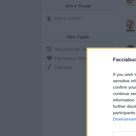
Idoli e Gruppi
Idoli e Schifidi
Altre Figate
Macchina del Tempo
Facciabuco Mitic
0%
Facciabu
Interviste
If you wish 
sensitive in
confirm you
continue se
information 
further disc
participants
Downstream 