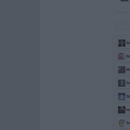
St
fi
M
S
Sp
n
So