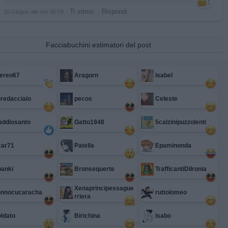
1
·
Ti stimo
·
Rispondi
20 Giugno alle ore 05:59
Facciabuchini estimatori del post
ereo67
Aragorn
isabel
oredacciaio
pecos
Celeste
addiosanto
Gatto1948
5calzinipuzzolenti
car71
Patella
Epaminonda
anki
Bronsequerte
TrafficantiDiIronia
Xenaprincipessague
onnocucaracha
ruttolomeo
rriera
ldato
Birichina
Isabo