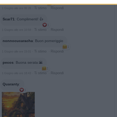
1
·
Ti stimo
·
Rispondi
1 Giugno alle ore 06:26
Scar71
:
Complimenti! 👍
1
·
Ti stimo
·
Rispondi
1 Giugno alle ore 10:59
nonnocucaracha
:
Buon pomeriggio
1
·
Ti stimo
·
Rispondi
1 Giugno alle ore 15:01
pecos
:
Buona serata 🌇
1
·
Ti stimo
·
Rispondi
1 Giugno alle ore 18:43
Quaranty
:
1