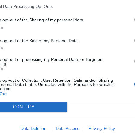
·
Ti stimo
·
Rispondi
31 Maggio alle ore 09:14
l Data Processing Opt Outs
GiuBazz
:
Sì Patella ed Epaminonda, mi piacciono le
o opt-out of the Sharing of my personal data.
colazioni robuste 🧀🍗🍔🍟
In
3
·
Ti stimo
·
Rispondi
31 Maggio alle ore 09:59
o opt-out of the Sale of my Personal Data.
Benemerita59
:
Azz...de prima mattina 🤭
In
1
·
Ti stimo
·
Rispondi
31 Maggio alle ore 10:18
to opt-out of processing my Personal Data for Targeted
ing.
In
Spanki
:
Apperò 😂 e io che non riesco a mandar giù niente
più del caffè fino alle 11 🤦
o opt-out of Collection, Use, Retention, Sale, and/or Sharing
🌈☕🤗☺️
ersonal Data that Is Unrelated with the Purposes for which it
lected.
1
Out
·
Ti stimo
·
Rispondi
31 Maggio alle ore 10:41
CONFIRM
ruttolomeo
:
buona domenica
2
·
Ti stimo
·
Rispondi
31 Maggio alle ore 12:56
Data Deletion
Data Access
Privacy Policy
MELIDOM
:
Buongiorno