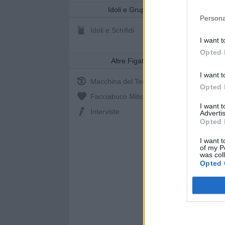
Idoli e Gruppi
Persona
Idoli e Schifidi
I want t
Opted 
Altre Figate
I want t
Macchina del Tempo
Opted 
Facciabuco Mitic
0%
I want 
Interviste
Advertis
Opted 
I want t
of my P
was col
Opted 