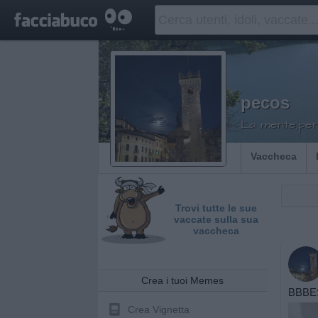
pecos
La mente,per 
Vaccheca
Trovi tutte le sue
vaccate sulla sua
vaccheca
Crea i tuoi Memes
BBBES
Crea Vignetta