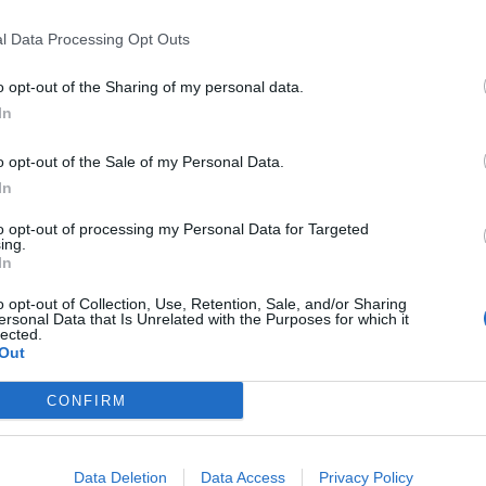
Latino
:
Azz....un mese che aspettava....🤣🤣 x farla...🤣🤣
l Data Processing Opt Outs
1
·
Ti stimo
·
Rispondi
29 Maggio alle ore 14:36
o opt-out of the Sharing of my personal data.
In
pecos
:
Latino secondo me gli ha portato materiale nelle
mutande 🤣🤣🤣
1
o opt-out of the Sale of my Personal Data.
·
Ti stimo
·
Rispondi
29 Maggio alle ore 14:37
In
Scar71
:
Ma come? C'è anche un bimbo bella stanza, ora lo
to opt-out of processing my Personal Data for Targeted
ing.
fa volare via...🤣
In
1
·
Ti stimo
·
Rispondi
29 Maggio alle ore 14:40
o opt-out of Collection, Use, Retention, Sale, and/or Sharing
ersonal Data that Is Unrelated with the Purposes for which it
lected.
Plat64
:
Visto che la signora ha aperto la bocca Senza fare
Out
un fiato... credo sia stata l'ora dell'aerosol🤪🧐🤨
2
CONFIRM
·
Ti stimo
·
Rispondi
29 Maggio alle ore 14:42
KalimerA
:
Azz ... ecco xk ogni tanto arrivano delle trombe
d'aria improvvise con tuoni in lontananza 😜😞
Data Deletion
Data Access
Privacy Policy