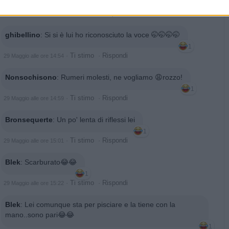
2
·
Ti stimo
·
Rispondi
29 Maggio alle ore 14:48
ghibellino
:
Si si è lui ho riconosciuto la voce 🤭🤭🤭🤭
1
·
Ti stimo
·
Rispondi
29 Maggio alle ore 14:54
Nonsochisono
:
Rumeri molesti, ne vogliamo 😩rozzo!
1
·
Ti stimo
·
Rispondi
29 Maggio alle ore 14:59
Bronsequerte
:
Un po' lenta di riflessi lei
1
·
Ti stimo
·
Rispondi
29 Maggio alle ore 15:01
Blek
:
Scarburato😂😂
1
·
Ti stimo
·
Rispondi
29 Maggio alle ore 15:22
Blek
:
Lei comunque sta per pisciare e la tiene con la
mano..sono pari😂😂
1