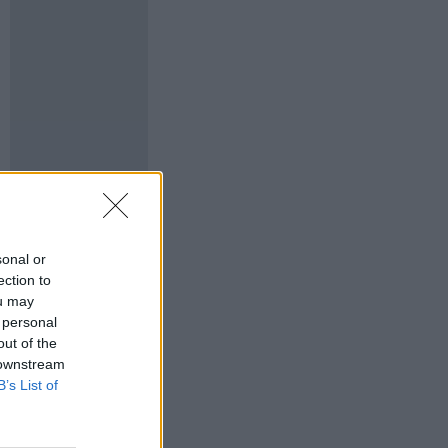
sonal or
ection to
ou may
 personal
out of the
 downstream
B’s List of