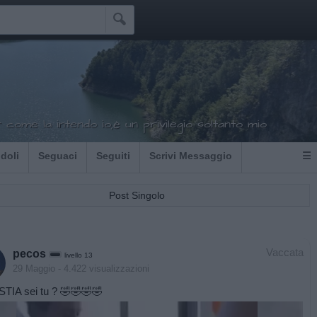

come la intendo io,è un privilegio soltanto mio
Idoli
Seguaci
Seguiti
Scrivi Messaggio
☰
Post Singolo
Vaccata
pecos
livello 13
29 Maggio
- 4.422 visualizzazioni
TIA sei tu ? 🤣🤣🤣🤣