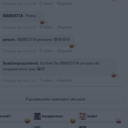
·
Ti stimo
·
Rispondi
29 Maggio alle ore 15:38
BBBESTIA
:
Potrei ...
1
·
Ti stimo
·
Rispondi
29 Maggio alle ore 17:35
pecos
:
BBBESTIA possano 😎🤣🤣🤣
1
·
Ti stimo
·
Rispondi
29 Maggio alle ore 18:40
5calzinipuzzolenti
:
Ecchèc'ha BBBESTIA un tubo de
scappamento qua 😂🤣
2
·
Ti stimo
·
Rispondi
29 Maggio alle ore 21:14
Facciabuchini estimatori del post
ereo67
Inzupperman
isabel