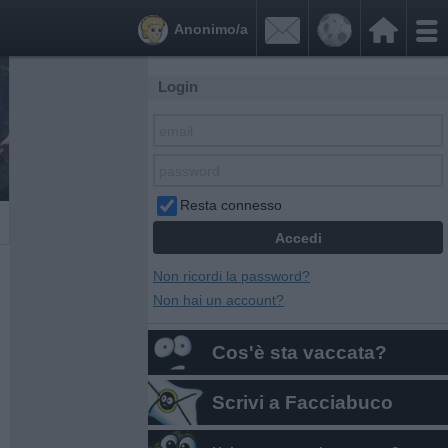


Anonimo/a
Login
Resta connesso
Non ricordi la password?
Non hai un account?
Cos'è sta vaccata?
Scrivi a Facciabuco