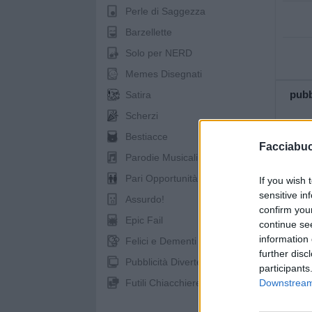
Perle di Saggezza
Barzellette
Solo per NERD
Memes Disegnati
pubb
Satira
Scherzi
Bestiacce
Facciabu
Parodie Musicali
Pari Opportunità
If you wish 
sensitive in
Assurdo!
confirm you
Epic Fail
continue se
information 
Felici e Dementi
further disc
Pubblicità Divertenti
participants
Futili Chiacchiere
Downstream 