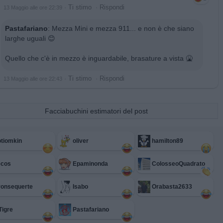
·
Ti stimo
·
Rispondi
13 Maggio alle ore 22:39
Pastafariano
:
Mezza Mini e mezza 911... e non è che siano
larghe uguali 😊
Quello che c'è in mezzo è inguardabile, brasature a vista 🤮
·
Ti stimo
·
Rispondi
13 Maggio alle ore 22:43
Facciabuchini estimatori del post
tiomkin
oliver
hamilton89
ecos
Epaminonda
ColosseoQuadrato
ronsequerte
Isabo
Orabasta2633
Tigre
Pastafariano