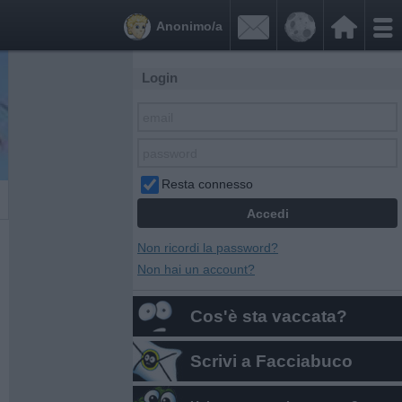


Anonimo/a
Login
Resta connesso
Non ricordi la password?
Non hai un account?
Cos'è sta vaccata?
Scrivi a Facciabuco