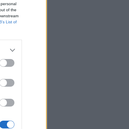
 personal
out of the
 downstream
B’s List of