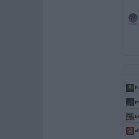
Po
p
B
el