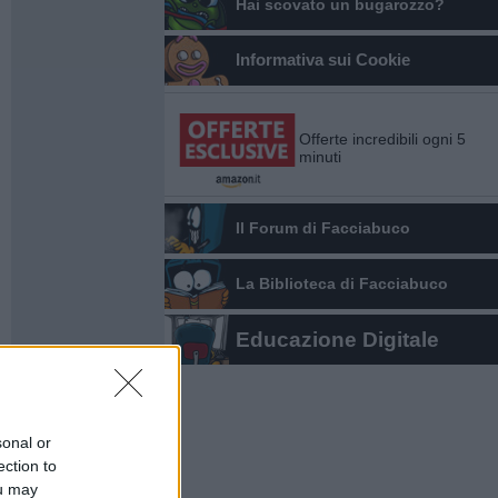
Hai scovato un bugarozzo?
Informativa sui Cookie
Offerte incredibili ogni 5
minuti
Il Forum di Facciabuco
La Biblioteca di Facciabuco
Educazione Digitale
sonal or
ection to
ou may