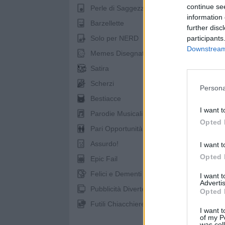
continue se
Perle di Saggezza
information 
Barzellette
further disc
Solo per NERD
participants
Downstream 
Memes Disegnati
Satira
Scherzi
Persona
Bestiacce
I want t
Parodie Musicali
Opted 
pubb
Pari Opportunità
Assurdo!
I want t
Opted 
Epic Fail
Felici e Dementi
I want 
Advertis
Pubblicità Divertenti
Opted 
Futili Chiacchiere
I want t
of my P
was col