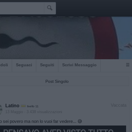

Idoli
Seguaci
Seguiti
Scrivi Messaggio
☰
Post Singolo
Vaccata
Latino
livello 11
13 Maggio
- 3.438 visualizzazioni
 sei povero ma non lo vuoi far vedere... 😅