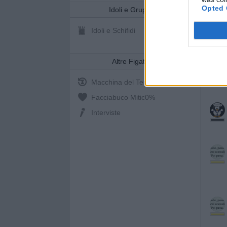
Opted 
Idoli e Gruppi
Idoli e Schifidi
Altre Figate
Macchina del Tempo
Facciabuco Mitic
0%
Interviste