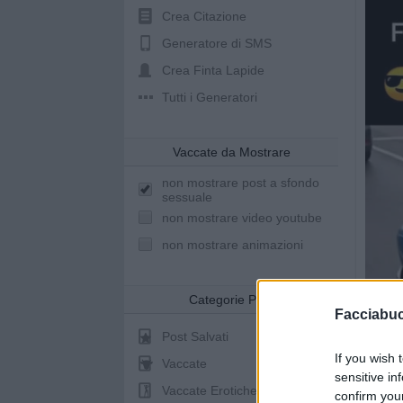
Crea Citazione
Generatore di SMS
Crea Finta Lapide
Tutti i Generatori
Vaccate da Mostrare
non mostrare post a sfondo
sessuale
non mostrare video youtube
non mostrare animazioni
Categorie Post
Facciabu
Post Salvati
If you wish 
Vaccate
sensitive in
Vaccate Erotiche
confirm you