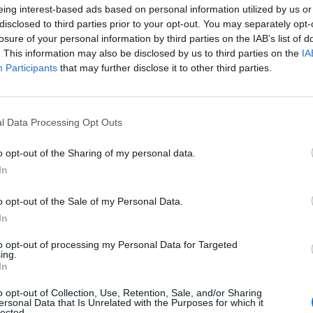
eing interest-based ads based on personal information utilized by us or
disclosed to third parties prior to your opt-out. You may separately opt-
losure of your personal information by third parties on the IAB’s list of
. This information may also be disclosed by us to third parties on the
IA
Participants
that may further disclose it to other third parties.
Stime: 11
Commenti: 5

l Data Processing Opt Outs


Ti stimo fratello
Link
Salva
o opt-out of the Sharing of my personal data.
In
licità
o opt-out of the Sale of my Personal Data.
In
to opt-out of processing my Personal Data for Targeted
ing.
In
o opt-out of Collection, Use, Retention, Sale, and/or Sharing
ersonal Data that Is Unrelated with the Purposes for which it
lected.