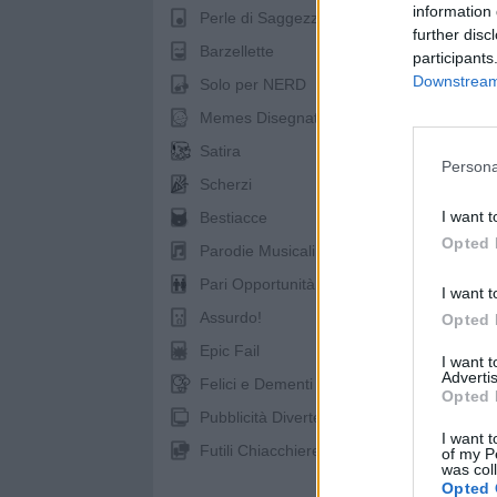
information 
Perle di Saggezza
further disc
Barzellette
participants
Downstream 
Solo per NERD
Memes Disegnati
Satira
Persona
pubb
Scherzi
I want t
Bestiacce
Opted 
Parodie Musicali
Pari Opportunità
I want t
Assurdo!
Opted 
Epic Fail
I want 
Advertis
Felici e Dementi
Opted 
Pubblicità Divertenti
I want t
Futili Chiacchiere
of my P
was col
Opted 