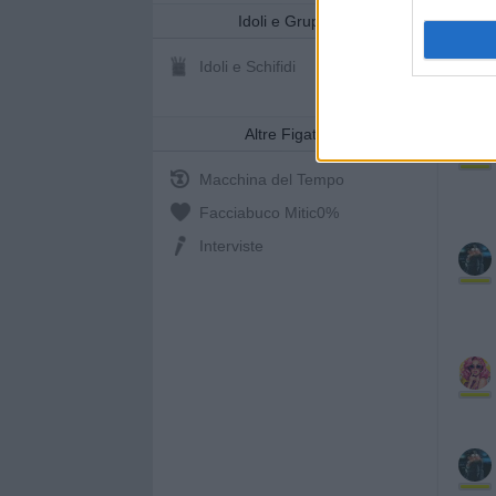
Idoli e Gruppi
Idoli e Schifidi
Altre Figate
Macchina del Tempo
Facciabuco Mitic
0%
Interviste