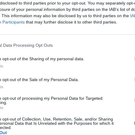
disclosed to third parties prior to your opt-out. You may separately opt-


Ti stimo fratello
Link
Salva
losure of your personal information by third parties on the IAB’s list of
. This information may also be disclosed by us to third parties on the
IA
Participants
that may further disclose it to other third parties.
Cervello
·
Cuore
·
Cuore Infranto
l Data Processing Opt Outs
licità
o opt-out of the Sharing of my personal data.
In
o opt-out of the Sale of my Personal Data.
In
to opt-out of processing my Personal Data for Targeted
ing.
In
o opt-out of Collection, Use, Retention, Sale, and/or Sharing
ersonal Data that Is Unrelated with the Purposes for which it
lected.
Out