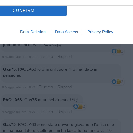
CONFIRM
Aragorn
:
Sera 🍺🍺
1
·
Ti stimo
·
Rispondi
9 Maggio alle ore 19:19
Data Deletion
Data Access
Privacy Policy
PAOLA63
:
Va dove ti porta il cuore ma poi fatti venire a
prendere dal cervello 😁😁🤗🤗
2
·
Ti stimo
·
Rispondi
9 Maggio alle ore 19:20
Gas75
:
PAOLA63 io ormai il cuore l'ho mandato in
pensione.
2
·
Ti stimo
·
Rispondi
9 Maggio alle ore 19:24
PAOLA63
:
Gas75 nuuu sei ciovane🫣🫣
2
·
Ti stimo
·
Rispondi
9 Maggio alle ore 19:24
Gas75
:
PAOLA63 sono stato davvero giovane e l'unica che
mi ha accettato e scelto poi mi ha lasciato buttando via 10