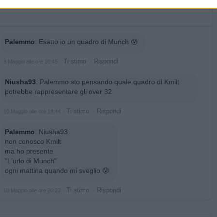
Palemmo
:
Esatto io un quadro di Munch 😰
·
Ti stimo
·
Rispondi
9 Maggio alle ore 10:45
Niusha93
:
Palemmo sto pensando quale quadro di Kmilt
potrebbe rappresentare gli over 32
·
Ti stimo
·
Rispondi
10 Maggio alle ore 19:44
Palemmo
:
Niusha93
non conosco Kmilt
ma ho presente
"L'urlo di Munch"
ogni mattina quando mi sveglio 😰
·
Ti stimo
·
Rispondi
10 Maggio alle ore 20:23