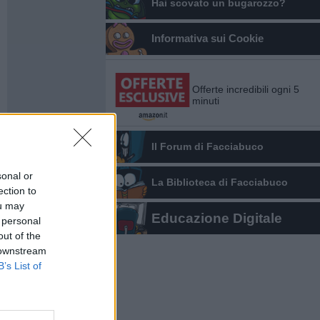
Hai scovato un bugarozzo?
Informativa sui Cookie
Offerte incredibili ogni 5
minuti
Il Forum di Facciabuco
sonal or
La Biblioteca di Facciabuco
ection to
ou may
Educazione Digitale
 personal
out of the
 downstream
B’s List of