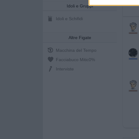
Idoli e Gruppi
Idoli e Schifidi
Altre Figate
Macchina del Tempo
Facciabuco Mitic
0%
Interviste