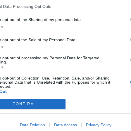
Stime: 5
Commenti: 3

l Data Processing Opt Outs


o opt-out of the Sharing of my personal data.
Ti stimo fratello
Link
Salva
In
o opt-out of the Sale of my Personal Data.
In
Dolori
·
Vecchiaia
·
Asociali
·
io
to opt-out of processing my Personal Data for Targeted
licità
ing.
In
o opt-out of Collection, Use, Retention, Sale, and/or Sharing
ersonal Data that Is Unrelated with the Purposes for which it
lected.
Out
CONFIRM
Data Deletion
Data Access
Privacy Policy