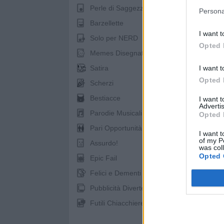
Perle di Saggezza
Persona
Barzellette
I want t
Solo per NERD
Opted 
Memes Disegnati
I want t
Satira
Opted 
Scherzi
Bestiacce
I want 
pubb
Advertis
Parodie Musicali
Opted 
Pari Opportunità
I want t
of my P
Assurdo!
was col
Opted 
Epic Fail
Felici e Dementi
Pubblicità Divertenti
Futili Chiacchiere