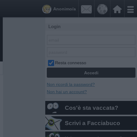


Anonimo/a
Login
Resta connesso
Non ricordi la password?
Non hai un account?
Cos'è sta vaccata?
Scrivi a Facciabuco