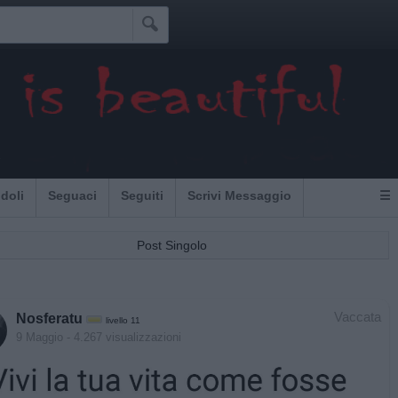

u
Idoli
Seguaci
Seguiti
Scrivi Messaggio
☰
Post Singolo
Vaccata
Nosferatu
livello 11
9 Maggio
- 4.267 visualizzazioni