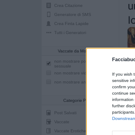
Crea Citazione
Generatore di SMS
Crea Finta Lapide
Tutti i Generatori
Vaccate da Mostrare
Facciabu
non mostrare post a sfondo
sessuale
non mostrare video youtube
If you wish 
sensitive in
non mostrare animazioni
confirm you
continue se
information 
Categorie Post
further disc
participants
Post Salvati
Downstream 
Vaccate
Vaccate Erotiche