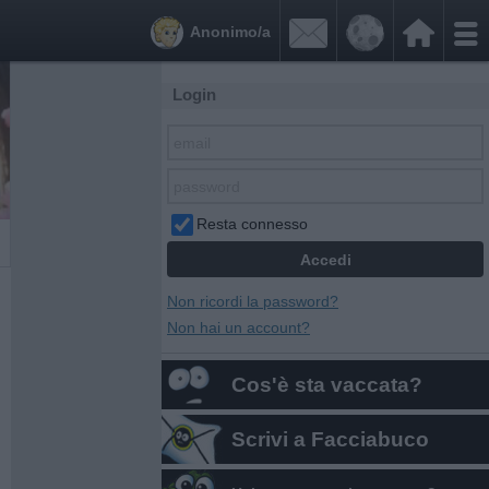


Anonimo/a
Login
Resta connesso
Non ricordi la password?
Non hai un account?
Cos'è sta vaccata?
Scrivi a Facciabuco