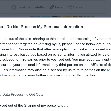


Ti stimo fratella
Link
Salva
co -
Do Not Process My Personal Information
Buongiorno
·
Weekend
·
Buon sabato
·
Gatti
·
Caffè
·
Dolcezza
·
Tenerezza
to opt-out of the sale, sharing to third parties, or processing of your per
licità
formation for targeted advertising by us, please use the below opt-out s
r selection. Please note that after your opt-out request is processed y
eing interest-based ads based on personal information utilized by us or
disclosed to third parties prior to your opt-out. You may separately opt-
losure of your personal information by third parties on the IAB’s list of
. This information may also be disclosed by us to third parties on the
IA
Participants
that may further disclose it to other third parties.
l Data Processing Opt Outs
o opt-out of the Sharing of my personal data.