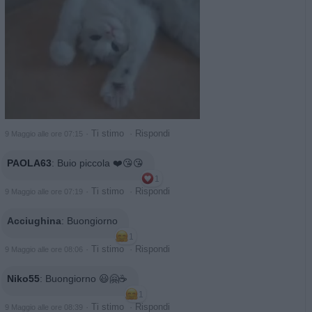
·
Ti stimo
·
Rispondi
9 Maggio alle ore 07:15
PAOLA63
:
Buio piccola ❤️😘😘
1
·
Ti stimo
·
Rispondi
9 Maggio alle ore 07:19
Acciughina
:
Buongiorno
1
·
Ti stimo
·
Rispondi
9 Maggio alle ore 08:06
Niko55
:
Buongiorno 😃🤗☕️
1
·
Ti stimo
·
Rispondi
9 Maggio alle ore 08:39