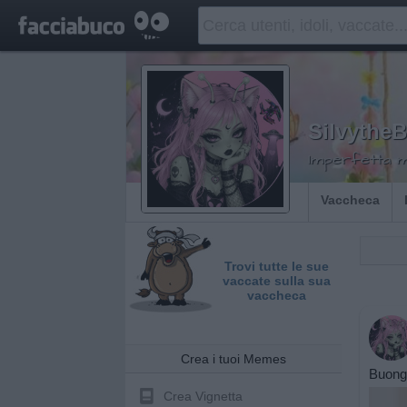
SilvytheB
Imperfetta m
Vaccheca
Trovi tutte le sue
vaccate sulla sua
vaccheca
Crea i tuoi Memes
Buongi
Crea Vignetta