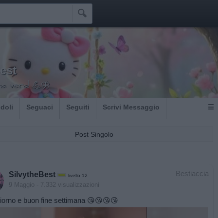

est
a vera! 💪🦋
Idoli
Seguaci
Seguiti
Scrivi Messaggio
☰
Post Singolo
Bestiaccia
SilvytheBest
livello 12
9 Maggio
- 7.332 visualizzazioni
orno e buon fine settimana 😘😘😘😘