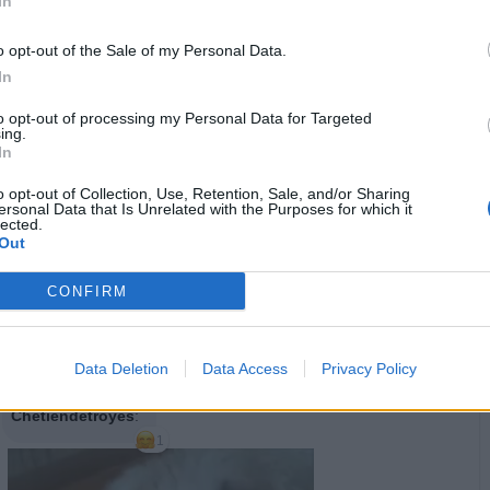
In
o opt-out of the Sale of my Personal Data.
Potiomkin
:
Buongiorno ☕🤗
In
1
·
Ti stimo
·
Rispondi
9 Maggio alle ore 06:40
to opt-out of processing my Personal Data for Targeted
ing.
Rema
:
Buongiorno 🤗
In
1
·
Ti stimo
·
Rispondi
9 Maggio alle ore 06:48
o opt-out of Collection, Use, Retention, Sale, and/or Sharing
ersonal Data that Is Unrelated with the Purposes for which it
lected.
Soldato
:
Buona giornata SilvytheBest
Out
1
·
Ti stimo
·
Rispondi
9 Maggio alle ore 07:00
CONFIRM
Gatto1948
:
Buon giorno ☕🤗👋
1
Data Deletion
Data Access
Privacy Policy
·
Ti stimo
·
Rispondi
9 Maggio alle ore 07:02
Chetiendetroyes
:
1