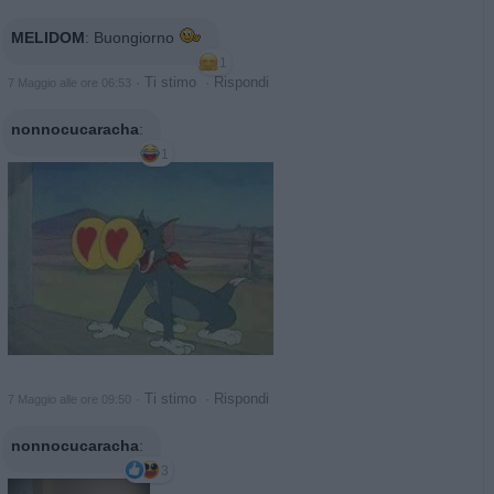
MELIDOM
:
Buongiorno
1
·
Ti stimo
·
Rispondi
7 Maggio alle ore 06:53
nonnocucaracha
:
1
·
Ti stimo
·
Rispondi
7 Maggio alle ore 09:50
nonnocucaracha
:
3