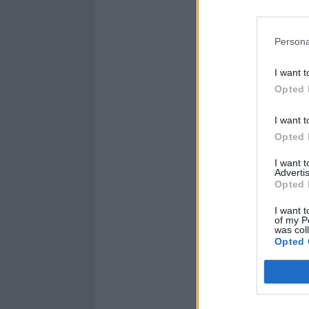
Persona
I want t
Opted 
I want t
Opted 
I want 
Advertis
Opted 
I want t
of my P
was col
Opted 