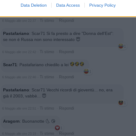
Data Deletion
Data Access
Privacy Policy
pecos
:
Buona notte 🙃🙂🥰
2
·
Ti stimo
·
Rispondi
6 Maggio alle ore 22:37
Pastafariano
:
Scar71 Si fa presto a dire "Donna dell'Est":
se non é Russa non sono interessato 😇
1
·
Ti stimo
·
Rispondi
6 Maggio alle ore 22:42
Scar71
:
Pastafariano chiedilo a lei
1
·
Ti stimo
·
Rispondi
6 Maggio alle ore 22:46
Pastafariano
:
Scar71 Vecchi ricordi di gioventù... no, era
già il 2003, vabbè... 😇
1
·
Ti stimo
·
Rispondi
6 Maggio alle ore 22:51
Aragorn
:
Buonanotte 🌜 😘
1
·
Ti stimo
·
Rispondi
6 Maggio alle ore 23:19