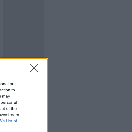
sonal or
ection to
ou may
 personal
out of the
 downstream
B’s List of