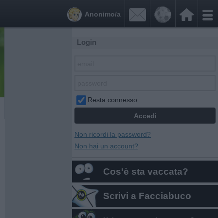


Anonimo/a
Login
Resta connesso
Non ricordi la password?
Non hai un account?
Cos'è sta vaccata?
Scrivi a Facciabuco