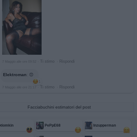
·
Ti stimo
·
Rispondi
7 Maggio alle ore 09:52
Elektroman
:
😍
1
·
Ti stimo
·
Rispondi
7 Maggio alle ore 21:17
Facciabuchini estimatori del post
tiomkin
PePpE68
Inzupperman