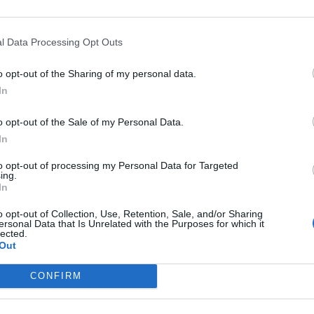
1
·
Ti stimo
·
Rispondi
6 Maggio alle ore 22:25
l Data Processing Opt Outs
Scar71
:
Mosayco la prossima settimana tocca anche a
me...😞
o opt-out of the Sharing of my personal data.
1
In
·
Ti stimo
·
Rispondi
6 Maggio alle ore 22:32
o opt-out of the Sale of my Personal Data.
Mosayco
:
Scar71 il tuo è un problema di turno lavorativo, il
In
mio è un problema di molte primavere 😂
2
to opt-out of processing my Personal Data for Targeted
·
Ti stimo
·
Rispondi
6 Maggio alle ore 22:34
ing.
In
Scar71
:
Pastafariano è una ragazza dell'Est...😁
o opt-out of Collection, Use, Retention, Sale, and/or Sharing
1
ersonal Data that Is Unrelated with the Purposes for which it
·
Ti stimo
·
Rispondi
6 Maggio alle ore 22:34
lected.
Out
Mosayco
:
Pastafariano è un po' come se leggi qui "La
Verità" di Belpietro
CONFIRM
2
·
Ti stimo
·
Rispondi
6 Maggio alle ore 22:37