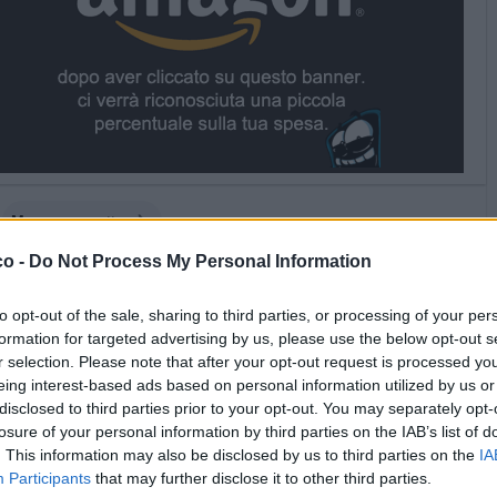
Mosayco
:
notte 🌙
1
co -
Do Not Process My Personal Information
·
Ti stimo
·
Rispondi
6 Maggio alle ore 22:12
Scar71
:
Mosayco notte ragazzaccio sempre sveglio 🤗
to opt-out of the sale, sharing to third parties, or processing of your per
formation for targeted advertising by us, please use the below opt-out s
1
·
Ti stimo
·
Rispondi
6 Maggio alle ore 22:20
r selection. Please note that after your opt-out request is processed y
eing interest-based ads based on personal information utilized by us or
Mosayco
:
Scar71 notte, me tocca per forza
disclosed to third parties prior to your opt-out. You may separately opt-
losure of your personal information by third parties on the IAB’s list of
1
·
Ti stimo
·
Rispondi
6 Maggio alle ore 22:23
. This information may also be disclosed by us to third parties on the
IA
Participants
that may further disclose it to other third parties.
Pastafariano
:
Legge la Pravda? Apperò 😊