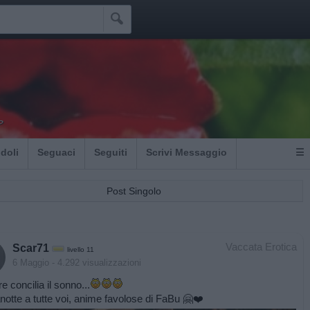

p
Idoli
Seguaci
Seguiti
Scrivi Messaggio
☰
Post Singolo
Vaccata Erotica
Scar71
livello 11
6 Maggio
- 4.292 visualizzazioni
e concilia il sonno...
otte a tutte voi, anime favolose di FaBu 🤗❤️