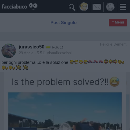

Post Singolo
≡ Menu
Felici e Dementi
jurassico50
livello 12
29 Aprile
- 5.511 visualizzazioni
per ogni problema...c è la soluzione