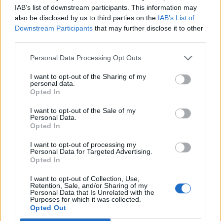
IAB’s list of downstream participants. This information may
also be disclosed by us to third parties on the
IAB’s List of
Downstream Participants
that may further disclose it to other
third parties.
Personal Data Processing Opt Outs
Mosayco
:
metodi drastici 😂
1
I want to opt-out of the Sharing of my
29 Aprile alle ore 16:51
personal data.
Opted In
·
Ti stimo
·
Rispondi
I want to opt-out of the Sale of my
jurassico50
:
Mosayco se non ci fossero
Personal Data.
testimoni..spariscono come maghi
Opted In
I want to opt-out of processing my
1
Personal Data for Targeted Advertising.
29 Aprile alle ore 16:58
Opted In
·
Ti stimo
·
Rispondi
I want to opt-out of Collection, Use,
Barbyturiko
:
Lo spoiler era da sboroni daiii 🤣🤣🤣
Retention, Sale, and/or Sharing of my
Personal Data that Is Unrelated with the
1
Purposes for which it was collected.
29 Aprile alle ore 16:59
Opted Out
·
Ti stimo
·
Rispondi