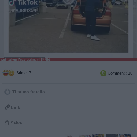
Animazione Pesantissima (4.65 Mb)
Stime: 7
Commenti: 10

Ti stimo fratello

Link

Salva