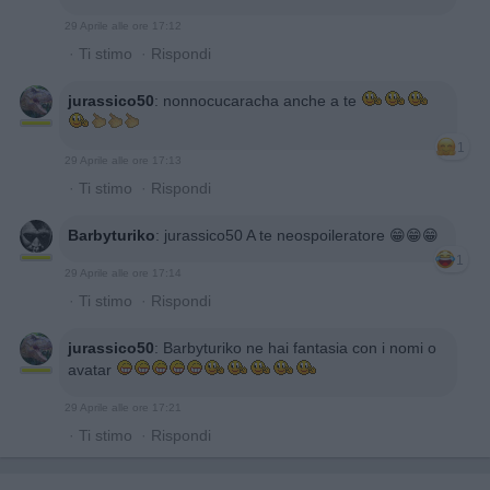
29 Aprile alle ore 17:12
·
Ti stimo
·
Rispondi
jurassico50
:
nonnocucaracha anche a te
1
29 Aprile alle ore 17:13
·
Ti stimo
·
Rispondi
Barbyturiko
:
jurassico50 A te neospoileratore 😁😁😁
1
29 Aprile alle ore 17:14
·
Ti stimo
·
Rispondi
jurassico50
:
Barbyturiko ne hai fantasia con i nomi o
avatar
29 Aprile alle ore 17:21
·
Ti stimo
·
Rispondi