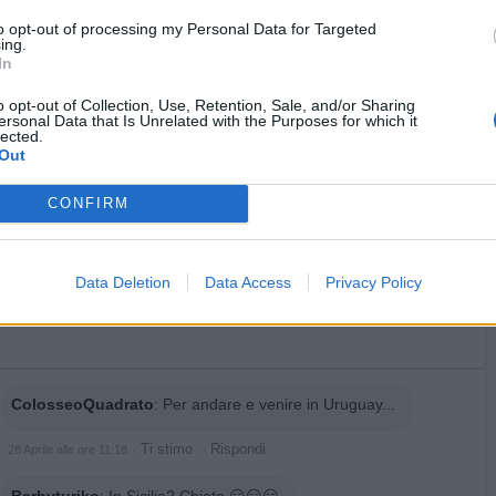
to opt-out of processing my Personal Data for Targeted
licità
ing.
In
o opt-out of Collection, Use, Retention, Sale, and/or Sharing
ersonal Data that Is Unrelated with the Purposes for which it
lected.
Out
CONFIRM
Data Deletion
Data Access
Privacy Policy
ColosseoQuadrato
:
Per andare e venire in Uruguay...
·
Ti stimo
·
Rispondi
28 Aprile alle ore 11:18
Barbyturiko
:
In Sicilia? Chieto 😏😏😏