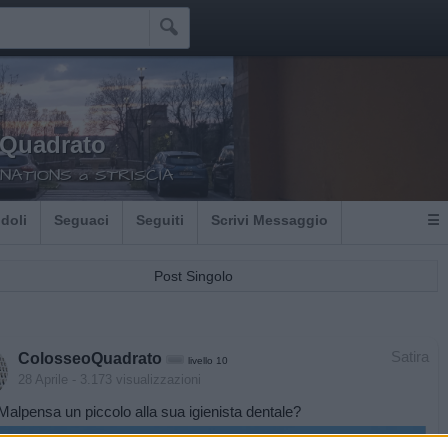

Quadrato
NATIONS a STRISCIA
Idoli
Seguaci
Seguiti
Scrivi Messaggio
☰
Post Singolo
Satira
ColosseoQuadrato
livello 10
28 Aprile
- 3.173 visualizzazioni
alpensa un piccolo alla sua igienista dentale?