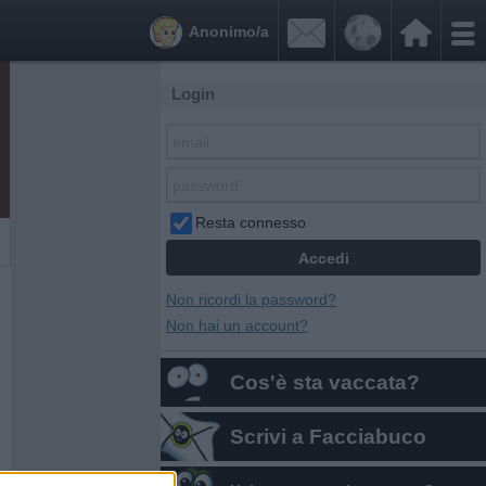


Anonimo/a
Login
Resta connesso
Non ricordi la password?
Non hai un account?
Cos'è sta vaccata?
Scrivi a Facciabuco