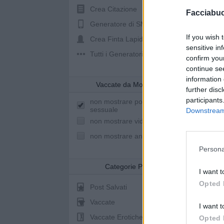
Crea Citazione
Facciabu
Generatore di SMS
If you wish 
Crea Finta Lapide
sensitive in
Tutti i Generatori
confirm you
continue se
information 
Vaccate da Mostrare
further disc
participants
non mostrare post a sfondo
sessuale
Downstream 
non mostrare video youtube
non mostrare animazioni
Persona
Categorie Post
I want t
Opted 
Post Salvati
Vaccate
I want t
Vaccate Erotiche
Opted 