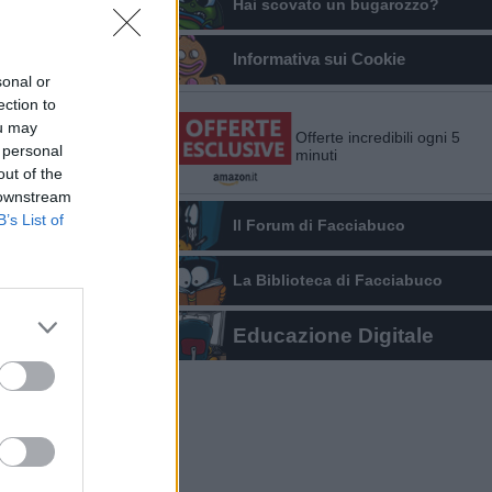
Hai scovato un bugarozzo?
Informativa sui Cookie
sonal or
ection to
ou may
Offerte incredibili ogni 5
 personal
minuti
out of the
 downstream
B’s List of
Il Forum di Facciabuco
La Biblioteca di Facciabuco
Educazione Digitale