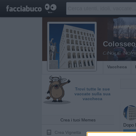
Colosseo
CINQUE NOMI
Vaccheca
Trovi tutte le sue
vaccate sulla sua
vaccheca
Crea i tuoi Memes
Dopo M
Crea Vignetta