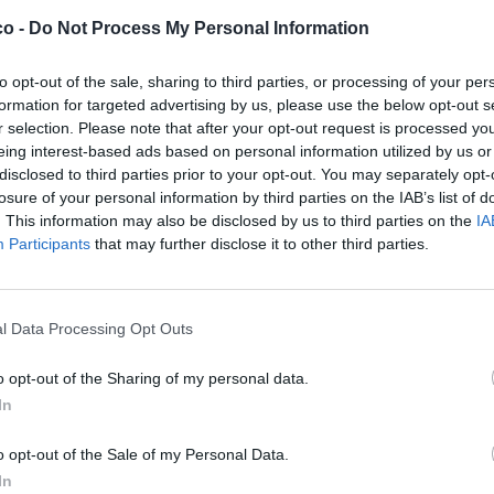
co -
Do Not Process My Personal Information
to opt-out of the sale, sharing to third parties, or processing of your per
formation for targeted advertising by us, please use the below opt-out s
r selection. Please note that after your opt-out request is processed y
eing interest-based ads based on personal information utilized by us or
disclosed to third parties prior to your opt-out. You may separately opt-
losure of your personal information by third parties on the IAB’s list of
. This information may also be disclosed by us to third parties on the
IA
Participants
that may further disclose it to other third parties.
Stime: 4
Commenti: 2

l Data Processing Opt Outs
o opt-out of the Sharing of my personal data.


Ti stimo fratello
Link
Salva
In
o opt-out of the Sale of my Personal Data.
In
Silvio Berlusconi
·
Aeroporti