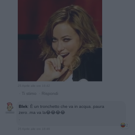
25 Aprile alle ore 16:42
·
Ti stimo
·
Rispondi
Blek
:
È un tronchetto che va in acqua..paura
zero..ma va la😂😂😂😂
.
2
25 Aprile alle ore 16:46