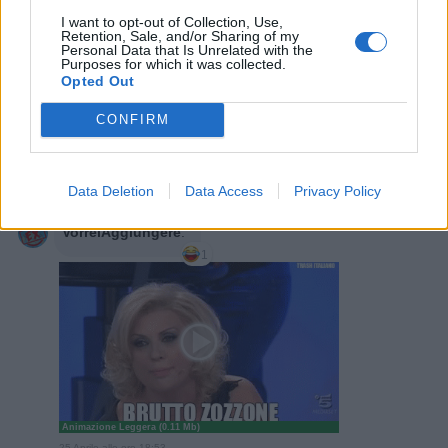
I want to opt-out of Collection, Use,
Animazione Leggera (0.31 Mb)
Retention, Sale, and/or Sharing of my
25 Aprile alle ore 17:44
Personal Data that Is Unrelated with the
Purposes for which it was collected.
·
Ti stimo
·
Rispondi
Opted Out
Bociaa
:
EbbeneSi 😂😂😂😂😂 lui ha un sorriso
CONFIRM
diabolico! E per il mal d auto sono uguale 😅
1
25 Aprile alle ore 18:10
·
Ti stimo
·
Rispondi
Data Deletion
Data Access
Privacy Policy
VorreiAggiungere
:
1
Animazione Leggera (0.11 Mb)
25 Aprile alle ore 18:53