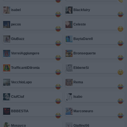
isabel
Blackfairy
pecos
Celeste
GiuBazz
BaytaDarell
VorreiAggiungere
Bronsequerte
TrafficantiDiIronia
EbbeneSi
VecchioLupo
Rema
CiufCiuf
Isabo
BBBESTIA
Marconeuro
Mosayco
Giallino56