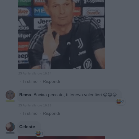
25 Aprile alle ore 16:24
·
Ti stimo
·
Rispondi
Rema
:
Bociaa peccato, ti tenevo volentieri 😁😁😁
2
25 Aprile alle ore 16:28
·
Ti stimo
·
Rispondi
Celeste
:
1