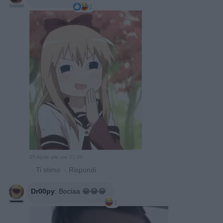
2
25 Aprile alle ore 21:00
·
Ti stimo
·
Rispondi
Dr00py
:
Bociaa 😂😂😂
1