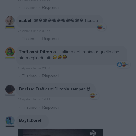
·
Ti stimo
·
Rispondi
isabel
:
😅😅😅😅😅😅😅😅😅😅😅 Bociaa
1
26 Aprile alle ore 07:56
·
Ti stimo
·
Rispondi
TrafficantiDiIronia
:
L'ultimo del trenino è quello che
sta meglio di tutti
4
26 Aprile alle ore 23:57
·
Ti stimo
·
Rispondi
Bociaa
:
TrafficantiDiIronia semper 😎
1
27 Aprile alle ore 14:32
·
Ti stimo
·
Rispondi
BaytaDarell
: