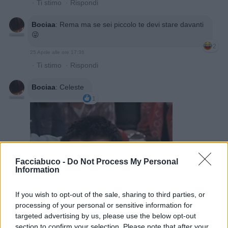
·
Ti stimo
·
Rispondi
Bociaa
:
Rema ma se sei piccolo te devi stare davanti
😜
2
25 Aprile alle ore 17:36
·
Ti stimo
·
Rispondi
Bociaa
:
Celeste
1
Facciabuco -
Do Not Process My Personal
Information
If you wish to opt-out of the sale, sharing to third parties, or
processing of your personal or sensitive information for
targeted advertising by us, please use the below opt-out
25 Aprile alle ore 17:36
section to confirm your selection. Please note that after your