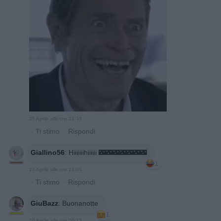
25 Aprile alle ore 21:33
·
Ti stimo
·
Rispondi
Giallino56
:
Hiiiiiiihiiiiii 🌃🌃🌃🌃🌃🌃🌃
1
25 Aprile alle ore 23:05
·
Ti stimo
·
Rispondi
GiuBazz
:
Buonanotte
1
26 Aprile alle ore 00:13