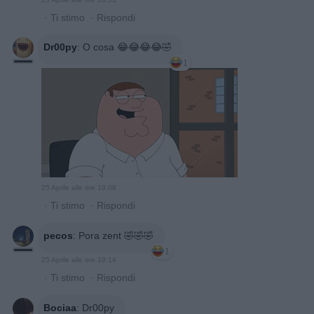
·
Ti stimo
·
Rispondi
Dr00py
:
O cosa 😂😂😂😂🤣
1
25 Aprile alle ore 19:08
·
Ti stimo
·
Rispondi
pecos
:
Pora zent 🤣🤣🤣
1
25 Aprile alle ore 19:14
·
Ti stimo
·
Rispondi
Bociaa
:
Dr00py