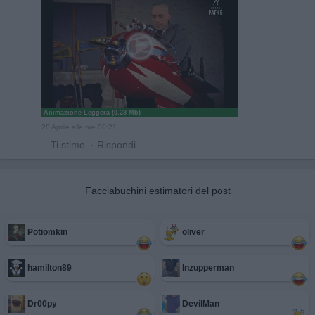
Animazione Leggera (0.28 Mb)
28 Aprile alle ore 00:21
·
Ti stimo
·
Rispondi
Facciabuchini estimatori del post
Potiomkin
oliver
hamilton89
Inzupperman
Dr00py
DevilMan