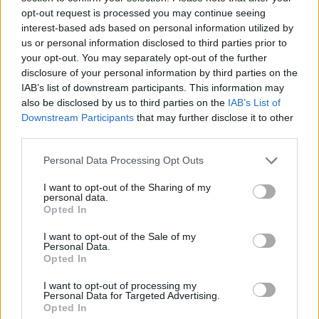
·
Ti stimo
·
Rispondi
opt-out request is processed you may continue seeing
interest-based ads based on personal information utilized by
us or personal information disclosed to third parties prior to
Bociaa
:
Blek seee ma l' ultima discesa è ripidissima
😢
your opt-out. You may separately opt-out of the further
disclosure of your personal information by third parties on the
25 Aprile alle ore 17:37
IAB’s list of downstream participants. This information may
·
Ti stimo
·
Rispondi
also be disclosed by us to third parties on the
IAB’s List of
Downstream Participants
that may further disclose it to other
EbbeneSi
:
Mamma mia, io pure dentro al bruco
third parties.
all'Edenlandia stavo col mal d'auto😅😅
Comunque povera lei se lui si regge li'😬😅
Personal Data Processing Opt Outs
2
I want to opt-out of the Sharing of my
personal data.
Opted In
I want to opt-out of the Sale of my
Personal Data.
Opted In
I want to opt-out of processing my
Personal Data for Targeted Advertising.
Opted In