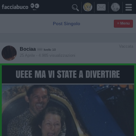

Post Singolo
≡ Menu
Vaccata
Bociaa
livello 10
25 Aprile
- 4.985 visualizzazioni