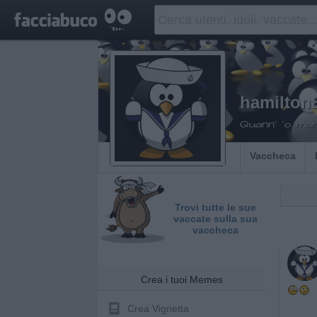
hamilton
Quann' 'o ma
Vaccheca
Trovi tutte le sue
vaccate sulla sua
vaccheca
Crea i tuoi Memes
Crea Vignetta