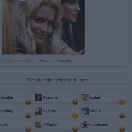
·
Ti stimo
·
Rispondi
26 Aprile alle ore 08:40
Facciabuchini estimatori del post
tiomkin
Aragorn
isabel
ackfairy
Celeste
Patella
anki
AlParbell
ruttolomeo