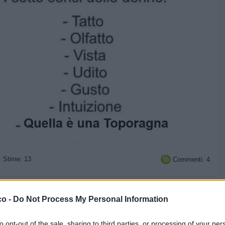
Stime: 13
Commenti: 4



Ti stimo fratello
Link
Salva
co -
Do Not Process My Personal Information
to opt-out of the sale, sharing to third parties, or processing of your per