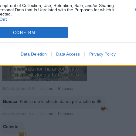
o opt-out of Collection, Use, Retention, Sale, and/or Sharing
ersonal Data that Is Unrelated with the Purposes for which it
hamilton89
:
Patella segui l'idolo..proviamo a capirlo
lected.
insieme
Out
4
CONFIRM
Data Deletion
Data Access
Privacy Policy
·
Ti stimo
·
Rispondi
25 Aprile alle ore 15:32
Bociaa
:
Patella me lo chiedo da un po' anche io 😂
2
·
Ti stimo
·
Rispondi
25 Aprile alle ore 18:12
Celeste
:
1