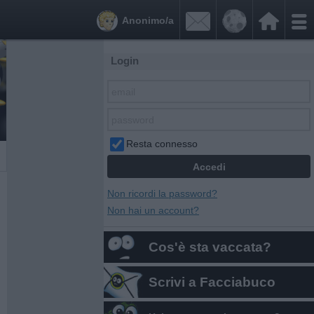


Anonimo/a
Login
Resta connesso
Non ricordi la password?
Non hai un account?
Cos'è sta vaccata?
Scrivi a Facciabuco