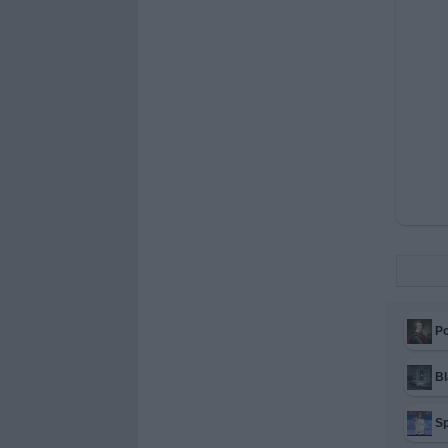
Po
Bl
Sp