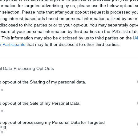
formation for targeted advertising by us, please use the below opt-out s
Toporagne
·
Donne VS Donne
·
Donne
·
Sensibilità
·
Carattere
r selection. Please note that after your opt-out request is processed y
eing interest-based ads based on personal information utilized by us or
licità
disclosed to third parties prior to your opt-out. You may separately opt-
losure of your personal information by third parties on the IAB’s list of
. This information may also be disclosed by us to third parties on the
IA
Participants
that may further disclose it to other third parties.
l Data Processing Opt Outs
o opt-out of the Sharing of my personal data.
In
o opt-out of the Sale of my Personal Data.
In
to opt-out of processing my Personal Data for Targeted
Patella
:
Che sarà mai una toporagna???
ing.
3
In
·
Ti stimo
·
Rispondi
25 Aprile alle ore 15:30