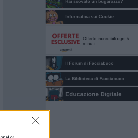
Hai scovato un bugarozzo?
Informativa sui Cookie
Offerte incredibili ogni 5
minuti
Il Forum di Facciabuco
La Biblioteca di Facciabuco
Educazione Digitale
sonal or