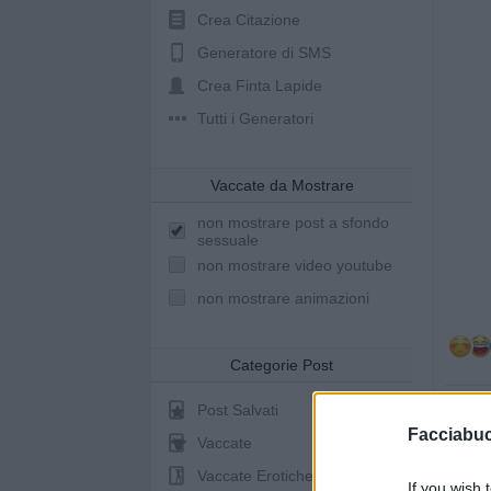
Crea Citazione
Generatore di SMS
Crea Finta Lapide
Tutti i Generatori
Vaccate da Mostrare
non mostrare post a sfondo
sessuale
non mostrare video youtube
non mostrare animazioni
Categorie Post
Post Salvati
Facciabu
Vaccate
Vaccate Erotiche
If you wish 