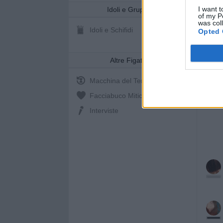
I want t
Idoli e Gruppi
of my P
was col
Idoli e Schifidi
Opted 
Altre Figate
Macchina del Tempo
Facciabuco Mitic
0%
Interviste