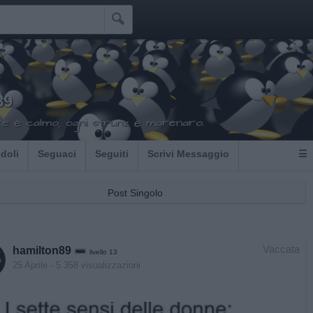

89
re è calmo, ogni strunz è marenaro.
Idoli
Seguaci
Seguiti
Scrivi Messaggio
☰
Post Singolo
Vaccata
hamilton89
livello 13
25 Aprile
- 5.358 visualizzazioni