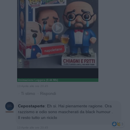
Animazione Leggera (0.44 Mb)
13 Aprile alle ore 20:45
·
Ti stimo
·
Rispondi
Cepostaperte
:
Eh si. Hai pienamente ragione. Ora
razzismo e odio sono mascherati da black humour .
Il resto tutto un riciclo
3
13 Aprile alle ore 20:45