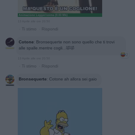
Animazione Leggerissima (0.03 Mb)
13 Aprile alle ore 20:50
·
Ti stimo
·
Rispondi
Cotone
:
Bronsequerte non sono quello che ti trovi
alle spalle.mentre cogli...🤣🤣
2
13 Aprile alle ore 20:50
·
Ti stimo
·
Rispondi
Bronsequerte
:
Cotone ah allora sei gaio