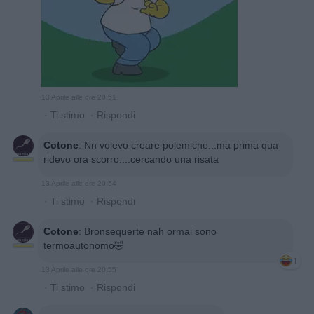
13 Aprile alle ore 20:51
·
Ti stimo
·
Rispondi
Cotone
:
Nn volevo creare polemiche...ma prima qua
ridevo ora scorro....cercando una risata
13 Aprile alle ore 20:54
·
Ti stimo
·
Rispondi
Cotone
:
Bronsequerte nah ormai sono
termoautonomo🤣
1
13 Aprile alle ore 20:55
·
Ti stimo
·
Rispondi