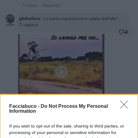
·
Ti stimo
·
Rispondi
ghibellino
:
La santa inquisizione è calata dall'alto!....
Ti capisco
2
Facciabuco -
Do Not Process My Personal
Information
Animazione Peso Moderato (0.63 Mb)
13 Aprile alle ore 20:45
·
Ti stimo
·
Rispondi
If you wish to opt-out of the sale, sharing to third parties, or
processing of your personal or sensitive information for