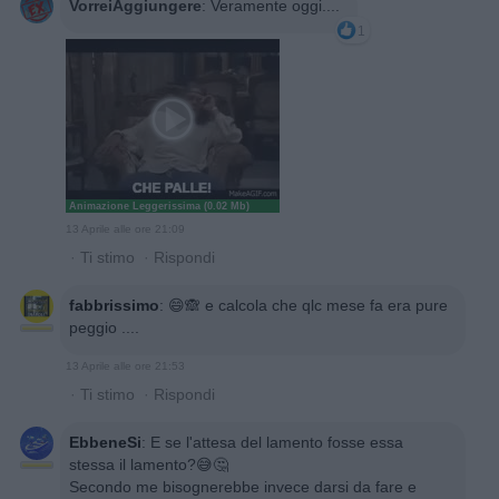
VorreiAggiungere
:
Veramente oggi....
1
Animazione Leggerissima (0.02 Mb)
13 Aprile alle ore 21:09
·
Ti stimo
·
Rispondi
fabbrissimo
:
😄🙈 e calcola che qlc mese fa era pure
peggio ....
13 Aprile alle ore 21:53
·
Ti stimo
·
Rispondi
EbbeneSi
:
E se l'attesa del lamento fosse essa
stessa il lamento?😅🤔
Secondo me bisognerebbe invece darsi da fare e