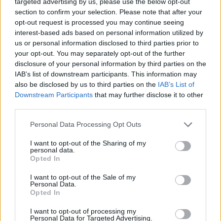
targeted advertising by us, please use the below opt-out
Cepostaperte
:
👍
section to confirm your selection. Please note that after your
13 Aprile alle ore 20:46
opt-out request is processed you may continue seeing
·
Ti stimo
·
Rispondi
interest-based ads based on personal information utilized by
us or personal information disclosed to third parties prior to
Cotone
:
Thaimax tu eri presente 🫡
your opt-out. You may separately opt-out of the further
disclosure of your personal information by third parties on the
1
13 Aprile alle ore 20:46
IAB’s list of downstream participants. This information may
·
Ti stimo
·
Rispondi
also be disclosed by us to third parties on the
IAB’s List of
Downstream Participants
that may further disclose it to other
Thaimax
:
Cepostaperte
third parties.
Personal Data Processing Opt Outs
I want to opt-out of the Sharing of my
personal data.
Opted In
I want to opt-out of the Sale of my
Personal Data.
Opted In
I want to opt-out of processing my
Personal Data for Targeted Advertising.