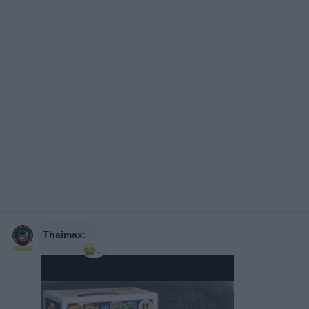
Thaimax
:
1