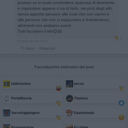
postare se si vuole condividere qualcosa di divertente
e rispondere appena ci va di farlo, nei post degli altri
senza appunto pensare alle cose che non vanno e
alle persone che non ci sopportano e fraintendono,
altrimenti non andiamo avanti...
Tutti facciamo il sito😉🤗
1
13 Aprile alle ore 23:56
·
Ti stimo
·
Rispondi
Facciabuchini estimatori del post
fabbrissimo
pecos
PerlaMiseria
Thaimax
VorreiAggiungere
Epaminonda
Bronsequerte
Ecchime