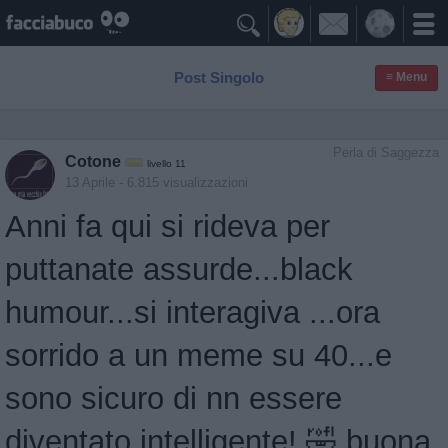

Post Singolo
≡ Menu
Perla di Saggezza
Cotone
livello 11
13 Aprile
- 6.815 visualizzazioni
Anni fa qui si rideva per
puttanate assurde...black
humour...si interagiva ...ora
sorrido a un meme su 40...e
sono sicuro di nn essere
diventato intelligente! 🤣 buona