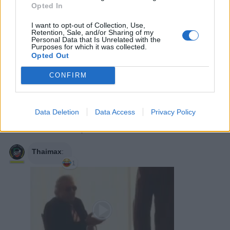
13 Aprile alle ore 20:49
Opted In
·
Ti stimo
·
Rispondi
I want to opt-out of Collection, Use,
Retention, Sale, and/or Sharing of my
Bronsequerte
:
Ma sei quello che cogliendo cotone
Personal Data that Is Unrelated with the
coglione correndo?
Purposes for which it was collected.
Opted Out
2
13 Aprile alle ore 20:49
CONFIRM
·
Ti stimo
·
Rispondi
Thaimax
:
Cotone ben tornato
Data Deletion
Data Access
Privacy Policy
13 Aprile alle ore 20:49
·
Ti stimo
·
Rispondi
Thaimax
:
1