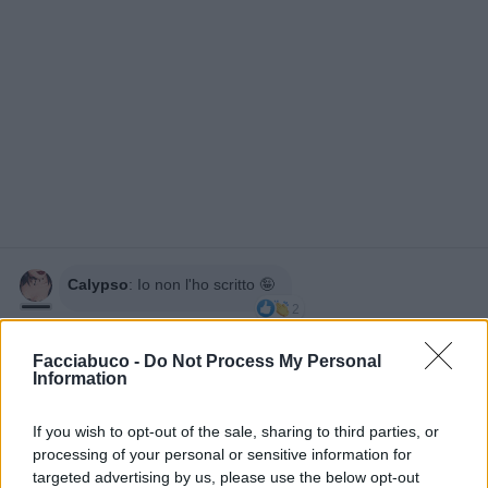
Calypso
:
Io non l'ho scritto 🤪
2
30 Marzo alle ore 21:31
·
Ti stimo
·
Rispondi
Facciabuco -
Do Not Process My Personal
Information
VorreiAggiungere
:
3
If you wish to opt-out of the sale, sharing to third parties, or
processing of your personal or sensitive information for
targeted advertising by us, please use the below opt-out