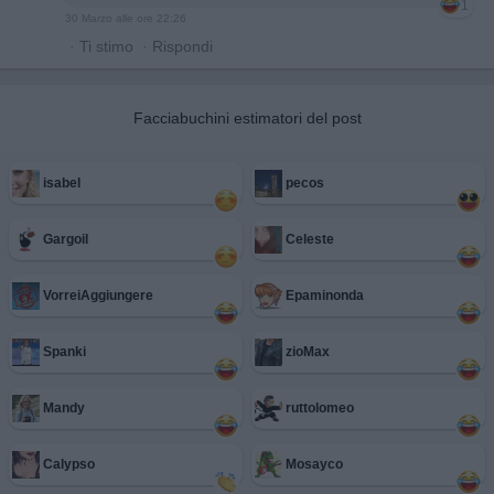
1
30 Marzo alle ore 22:26
·
Ti stimo
·
Rispondi
Facciabuchini estimatori del post
isabel
pecos
Gargoil
Celeste
VorreiAggiungere
Epaminonda
Spanki
zioMax
Mandy
ruttolomeo
Calypso
Mosayco