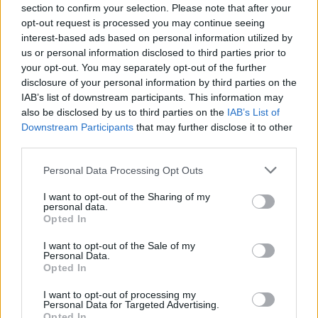
section to confirm your selection. Please note that after your
opt-out request is processed you may continue seeing
interest-based ads based on personal information utilized by
us or personal information disclosed to third parties prior to
your opt-out. You may separately opt-out of the further
disclosure of your personal information by third parties on the
IAB’s list of downstream participants. This information may
Animazione Leggerissima (0.07 Mb)
also be disclosed by us to third parties on the
IAB’s List of
30 Marzo alle ore 21:31
Downstream Participants
that may further disclose it to other
·
Ti stimo
·
Rispondi
third parties.
hamilton89
:
VorreiAggiungere
Personal Data Processing Opt Outs
2
I want to opt-out of the Sharing of my
personal data.
Opted In
I want to opt-out of the Sale of my
Personal Data.
Opted In
I want to opt-out of processing my
Animazione Leggera (0.15 Mb)
Personal Data for Targeted Advertising.
30 Marzo alle ore 21:33
Opted In