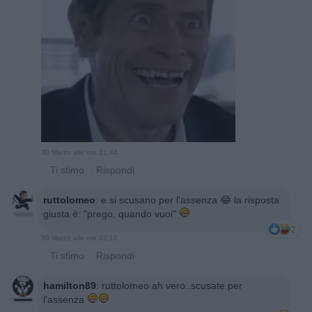
30 Marzo alle ore 21:44
·
Ti stimo
·
Rispondi
ruttolomeo
:
e si scusano per l'assenza 😂 la risposta
giusta è: "prego, quando vuoi"
2
30 Marzo alle ore 22:12
·
Ti stimo
·
Rispondi
hamilton89
:
ruttolomeo ah vero..scusate per
l'assenza