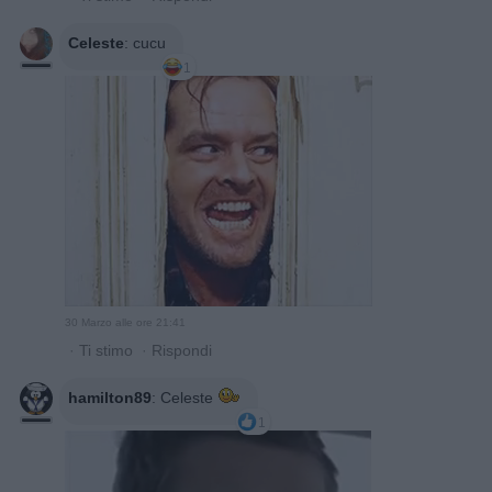
Celeste
:
cucu
1
30 Marzo alle ore 21:41
·
Ti stimo
·
Rispondi
hamilton89
:
Celeste
1