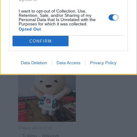
·
Ti stimo
·
Rispondi
I want to opt-out of Collection, Use,
Retention, Sale, and/or Sharing of my
hamilton89
:
Calypso perchè sei discreta
Personal Data that Is Unrelated with the
Purposes for which it was collected.
1
30 Marzo alle ore 21:35
Opted Out
·
Ti stimo
·
Rispondi
CONFIRM
Barbyturiko
:
Però dai, nessuno che dice pitu pitum
pah 🤣🤣🤣
3
Data Deletion
Data Access
Privacy Policy
30 Marzo alle ore 21:39
·
Ti stimo
·
Rispondi