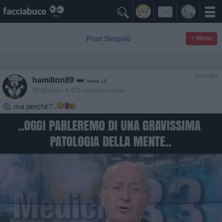

Post Singolo
≡ Menu
Vaccata
hamilton89
livello 13
30 Marzo
- 4.401 visualizzazioni
🤔..ma perchè?..