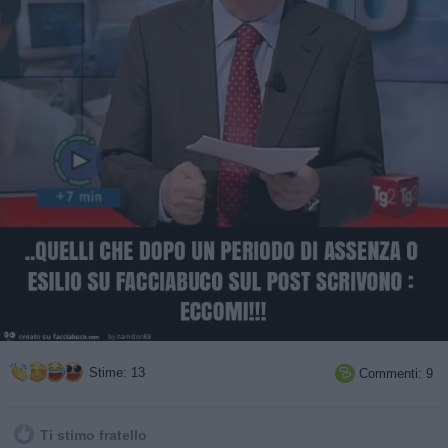
Stime: 13
Commenti: 9

Ti stimo fratello