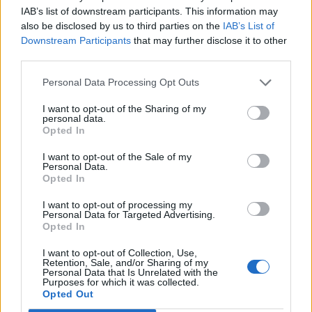
IAB’s list of downstream participants. This information may
also be disclosed by us to third parties on the
IAB’s List of
Downstream Participants
that may further disclose it to other
third parties.
Personal Data Processing Opt Outs
Orabasta2633
:
E lo sò, brucia, brucia tanto e a
I want to opt-out of the Sharing of my
qualcuno bisogna dare la colpa...🤣🤣🤣🤣🤣🤣🤣🤣🤣
personal data.
Opted In
🤣
3
24 Marzo alle ore 07:41
I want to opt-out of the Sale of my
Personal Data.
·
Ti stimo
·
Rispondi
Opted In
Bugodelsugo
:
Martin:
I want to opt-out of processing my
Personal Data for Targeted Advertising.
1
Opted In
I want to opt-out of Collection, Use,
Retention, Sale, and/or Sharing of my
Personal Data that Is Unrelated with the
Purposes for which it was collected.
Opted Out