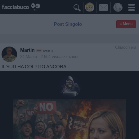

Post Singolo
≡ Menu
Chiacchiera
Martin
livello 8
24 Marzo
- 2.504 visualizzazioni
IL SUD HA COLPITO ANCORA...