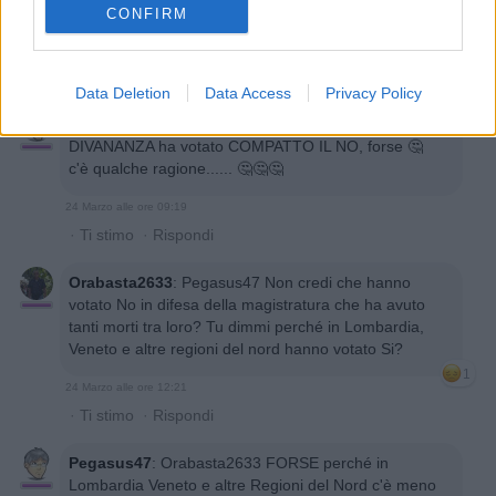
CONFIRM
24 Marzo alle ore 08:03
·
Ti stimo
·
Rispondi
Data Deletion
Data Access
Privacy Policy
Pegasus47
:
Beh, se il SUD DEL REDDITO DI
DIVANANZA ha votato COMPATTO IL NO, forse 🤔
c'è qualche ragione...... 🤔🤔🤔
24 Marzo alle ore 09:19
·
Ti stimo
·
Rispondi
Orabasta2633
:
Pegasus47 Non credi che hanno
votato No in difesa della magistratura che ha avuto
tanti morti tra loro? Tu dimmi perché in Lombardia,
Veneto e altre regioni del nord hanno votato Si?
1
24 Marzo alle ore 12:21
·
Ti stimo
·
Rispondi
Pegasus47
:
Orabasta2633 FORSE perché in
Lombardia Veneto e altre Regioni del Nord c'è meno