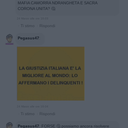
MAFIA CAMORRA NDRANGHETA E SACRA
CORONA UNITA? 🤔
24 Marzo alle ore 16:03
·
Ti stimo
·
Rispondi
Pegasus47
:
24 Marzo alle ore 16:04
·
Ti stimo
·
Rispondi
Pegasus47
:
FORSE 🤔 possiamo ancora risolvere