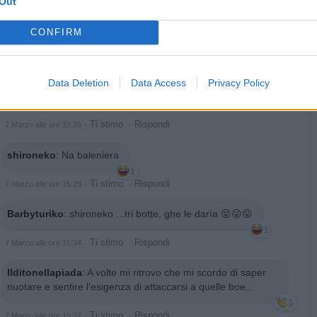
Out
CONFIRM
Data Deletion
Data Access
Privacy Policy
Animazione Leggera (0.12 Mb)
·
Ti stimo
·
Rispondi
7 Marzo alle ore 15:25
shironeko
:
Na baleniera
1
·
Ti stimo
·
Rispondi
7 Marzo alle ore 15:28
Barbyturiko
:
shironeko ...tri botte, ghe le darìa 😜😜😜
1
·
Ti stimo
·
Rispondi
7 Marzo alle ore 15:34
Ilditonellapiada
:
A volte mi ritrovo che mi scordo di saper
nuotare e sentire l'esigenza di attaccarsi a quelle boe...
1
·
Ti stimo
·
Rispondi
7 Marzo alle ore 15:37