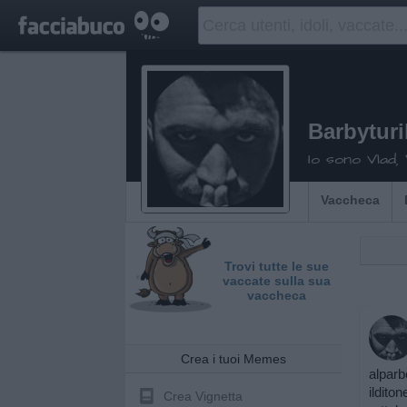
Barbytur
Io sono Vlad, W
Vaccheca
Trovi tutte le sue
vaccate sulla sua
vaccheca
Crea i tuoi Memes
alparbe
ilditon
Crea Vignetta