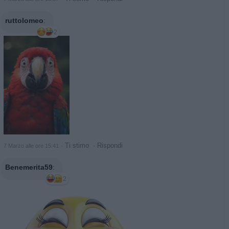
ruttolomeo
:
2
·
Ti stimo
·
Rispondi
7 Marzo alle ore 15:41
Benemerita59
:
2