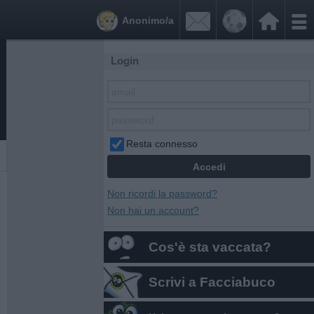


Anonimo/a
Login
Resta connesso
Non ricordi la password?
Non hai un account?
Cos'è sta vaccata?
Scrivi a Facciabuco