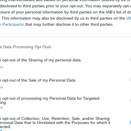
disclosed to third parties prior to your opt-out. You may separately opt-
Grandi Saghe Facciabuco
·
Pappagalli
·
Mara Venier
losure of your personal information by third parties on the IAB’s list of
. This information may also be disclosed by us to third parties on the
IA
licità
Participants
that may further disclose it to other third parties.
l Data Processing Opt Outs
o opt-out of the Sharing of my personal data.
In
o opt-out of the Sale of my Personal Data.
In
to opt-out of processing my Personal Data for Targeted
ing.
In
o opt-out of Collection, Use, Retention, Sale, and/or Sharing
Dessi
:
ersonal Data that Is Unrelated with the Purposes for which it
lected.
1