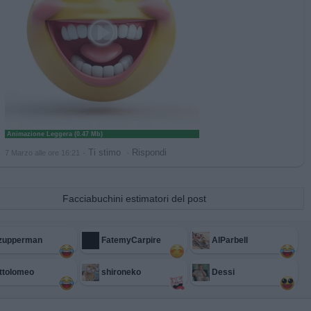
Animazione Leggera (0.47 Mb)
·
Ti stimo
·
Rispondi
7 Marzo alle ore 16:21
Facciabuchini estimatori del post
nzupperman
FatemyCarpire
AlParbell
ttolomeo
shironeko
Dessi