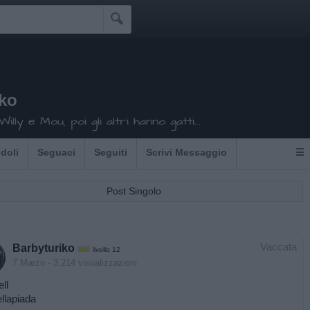

iko
illy e Mou, poi gli altri hanno gatti...
Idoli
Seguaci
Seguiti
Scrivi Messaggio
☰
Post Singolo
Vaccata
Barbyturiko
livello 12
7 Marzo
- 3.214 visualizzazioni
ll
ellapiada