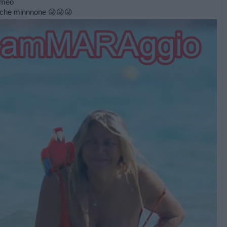
omeo
ii che minnnone 😜😜😜