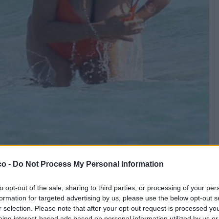
Stime: 6
Commenti: 6

co -
Do Not Process My Personal Information
to opt-out of the sale, sharing to third parties, or processing of your per


Ti stimo fratello
Link
Salva
formation for targeted advertising by us, please use the below opt-out s
r selection. Please note that after your opt-out request is processed y
eing interest-based ads based on personal information utilized by us or