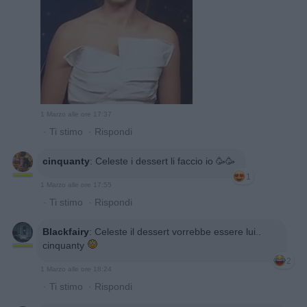
1 Marzo alle ore 17:37
·
Ti stimo
·
Rispondi
cinquanty
:
Celeste i dessert li faccio io 🥳🥳
1
1 Marzo alle ore 17:55
·
Ti stimo
·
Rispondi
Blackfairy
:
Celeste il dessert vorrebbe essere lui..
cinquanty
2
1 Marzo alle ore 18:24
·
Ti stimo
·
Rispondi