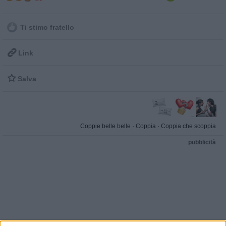
Ti stimo fratello

Link

Salva
Coppie belle belle
·
Coppia
·
Coppia che scoppia
pubblicità