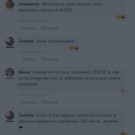
cinquanty
:
Blackfairy e come dessert, sono
altamente calorico 🥳🥳😅😅
2
1 Marzo alle ore 18:36
·
Ti stimo
·
Rispondi
Celeste
:
Dessi buciardooooo
2
1 Marzo alle ore 18:44
·
Ti stimo
·
Rispondi
Dessi
:
Celeste no no cara, consentimi 😊😊😊 la vita
mi ha insegnato che un abbraccio sincero può essere
preferibile.
1
1 Marzo alle ore 19:15
·
Ti stimo
·
Rispondi
Celeste
:
Dessi Si hai ragione, conservo il ricordo di
abbracci bellissimi e significativi. Più che di...sco##te
❤️
1