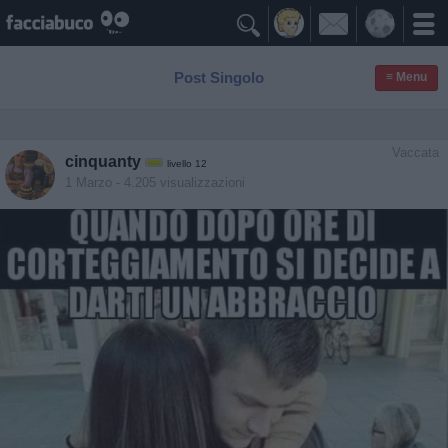

Post Singolo
≡ Menu
Vaccata
cinquanty
livello 12
1 Marzo
- 4.205 visualizzazioni