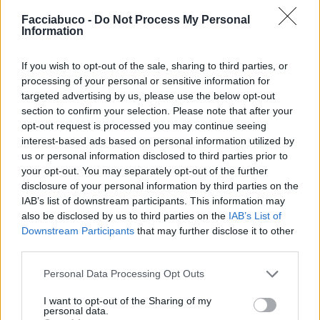
Facciabuco -
Do Not Process My Personal
Information
If you wish to opt-out of the sale, sharing to third parties, or
processing of your personal or sensitive information for
targeted advertising by us, please use the below opt-out
section to confirm your selection. Please note that after your
opt-out request is processed you may continue seeing
interest-based ads based on personal information utilized by
us or personal information disclosed to third parties prior to
your opt-out. You may separately opt-out of the further
disclosure of your personal information by third parties on the
IAB’s list of downstream participants. This information may
also be disclosed by us to third parties on the
IAB’s List of
Downstream Participants
that may further disclose it to other
Dessi
:
Ma va la! Vuoi mettere? 😊 Il piacere di un
third parties.
abbraccio (anche solo quello eh).
3
Personal Data Processing Opt Outs
1 Marzo alle ore 17:12
·
Ti stimo
·
Rispondi
I want to opt-out of the Sharing of my
personal data.