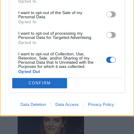
Opted In
Pastafariano
:
La Figa costa, sempre, e darsi ai
Tranvoni per risparmiare non è una buona scelta,
I want to opt-out of the Sale of my
come l'Auto elettrica 😇
Personal Data.
5
Opted In
1 Marzo alle ore 17:27
·
Ti stimo
·
Rispondi
I want to opt-out of processing my
Personal Data for Targeted Advertising.
Opted In
MissScoccio
:
Pastafariano ahahahaha hahahaha 😂
😂😂😂😂😂😂😂😂😂😂😂😂😂😂😂😂😂😂😂😂😂
I want to opt-out of Collection, Use,
😂😂😂😂😂😂....ho le lacrime
Retention, Sale, and/or Sharing of my
Personal Data that Is Unrelated with the
3
Purposes for which it was collected.
1 Marzo alle ore 17:30
Opted Out
·
Ti stimo
·
Rispondi
CONFIRM
Celeste
:
con dessert incluso?
1
Data Deletion
Data Access
Privacy Policy