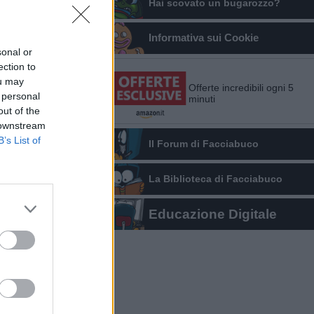
Hai scovato un bugarozzo?
Informativa sui Cookie
sonal or
ection to
ou may
Offerte incredibili ogni 5
 personal
minuti
out of the
 downstream
B’s List of
Il Forum di Facciabuco
La Biblioteca di Facciabuco
Educazione Digitale