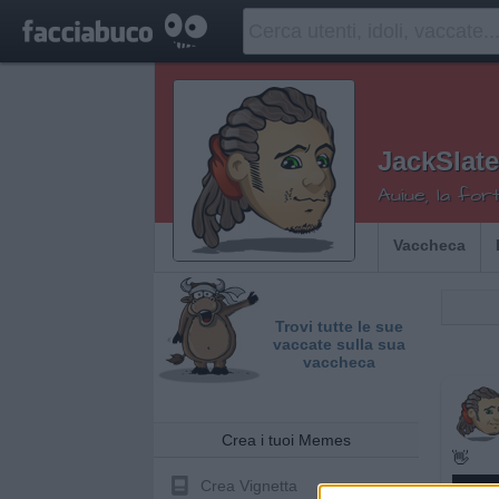
JackSlate
Auiue, la for
Vaccheca
Trovi tutte le sue
vaccate sulla sua
vaccheca
Crea i tuoi Memes
👋
Crea Vignetta