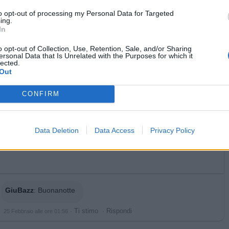
to opt-out of processing my Personal Data for Targeted
licità
ing.
In
o opt-out of Collection, Use, Retention, Sale, and/or Sharing
ersonal Data that Is Unrelated with the Purposes for which it
lected.
Out
CONFIRM
Data Deletion
Data Access
Privacy Policy
GiuBazz
:
Buonanotte
·
Ti stimo
·
Rispondi
25 Febbraio alle ore 01:56