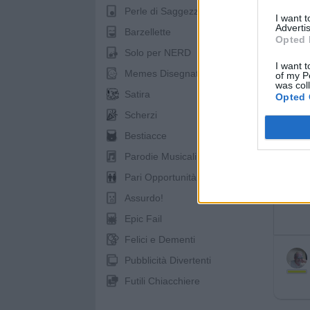
Perle di Saggezza
I want 
pubb
Advertis
Barzellette
Opted 
Solo per NERD
I want t
Memes Disegnati
of my P
was col
Satira
Opted 
Scherzi
Bestiacce
Parodie Musicali
Pari Opportunità
Assurdo!
Epic Fail
Felici e Dementi
Pubblicità Divertenti
Futili Chiacchiere