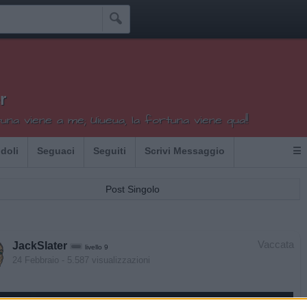

r
tuna viene a me; Uiueua, la fortuna viene qua!!
Idoli
Seguaci
Seguiti
Scrivi Messaggio
☰
Post Singolo
Vaccata
JackSlater
livello 9
24 Febbraio
- 5.587 visualizzazioni