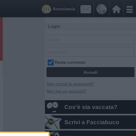


Anonimo/a
Login
Resta connesso
Non ricordi la password?
Non hai un account?
Cos'è sta vaccata?
Scrivi a Facciabuco