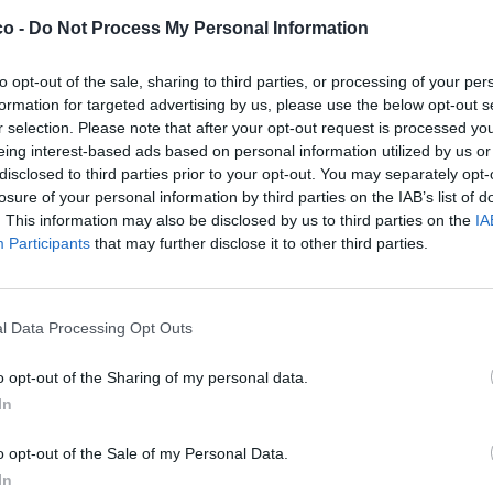
co -
Do Not Process My Personal Information
to opt-out of the sale, sharing to third parties, or processing of your per
formation for targeted advertising by us, please use the below opt-out s
r selection. Please note that after your opt-out request is processed y
eing interest-based ads based on personal information utilized by us or
disclosed to third parties prior to your opt-out. You may separately opt-
losure of your personal information by third parties on the IAB’s list of
. This information may also be disclosed by us to third parties on the
IA
Participants
that may further disclose it to other third parties.
ne Pesante (3.49 Mb)
ime: 2
Commenti: 1

l Data Processing Opt Outs
o opt-out of the Sharing of my personal data.


Ti stimo fratello
Link
Salva
In
o opt-out of the Sale of my Personal Data.
In
Inter
·
Champions League