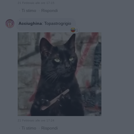
21 Febbraio alle ore 17:15
·
Ti stimo
·
Rispondi
Acciughina
:
Topastrogrigio
1
21 Febbraio alle ore 17:24
·
Ti stimo
·
Rispondi