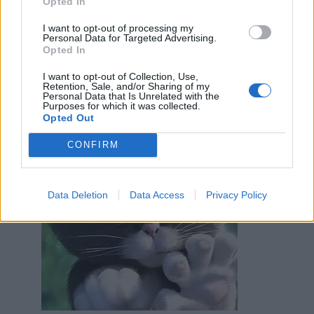
Opted In
I want to opt-out of processing my
Personal Data for Targeted Advertising.
21 Febbraio alle ore 17:11
Opted In
·
Ti stimo
·
Rispondi
I want to opt-out of Collection, Use,
Retention, Sale, and/or Sharing of my
Topastrogrigio
:
Acciughina
Personal Data that Is Unrelated with the
Purposes for which it was collected.
1
Opted Out
CONFIRM
Data Deletion
Data Access
Privacy Policy