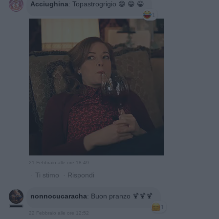
Acciughina
:
Topastrogrigio 😁 😁 😁
1
21 Febbraio alle ore 18:49
·
Ti stimo
·
Rispondi
nonnocucaracha
:
Buon pranzo 🍹🍹🍹
1
22 Febbraio alle ore 12:52