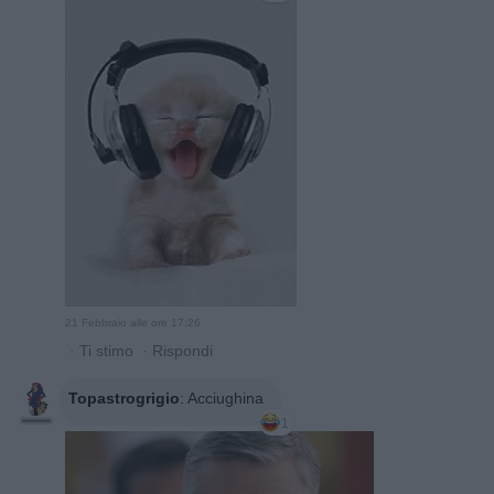
21 Febbraio alle ore 17:26
·
Ti stimo
·
Rispondi
Topastrogrigio
:
Acciughina
1