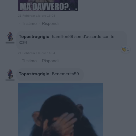
21 Febbraio alle ore 16:03
·
Ti stimo
·
Rispondi
Topastrogrigio
:
hamilton89 son d'accordo con te
👏🏻
1
21 Febbraio alle ore 16:04
·
Ti stimo
·
Rispondi
Topastrogrigio
:
Benemerita59