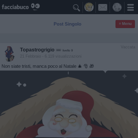

Post Singolo
≡ Menu
Vaccata
Topastrogrigio
livello 9
21 Febbraio
- 6.119 visualizzazioni
Non siate tristi, manca poco al Natale 🎄 🎅 🎁