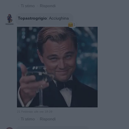
·
Ti stimo
·
Rispondi
Topastrogrigio
:
Acciughina
1
21 Febbraio alle ore 18:28
·
Ti stimo
·
Rispondi