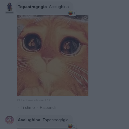
Topastrogrigio
:
Acciughina
1
21 Febbraio alle ore 17:25
·
Ti stimo
·
Rispondi
Acciughina
:
Topastrogrigio
1