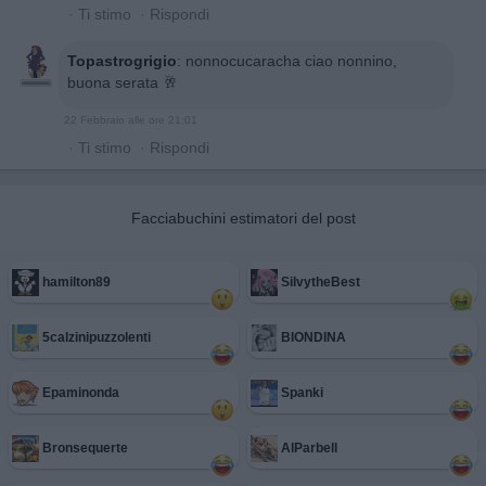
·
Ti stimo
·
Rispondi
Topastrogrigio
:
nonnocucaracha ciao nonnino,
buona serata 🥂
22 Febbraio alle ore 21:01
·
Ti stimo
·
Rispondi
Facciabuchini estimatori del post
hamilton89
SilvytheBest
5calzinipuzzolenti
BIONDINA
Epaminonda
Spanki
Bronsequerte
AlParbell