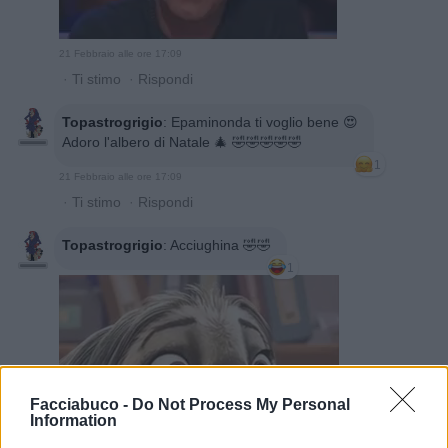
21 Febbraio alle ore 17:09
·
Ti stimo
·
Rispondi
Topastrogrigio
:
Epaminonda ti voglio bene 😍
Adoro l'albero di Natale 🎄 🤣🤣🤣🤣🤣
1
21 Febbraio alle ore 17:09
·
Ti stimo
·
Rispondi
Topastrogrigio
:
Acciughina 🤣🤣
1
Facciabuco -
Do Not Process My Personal
Information