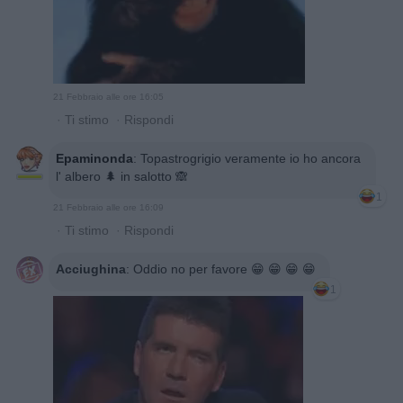
21 Febbraio alle ore 16:05
·
Ti stimo
·
Rispondi
Epaminonda
:
Topastrogrigio veramente io ho ancora
l' albero 🌲 in salotto 🙈
1
21 Febbraio alle ore 16:09
·
Ti stimo
·
Rispondi
Acciughina
:
Oddio no per favore 😁 😁 😁 😁
1