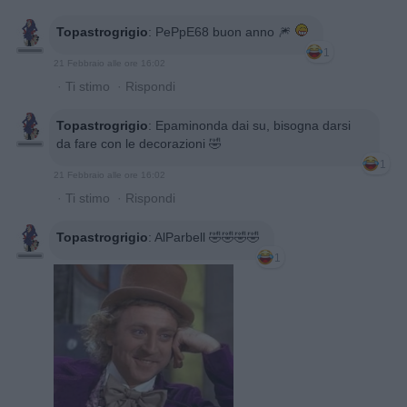
Topastrogrigio
:
PePpE68 buon anno 🎆
1
21 Febbraio alle ore 16:02
·
Ti stimo
·
Rispondi
Topastrogrigio
:
Epaminonda dai su, bisogna darsi
da fare con le decorazioni 🤣
1
21 Febbraio alle ore 16:02
·
Ti stimo
·
Rispondi
Topastrogrigio
:
AlParbell 🤣🤣🤣🤣
1