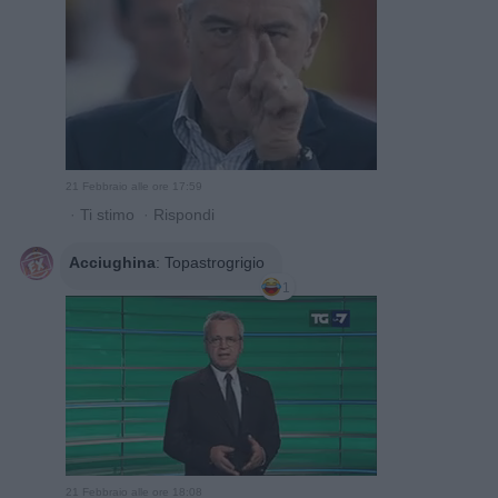
21 Febbraio alle ore 17:59
·
Ti stimo
·
Rispondi
Acciughina
:
Topastrogrigio
1
21 Febbraio alle ore 18:08