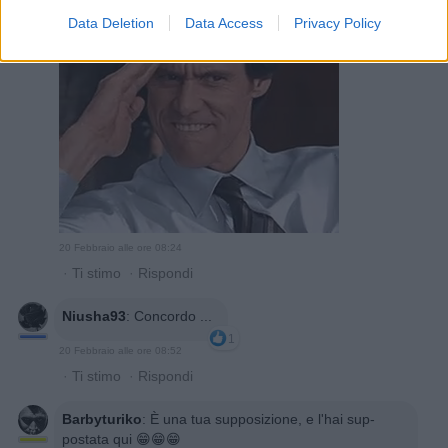
Data Deletion
Data Access
Privacy Policy
20 Febbraio alle ore 08:24
·
Ti stimo
·
Rispondi
Niusha93
:
Concordo ...
1
20 Febbraio alle ore 08:52
·
Ti stimo
·
Rispondi
Barbyturiko
:
È una tua supposizione, e l'hai sup-
postata qui 😁😁😁