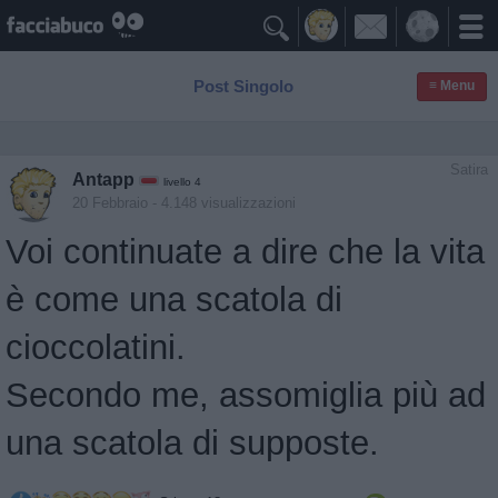

Post Singolo
≡ Menu
Satira
Antapp
livello 4
20 Febbraio
- 4.148 visualizzazioni
Voi continuate a dire che la vita
è come una scatola di
cioccolatini.
Secondo me, assomiglia più ad
una scatola di supposte.