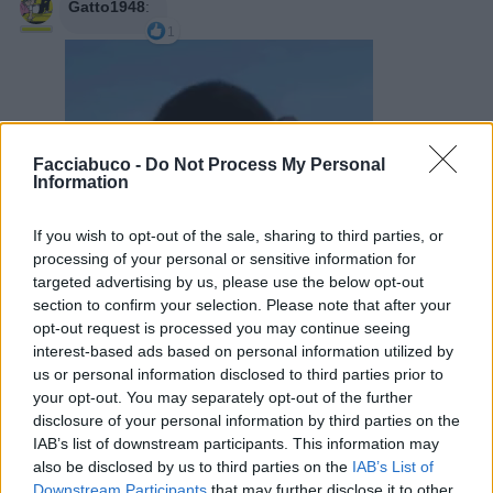
Gatto1948
:
1
Facciabuco -
Do Not Process My Personal
Information
If you wish to opt-out of the sale, sharing to third parties, or
processing of your personal or sensitive information for
targeted advertising by us, please use the below opt-out
section to confirm your selection. Please note that after your
opt-out request is processed you may continue seeing
interest-based ads based on personal information utilized by
20 Febbraio alle ore 07:21
us or personal information disclosed to third parties prior to
·
Ti stimo
·
Rispondi
your opt-out. You may separately opt-out of the further
disclosure of your personal information by third parties on the
PAOLA63
:
Piccanti però 😂😂😂
IAB’s list of downstream participants. This information may
1
also be disclosed by us to third parties on the
IAB’s List of
20 Febbraio alle ore 07:49
Downstream Participants
that may further disclose it to other
·
Ti stimo
·
Rispondi