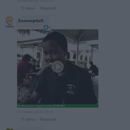
20 Febbraio alle ore 07:15
·
Ti stimo
·
Rispondi
ZooxxxpriuX
:
1
Animazione Leggerissima (0.09 Mb)
20 Febbraio alle ore 07:18
·
Ti stimo
·
Rispondi