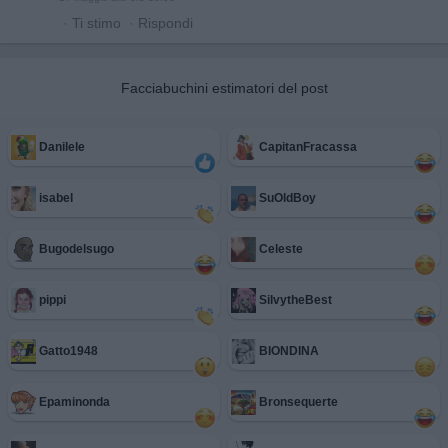
·
Ti stimo
·
Rispondi
Facciabuchini estimatori del post
Danilele
CapitanFracassa
isabel
SuOldBoy
Bugodelsugo
Celeste
pippi
SilvytheBest
Gatto1948
BIONDINA
Epaminonda
Bronsequerte