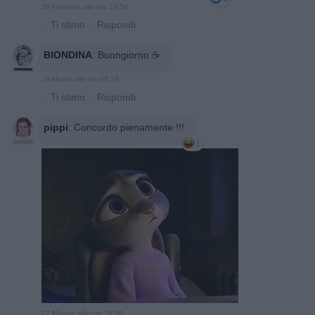
26 Febbraio alle ore 19:54
·
Ti stimo
·
Rispondi
BIONDINA
:
Buongiorno ☕
19 Marzo alle ore 08:16
·
Ti stimo
·
Rispondi
pippi
:
Concordo pienamente !!!
1
17 Maggio alle ore 16:08