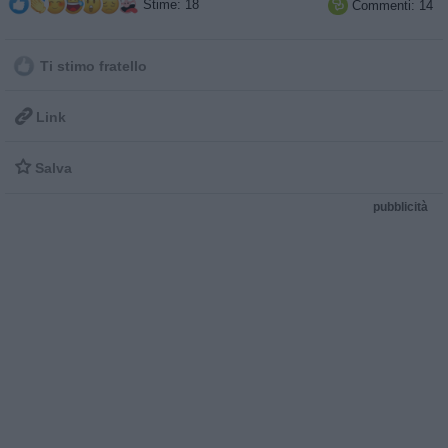
Stime: 18
Commenti: 14

Ti stimo fratello

Link

Salva
pubblicità