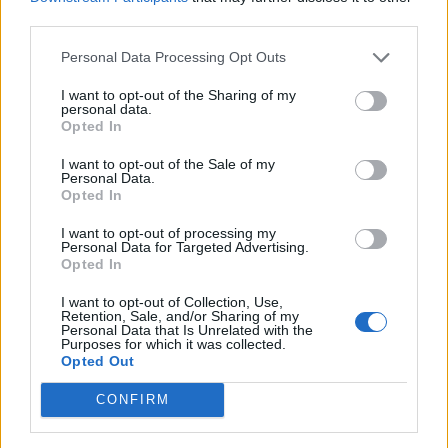
third parties.
Acciughina
:
Personal Data Processing Opt Outs
1
I want to opt-out of the Sharing of my
personal data.
Opted In
I want to opt-out of the Sale of my
Personal Data.
Opted In
I want to opt-out of processing my
Personal Data for Targeted Advertising.
Opted In
I want to opt-out of Collection, Use,
20 Febbraio alle ore 08:12
Retention, Sale, and/or Sharing of my
Personal Data that Is Unrelated with the
·
Ti stimo
·
Rispondi
Purposes for which it was collected.
Opted Out
Epaminonda
:
CONFIRM
2