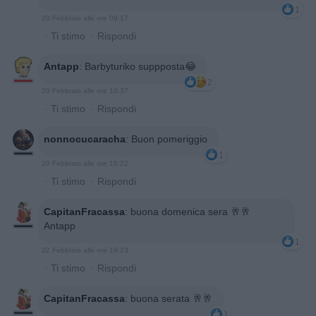
1
20 Febbraio alle ore 09:17
·
Ti stimo
·
Rispondi
Antapp
:
Barbyturiko suppposta😂
2
20 Febbraio alle ore 10:37
·
Ti stimo
·
Rispondi
nonnocucaracha
:
Buon pomeriggio
1
20 Febbraio alle ore 15:22
·
Ti stimo
·
Rispondi
CapitanFracassa
:
buona domenica sera 🥂🥂
Antapp
1
22 Febbraio alle ore 19:23
·
Ti stimo
·
Rispondi
CapitanFracassa
:
buona serata 🥂🥂
1