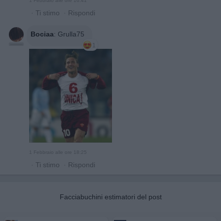
1 Febbraio alle ore 16:41
·
Ti stimo
·
Rispondi
Bociaa
:
Grulla75
1
1 Febbraio alle ore 18:25
·
Ti stimo
·
Rispondi
Facciabuchini estimatori del post