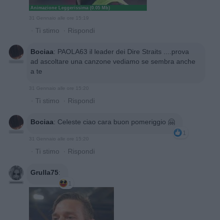
Animazione Leggerissima (0.05 Mb)
31 Gennaio alle ore 15:19
·
Ti stimo
·
Rispondi
Bociaa
:
PAOLA63 il leader dei Dire Straits ....prova
ad ascoltare una canzone vediamo se sembra anche
a te
31 Gennaio alle ore 15:20
·
Ti stimo
·
Rispondi
Bociaa
:
Celeste ciao cara buon pomeriggio 🤗
1
31 Gennaio alle ore 15:20
·
Ti stimo
·
Rispondi
Grulla75
:
1