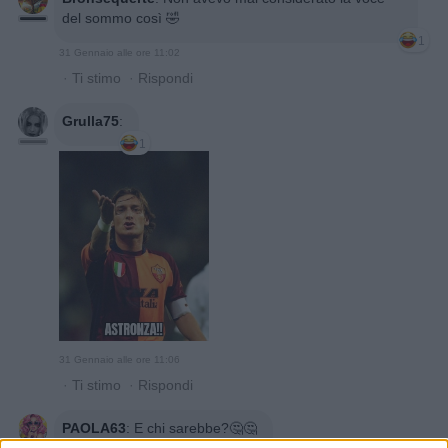
del sommo così 🤣
1
31 Gennaio alle ore 11:02
·
Ti stimo
·
Rispondi
Grulla75
:
1
31 Gennaio alle ore 11:06
·
Ti stimo
·
Rispondi
PAOLA63
:
E chi sarebbe?🤔🤔