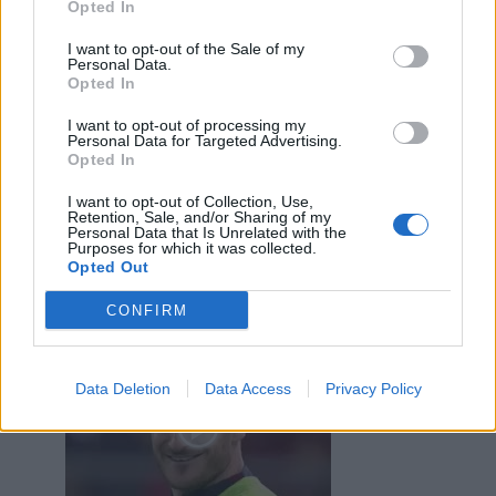
Opted In
I want to opt-out of the Sale of my
Personal Data.
Opted In
31 Gennaio alle ore 11:26
I want to opt-out of processing my
·
Ti stimo
·
Rispondi
Personal Data for Targeted Advertising.
Opted In
Bociaa
:
Bronsequerte eh a me trasmette stronzità
...bravo eh, però stronzo 😁
I want to opt-out of Collection, Use,
Retention, Sale, and/or Sharing of my
2
Personal Data that Is Unrelated with the
31 Gennaio alle ore 15:18
Purposes for which it was collected.
·
Opted Out
Ti stimo
·
Rispondi
CONFIRM
Bociaa
:
Grulla75
2
Data Deletion
Data Access
Privacy Policy