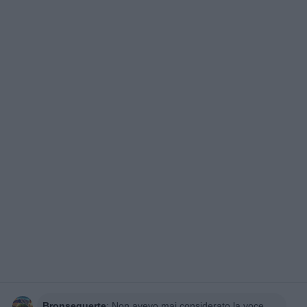
Bronsequerte
:
Non avevo mai considerato la voce