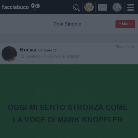

Post Singolo
≡ Menu
Chiacchiera
Bociaa
livello 10
31 Gennaio
- 3.885 visualizzazioni