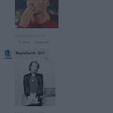
31 Gennaio alle ore 17:48
·
Ti stimo
·
Rispondi
BaytaDarell
:
😂🤣
1