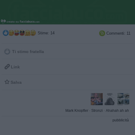
Stime: 14
Commenti: 11

Ti stimo fratella

Link

Salva
Mark Knopfler
·
Stronzi
·
Ahahah ah ah
pubblicità