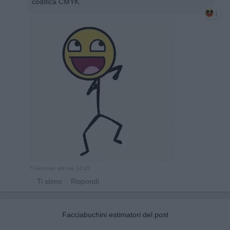
codifica CMYK.
1
5 Gennaio alle ore 12:20
·
Ti stimo
·
Rispondi
Facciabuchini estimatori del post