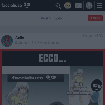

Post Singolo
≡ Menu
Solo per NERD
Aelis
5 Gennaio
- 5.418 visualizzazioni