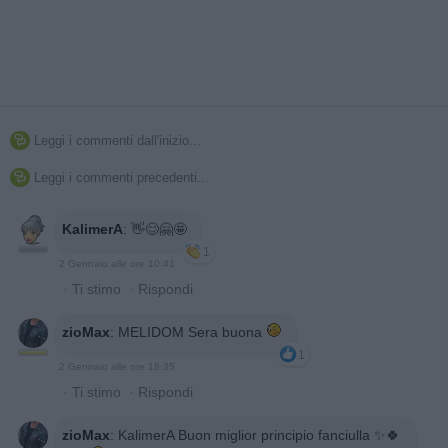
Leggi i commenti dall'inizio...

Leggi i commenti precedenti...

KalimerA
:
👋😊🤗🤩
1
2 Gennaio alle ore 10:41
·
Ti stimo
·
Rispondi
zioMax
:
MELIDOM Sera buona
1
2 Gennaio alle ore 18:35
·
Ti stimo
·
Rispondi
zioMax
:
KalimerA Buon miglior principio fanciulla ✨️🍀