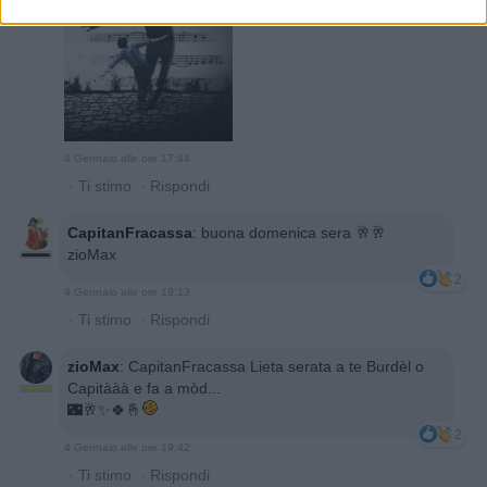
4 Gennaio alle ore 17:44
·
Ti stimo
·
Rispondi
CapitanFracassa
:
buona domenica sera 🥂🥂
zioMax
2
4 Gennaio alle ore 19:13
·
Ti stimo
·
Rispondi
zioMax
:
CapitanFracassa Lieta serata a te Burdèl o
Capitààà e fa a mòd...
🌃🥂✨️🍀🤞
2
4 Gennaio alle ore 19:42
·
Ti stimo
·
Rispondi