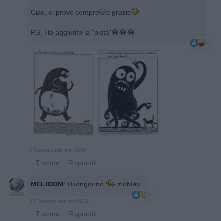
Ciao, ci provo sempre🤭e grazie
P.S. Ho aggiunto la "pista"😁😂😂
2
7 Gennaio alle ore 16:55
·
Ti stimo
·
Rispondi
MELIDOM
:
Buongiorno
zioMax
2
23 Febbraio alle ore 07:08
·
Ti stimo
·
Rispondi