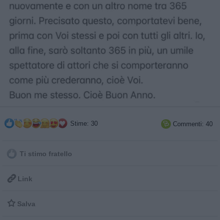
Stime: 30
Commenti: 40

Ti stimo fratello

Link

Salva