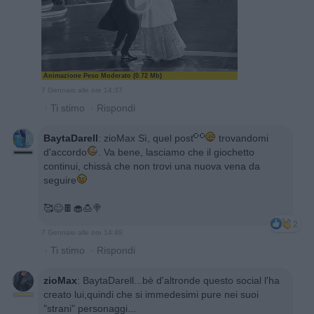
Animazione Peso Moderato (0.72 Mb)
7 Gennaio alle ore 14:37
·
Ti stimo
·
Rispondi
BaytaDarell
:
zioMax Sì, quel post
trovandomi
d'accordo
. Va bene, lasciamo che il giochetto
continui, chissà che non trovi una nuova vena da
seguire
🥰😊🍫🧁🍮🍭
2
7 Gennaio alle ore 14:49
·
Ti stimo
·
Rispondi
zioMax
:
BaytaDarell...bè d'altronde questo social l'ha
creato lui,quindi che si immedesimi pure nei suoi
"strani" personaggi...