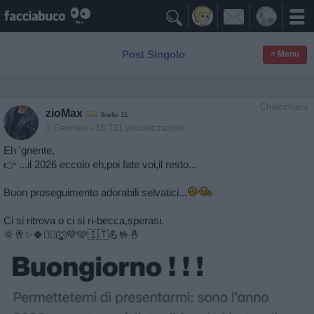

Post Singolo
≡ Menu
Chiacchiera
zioMax
livello 11
1 Gennaio
- 18.731 visualizzazioni
Eh 'gnente,
👉 ...il 2026 eccolo eh,poi fate voi,il resto...
Buon proseguimento adorabili selvatici...
Ci si ritrova o ci si ri-becca,sperasi.
🌞🥂✨️🍀🏃‍♂️🐺💚🩵🇮🇹💪🤟🤞