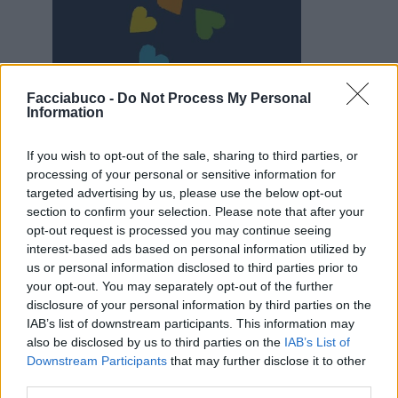
Facciabuco -
Do Not Process My Personal
Animazione Leggerissima (0.02 Mb)
Information
3 Gennaio alle ore 18:04
·
Ti stimo
·
Rispondi
If you wish to opt-out of the sale, sharing to third parties, or
processing of your personal or sensitive information for
Celeste
:
Good sunday
targeted advertising by us, please use the below opt-out
2
section to confirm your selection. Please note that after your
4 Gennaio alle ore 07:23
opt-out request is processed you may continue seeing
·
Ti stimo
·
Rispondi
interest-based ads based on personal information utilized by
us or personal information disclosed to third parties prior to
zioMax
:
Celeste Buongì buondì Fanciulla
your opt-out. You may separately opt-out of the further
☕️✨️☕️🍀💞🤞
disclosure of your personal information by third parties on the
1
IAB’s list of downstream participants. This information may
also be disclosed by us to third parties on the
IAB’s List of
Downstream Participants
that may further disclose it to other
third parties.