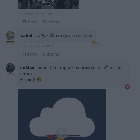
2 Gennaio alle ore 19:09
·
Ti stimo
·
Rispondi
isabel
:
zioMax 🤗buongiorno ziomax
1
3 Gennaio alle ore 09:59
·
Ti stimo
·
Rispondi
zioMax
:
isabel Ciao ragazzina arcobaleno 🌈 e lieta
serata
🥂✨️🍀🤞
1