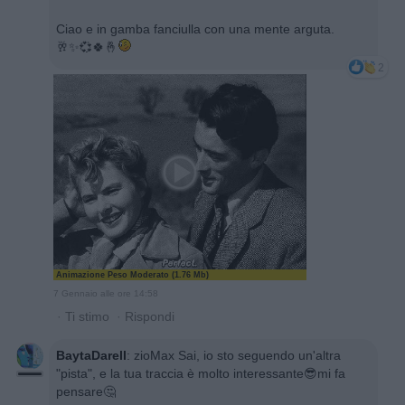
Ciao e in gamba fanciulla con una mente arguta.
🥂✨️💞🍀🤞
2
Animazione Peso Moderato (1.76 Mb)
7 Gennaio alle ore 14:58
·
Ti stimo
·
Rispondi
BaytaDarell
:
zioMax Sai, io sto seguendo un'altra
"pista", e la tua traccia è molto interessante😎mi fa
pensare🤔