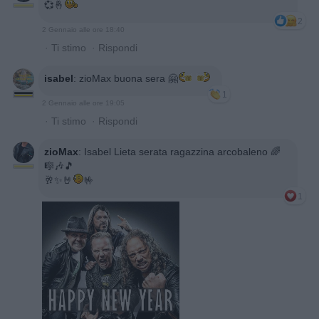
💞🤞
2
2 Gennaio alle ore 18:40
·
Ti stimo
·
Rispondi
isabel
:
zioMax buona sera 🤗
1
2 Gennaio alle ore 19:05
·
Ti stimo
·
Rispondi
zioMax
:
Isabel Lieta serata ragazzina arcobaleno 🌈
🎼🎶🎵
🥂✨️🤘
🤟
1