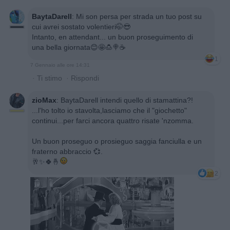
BaytaDarell
:
Mi son persa per strada un tuo post su
cui avrei sostato volentieri🤭😎
Intanto, en attendant... un buon proseguimento di
una bella giornata😊🤩🍮🍭☕️
1
7 Gennaio alle ore 14:31
·
Ti stimo
·
Rispondi
zioMax
:
BaytaDarell intendi quello di stamattina?!
...l'ho tolto io stavolta,lasciamo che il "giochetto"
continui...per farci ancora quattro risate 'nzomma.
Un buon proseguo o prosieguo saggia fanciulla e un
fraterno abbraccio 💞.
🥂✨️🍀🤞
2