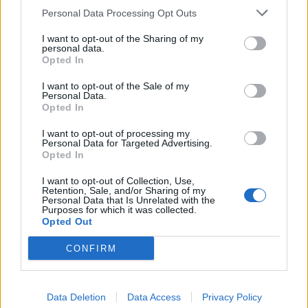
Personal Data Processing Opt Outs
I want to opt-out of the Sharing of my
personal data.
Opted In
I want to opt-out of the Sale of my
4 Gennaio alle ore 07:30
Personal Data.
·
Ti stimo
·
Rispondi
Opted In
isabel
:
zioMax buongiorno e buona domenica 🤗🥐☕️
I want to opt-out of processing my
Personal Data for Targeted Advertising.
2
Opted In
4 Gennaio alle ore 11:06
·
Ti stimo
·
Rispondi
I want to opt-out of Collection, Use,
Retention, Sale, and/or Sharing of my
Personal Data that Is Unrelated with the
zioMax
:
isabel Lieta serata a te ragazzina
Purposes for which it was collected.
arcobaleno 🌈 e un fraterno abbraccio 💞
Opted Out
🌃🥂✨️🎼🎶🎵🤞
CONFIRM
1
Data Deletion
Data Access
Privacy Policy