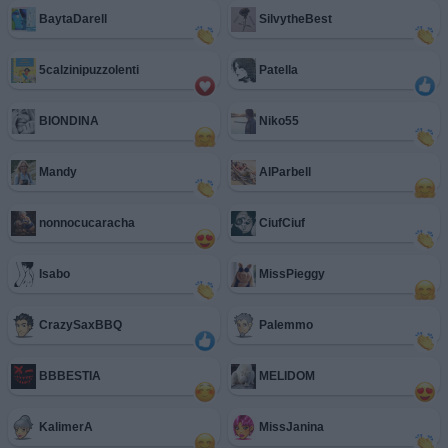
BaytaDarell
SilvytheBest
5calzinipuzzolenti
Patella
BIONDINA
Niko55
Mandy
AlParbell
nonnocucaracha
CiufCiuf
Isabo
MissPieggy
CrazySaxBBQ
Palemmo
BBBESTIA
MELIDOM
KalimerA
MissJanina