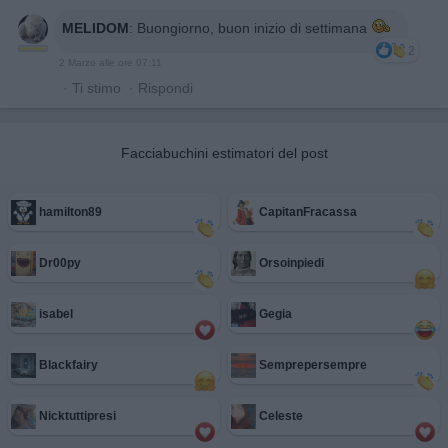
MELIDOM
:
Buongiorno, buon inizio di settimana
2
2 Marzo alle ore 07:11
·
Ti stimo
·
Rispondi
Facciabuchini estimatori del post
hamilton89
CapitanFracassa
Dr00py
Orsoinpiedi
isabel
Gegia
Blackfairy
Semprepersempre
Nicktuttipresi
Celeste