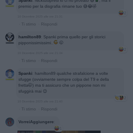
Spanki
:
Nicktuttipresi io ci ho provato 😅
, ma il
premio per la disgrafia rimane tuo 😅😂🤣
2
10 Dicembre 2025 alle ore 21:31
·
Ti stimo
·
Rispondi
hamilton89
:
Spanki prima quello per gli storici
pipponissimissimi..
🤭
2
10 Dicembre 2025 alle ore 21:34
·
Ti stimo
·
Rispondi
Spanki
:
hamilton89 qualche strafalcione a volte
sfugge (ovviamente sempre colpa del T9 e della
fretta🤭) ma ti assicuro che un pippone non mi
sfuggirà mai 😉
2
10 Dicembre 2025 alle ore 21:40
·
Ti stimo
·
Rispondi
VorreiAggiungere
:
1