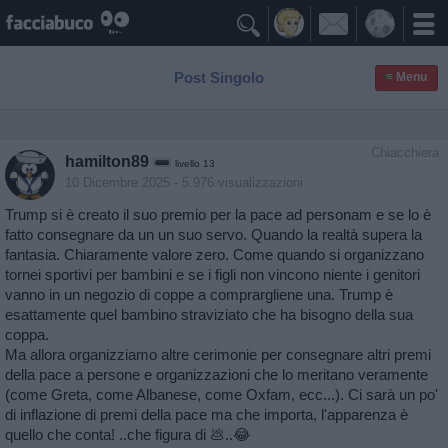

Post Singolo
≡ Menu
Chiacchiera
hamilton89
livello 13
10 Dicembre 2025
- 5.976 visualizzazioni
Trump si è creato il suo premio per la pace ad personam e se lo è
fatto consegnare da un un suo servo. Quando la realtà supera la
fantasia. Chiaramente valore zero. Come quando si organizzano
tornei sportivi per bambini e se i figli non vincono niente i genitori
vanno in un negozio di coppe a comprargliene una. Trump è
esattamente quel bambino straviziato che ha bisogno della sua
coppa.
Ma allora organizziamo altre cerimonie per consegnare altri premi
della pace a persone e organizzazioni che lo meritano veramente
(come Greta, come Albanese, come Oxfam, ecc...). Ci sarà un po'
di inflazione di premi della pace ma che importa, l'apparenza è
quello che conta! ..che figura di 💩..😂