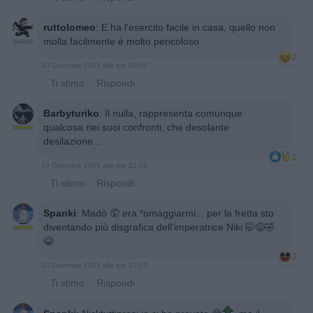
ruttolomeo
:
E ha l'esercito facile in casa, quello non
molla facilmente é molto pericoloso
2
10 Dicembre 2025 alle ore 20:54
·
Ti stimo
·
Rispondi
Barbyturiko
:
Il nulla, rappresenta comunque
qualcosa nei suoi confronti, che desolante
desilazione...
2
10 Dicembre 2025 alle ore 21:03
·
Ti stimo
·
Rispondi
Spanki
:
Madò 🤦 era *omaggiarmi... per la fretta sto
diventando più disgrafica dell'imperatrice Niki 🤭😅🤣
😂
2
10 Dicembre 2025 alle ore 21:25
·
Ti stimo
·
Rispondi