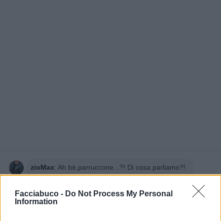
zioMax
:
Ah bè,parruccone...?! Di cosa parliamo?!
Lieta serata Fratm'
Facciabuco -
Do Not Process My Personal
2
Information