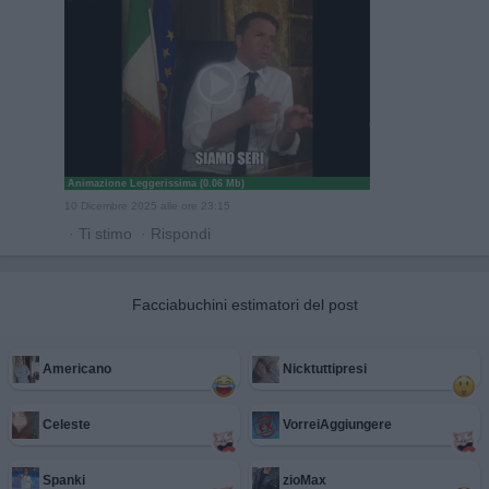
Animazione Leggerissima (0.06 Mb)
10 Dicembre 2025 alle ore 23:15
·
Ti stimo
·
Rispondi
Facciabuchini estimatori del post
Americano
Nicktuttipresi
Celeste
VorreiAggiungere
Spanki
zioMax