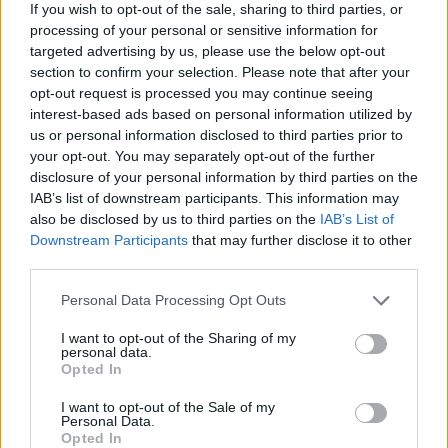
If you wish to opt-out of the sale, sharing to third parties, or
processing of your personal or sensitive information for
targeted advertising by us, please use the below opt-out
section to confirm your selection. Please note that after your
opt-out request is processed you may continue seeing
interest-based ads based on personal information utilized by
us or personal information disclosed to third parties prior to
your opt-out. You may separately opt-out of the further
10 Dicembre 2025 alle ore 20:13
disclosure of your personal information by third parties on the
·
Ti stimo
·
Rispondi
IAB’s list of downstream participants. This information may
also be disclosed by us to third parties on the
IAB’s List of
Pastafariano
:
Greta? Albanese? Oxfam?
Downstream Participants
that may further disclose it to other
Per meritano solo tanti calci in culo ma... 🤓
third parties.
1
10 Dicembre 2025 alle ore 20:24
Personal Data Processing Opt Outs
·
Ti stimo
·
Rispondi
I want to opt-out of the Sharing of my
personal data.
Spanki
:
Ed io, non ho diritto a un premio per la
Opted In
pace? 😂
1
I want to opt-out of the Sale of my
Personal Data.
Opted In