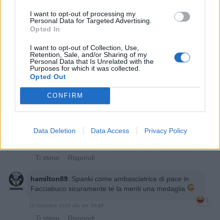
I want to opt-out of processing my
Personal Data for Targeted Advertising.
Opted In
I want to opt-out of Collection, Use,
Retention, Sale, and/or Sharing of my
Personal Data that Is Unrelated with the
Purposes for which it was collected.
Opted Out
10 Dicembre 2025 alle ore 20:42
CONFIRM
·
Ti stimo
·
Rispondi
Spanki
:
Tanto per... un nick simpatico, che non vedo
da tanto mesi 😓, ha voluto omaggiato con questo ☺️
Data Deletion
Data Access
Privacy Policy
1
10 Dicembre 2025 alle ore 20:47
·
Ti stimo
·
Rispondi
hamilton89
:
Spanki come ambasciatrice di pace in
Facciabuco sicuramente te la meriti una medaglia
1
10 Dicembre 2025 alle ore 20:49
·
Ti stimo
·
Rispondi