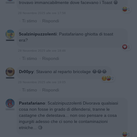
trovavo immancabilmente dove facevano i Toast 😁
1
28 Novembre 2025 alle ore 17:58
·
Ti stimo
·
Rispondi
5calzinipuzzolenti
:
Pastafariano ghiotta di toast
era?
1
28 Novembre 2025 alle ore 18:46
·
Ti stimo
·
Rispondi
Dr00py
:
Stavano al reparto bricolage 😂😂😂
2
28 Novembre 2025 alle ore 19:05
·
Ti stimo
·
Rispondi
Pastafariano
:
5calzinipuzzolenti Divorava qualsiasi
cosa non fosse in grado di difendersi, tranne le
castagne che detestava... non oso pensare a cosa
ingurgiti adesso che ci sono le contaminazioni
etniche... 🧐
1