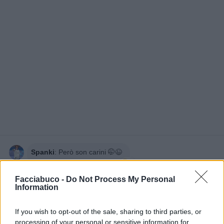
Spanki
:
Però son carini 🤭😉
3
28 Novembre 2025 alle ore 14:35
Facciabuco -
Do Not Process My Personal
·
Ti stimo
·
Rispondi
Information
Nicktuttipresi
:
Controlla nel reparto ortofrutta dove
If you wish to opt-out of the sale, sharing to third parties, or
stanno le banane
processing of your personal or sensitive information for