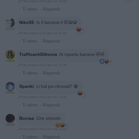
28 Novembre 2025 alle ore 19:59
·
Ti stimo
·
Rispondi
Niko55
:
Io li lascerei li 🤭😂😂
1
29 Novembre 2025 alle ore 11:28
·
Ti stimo
·
Rispondi
TrafficantiDiIronia
:
Al reparto banane 🤣🤣
4
29 Novembre 2025 alle ore 13:38
·
Ti stimo
·
Rispondi
Spanki
:
Li hai poi ritrovati? 😁
1
29 Novembre 2025 alle ore 13:56
·
Ti stimo
·
Rispondi
Bociaa
:
Che simiotèi
3
29 Novembre 2025 alle ore 18:46
·
Ti stimo
·
Rispondi