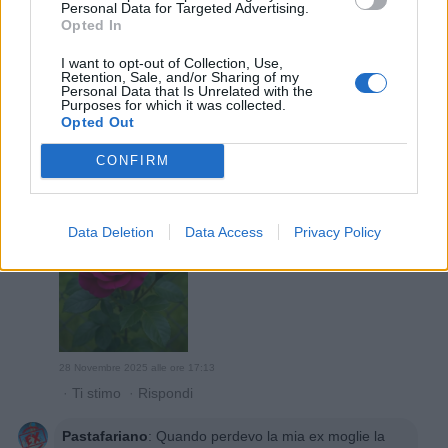
Personal Data for Targeted Advertising.
Opted In
Rema
:
Non ci siamo persi ma nascosti apposta!😁
2
I want to opt-out of Collection, Use,
28 Novembre 2025 alle ore 15:32
Retention, Sale, and/or Sharing of my
·
Ti stimo
·
Rispondi
Personal Data that Is Unrelated with the
Purposes for which it was collected.
Opted Out
nonnocucaracha
:
Buonasera 🌸🌻🌸
1
CONFIRM
Data Deletion
Data Access
Privacy Policy
28 Novembre 2025 alle ore 17:13
·
Ti stimo
·
Rispondi
Pastafariano
:
Quando perdevo la mia ex moglie la