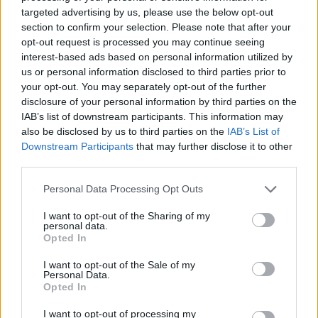
4
28 Novembre 2025 alle ore 14:36
targeted advertising by us, please use the below opt-out
section to confirm your selection. Please note that after your
·
Ti stimo
·
Rispondi
opt-out request is processed you may continue seeing
interest-based ads based on personal information utilized by
Ilditonellapiada
:
Stavano saltando su un albero
us or personal information disclosed to third parties prior to
motore di un auto in esposizione🤣
your opt-out. You may separately opt-out of the further
3
28 Novembre 2025 alle ore 14:38
disclosure of your personal information by third parties on the
·
Ti stimo
·
Rispondi
IAB’s list of downstream participants. This information may
also be disclosed by us to third parties on the
IAB’s List of
PAOLA63
:
Downstream Participants
that may further disclose it to other
third parties.
1
Personal Data Processing Opt Outs
I want to opt-out of the Sharing of my
personal data.
Opted In
I want to opt-out of the Sale of my
Personal Data.
Opted In
28 Novembre 2025 alle ore 14:51
·
Ti stimo
·
Rispondi
I want to opt-out of processing my