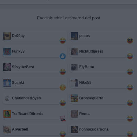
Facciabuchini estimatori del post
Dr00py
pecos
Funkyy
Nicktuttipresi
SilvytheBest
ElyBetta
Spanki
Niko55
Chetiendetroyes
Bronsequerte
TrafficantiDiIronia
Rema
AlParbell
nonnocucaracha