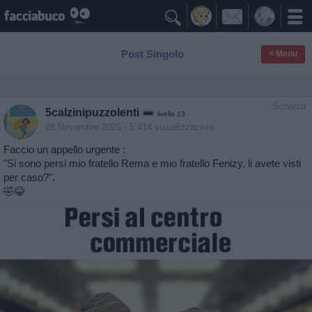

Post Singolo
≡ Menu
Scherzo
5calzinipuzzolenti
livello 13
28 Novembre 2025
- 5.414 visualizzazioni
Faccio un appello urgente :
"Si sono persi mio fratello Rema e mio fratello Fenizy, li avete visti
per caso?".
🤣😂