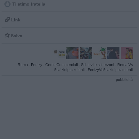
Ti stimo fratella

Link

Salva
Rema
·
Fenizy
·
Centri Commerciali
·
Scherzi e scherzoni
·
Rema Vs
5calzinipuzzolenti
·
FenizyVs5cazinipuzzolenti
pubblicità