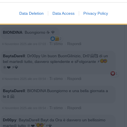
mattina, tutto tutto, davvero tutto splendente e sfolgorante
🔆❤️
⚡💎
Data Deletion
Data Access
Privacy Policy
2
·
Ti stimo
·
Rispondi
4 Novembre 2025 alle ore 07:03
BIONDINA
:
Buongiorno ☕ 🌹
2
·
Ti stimo
·
Rispondi
4 Novembre 2025 alle ore 07:03
BaytaDarell
:
Dr00py Un buon BuonGiInizio, Dr0'🤗🥰 di un
bel martedì tutto, davvero splendente e sFolgorante ⚡
🔆❤️ ⚡💎
1
·
Ti stimo
·
Rispondi
4 Novembre 2025 alle ore 09:54
BaytaDarell
:
BIONDINA Buongiorno e una bella giornata a
te🌷🤗
·
Ti stimo
·
Rispondi
4 Novembre 2025 alle ore 09:54
Dr00py
:
BaytaDarell Bayt da Ora è davvero un bellissimo
martedì tutto 🔆❤️
⚡💎