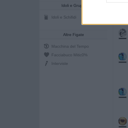
Idoli e Gruppi
Idoli e Schifidi
Altre Figate
Macchina del Tempo
Facciabuco Mitic
0%
Interviste