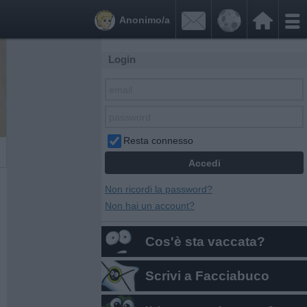


Anonimo/a
Login
Resta connesso
Non ricordi la password?
Non hai un account?
Cos'è sta vaccata?
Scrivi a Facciabuco