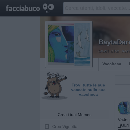
BaytaDare
Quel che son
Vaccheca
Trovi tutte le sue
vaccate sulla sua
vaccheca
Crea i tuoi Memes
Vade r
_jUL4
Crea Vignetta