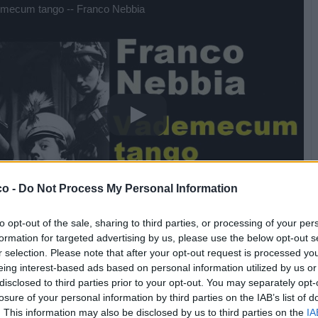
mecum tango -- Franco Nebbia
co -
Do Not Process My Personal Information
to opt-out of the sale, sharing to third parties, or processing of your per
formation for targeted advertising by us, please use the below opt-out s
r selection. Please note that after your opt-out request is processed y
Stime: 8
Commenti: 5

eing interest-based ads based on personal information utilized by us or
disclosed to third parties prior to your opt-out. You may separately opt-
losure of your personal information by third parties on the IAB’s list of


Ti stimo fratella
Link
Salva
. This information may also be disclosed by us to third parties on the
IA