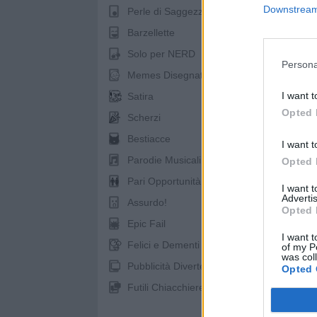
Downstream 
Perle di Saggezza
Barzellette
Solo per NERD
Persona
pubb
Memes Disegnati
I want t
Satira
Opted 
Scherzi
Bestiacce
I want t
Parodie Musicali
Opted 
Pari Opportunità
I want 
Advertis
Assurdo!
Opted 
Epic Fail
I want t
Felici e Dementi
of my P
was col
Pubblicità Divertenti
Opted 
Futili Chiacchiere