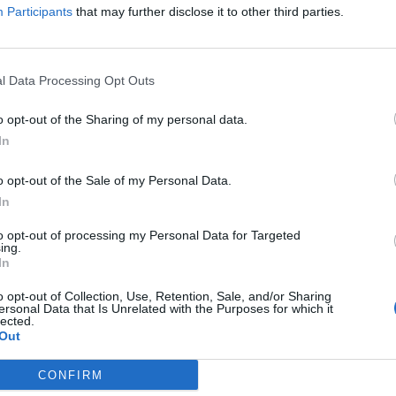
Participants
that may further disclose it to other third parties.
Latino
·
Maccheroni
l Data Processing Opt Outs
licità
o opt-out of the Sharing of my personal data.
In
o opt-out of the Sale of my Personal Data.
In
to opt-out of processing my Personal Data for Targeted
ing.
In
o opt-out of Collection, Use, Retention, Sale, and/or Sharing
ersonal Data that Is Unrelated with the Purposes for which it
lected.
Out
CONFIRM
Dr00py
:
Un buon BuonGi Bayt 🤗🥰 di un bel martedì