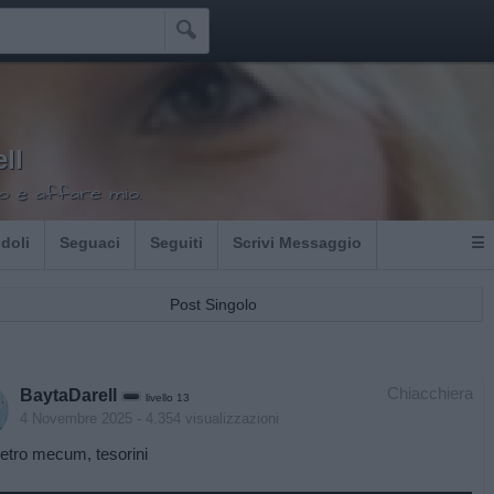

ll
o è affare mio.
Idoli
Seguaci
Seguiti
Scrivi Messaggio
☰
Post Singolo
Chiacchiera
BaytaDarell
livello 13
4 Novembre 2025
- 4.354 visualizzazioni
etro mecum, tesorini